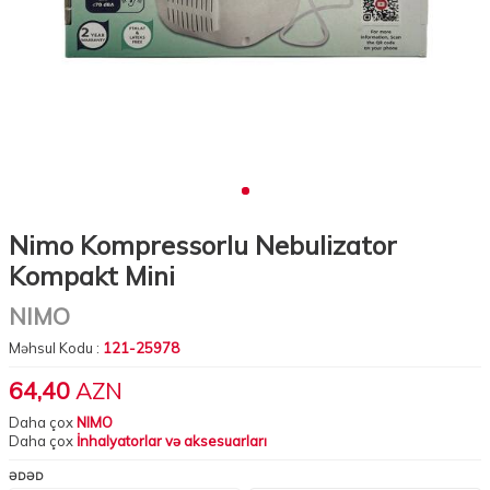
Nimo Kompressorlu Nebulizator
Kompakt Mini
NIMO
Məhsul Kodu :
121-25978
64,40
AZN
Daha çox
NIMO
Daha çox
İnhalyatorlar və aksesuarları
ƏDƏD