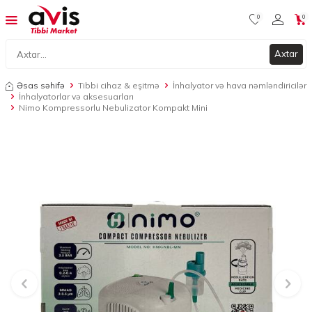
0
0
Axtar
Əsas səhifə
Tibbi cihaz & eşitmə
İnhalyator və hava nəmləndiricilər
İnhalyatorlar və aksesuarları
Nimo Kompressorlu Nebulizator Kompakt Mini