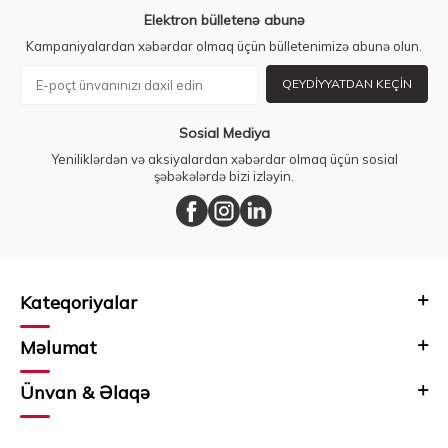
Elektron bülletenə abunə
Kampaniyalardan xəbərdar olmaq üçün bülletenimizə abunə olun.
QEYDIYYATDAN KEÇIN
Sosial Mediya
Yeniliklərdən və aksiyalardan xəbərdar olmaq üçün sosial
şəbəkələrdə bizi izləyin.
Kateqoriyalar
Məlumat
Ünvan & Əlaqə