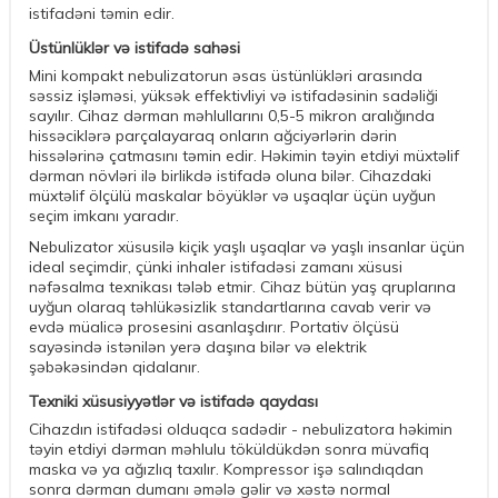
istifadəni təmin edir.
Üstünlüklər və istifadə sahəsi
Mini kompakt nebulizatorun əsas üstünlükləri arasında
səssiz işləməsi, yüksək effektivliyi və istifadəsinin sadəliği
sayılır. Cihaz dərman məhlullarını 0,5-5 mikron aralığında
hissəciklərə parçalayaraq onların ağciyərlərin dərin
hissələrinə çatmasını təmin edir. Həkimin təyin etdiyi müxtəlif
dərman növləri ilə birlikdə istifadə oluna bilər. Cihazdaki
müxtəlif ölçülü maskalar böyüklər və uşaqlar üçün uyğun
seçim imkanı yaradır.
Nebulizator xüsusilə kiçik yaşlı uşaqlar və yaşlı insanlar üçün
ideal seçimdir, çünki inhaler istifadəsi zamanı xüsusi
nəfəsalma texnikası tələb etmir. Cihaz bütün yaş qruplarına
uyğun olaraq təhlükəsizlik standartlarına cavab verir və
evdə müalicə prosesini asanlaşdırır. Portativ ölçüsü
sayəsində istənilən yerə daşına bilər və elektrik
şəbəkəsindən qidalanır.
Texniki xüsusiyyətlər və istifadə qaydası
Cihazdın istifadəsi olduqca sadədir - nebulizatora həkimin
təyin etdiyi dərman məhlulu töküldükdən sonra müvafiq
maska və ya ağızlıq taxılır. Kompressor işə salındıqdan
sonra dərman dumanı əmələ gəlir və xəstə normal