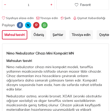
Favorit
Siyahıya əlavə edin
Tövsiyə edin
Şərh
Qiymət Xəbərdarlığı
Paylaşın
Məhsul təsviri
Ödəniş
Şərhlər
Tövsiyə edin
Qaytarm
Nimo Nebulizator Cihazı Mini Kompakt MN
Məhsulun təsviri
Nimo nebulizator cihazı mini kompakt modeli, tənəffüs
yollarının müalicəsində istifadə olunan müasir tibbi cihazdır.
Cihaz dərmanları incə hissəciklərə çevirərək onların
ağciyərlərə daha səmərəli çatmasını təmin edir. Kompakt
dizaynı sayəsində həm evdə, həm də səfərdə rahat istifadə
edilə bilər.
Nebulizator astma, xroniki bronxit, XOAX (xroniki obstruktiv
ağciyər xəstəliyi) və digər tənəffüs sistemi xəstəliklərinin
müalicəsində geniş tətbiq olunur. Cihazın yüksək keyfiyyətli
materiallardan hazırlanması uzunmüddətli və etibarlı