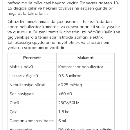
nəfəsalma ilə müalicəni həyata keçirir. Bir seans adətən 10-
15 dəqiqə çəkir və həkimin tövsiyəsinə əsasən gündə bir
neçə dəfə təkrarlanır.
Cihazdın təmizlənməsi də çox asandır - hər istifadədən
sonra nebulizator kamerası və aksesuarlar isti su ilə yuyulur
və qurudulur. Düzenli təmizlik cihazdın uzunömürlülüyünü və
gigiyenik şəraiti təmin edir. İstifadə zamanı elektrik
təhlükəsizliyi qaydalarına riayət etmək və cihazdı nəm
yerlərdə saxlamamaq vacibdir.
Parametr
Məlumat
Məhsul növü
Kompressor nebulizator
Hissəcik ölçüsü
0.5-5 mikron
Nebulizasiya sürəti
≥0.25 ml/dəq
Səs səviyyəsi
<60 dB
Gücü
230V/50Hz
Çəki
1.8 kq
Dərman kamerası həcmi
6 ml
Aksesuarlar
Böyük və kiçik maska, ağızlıq