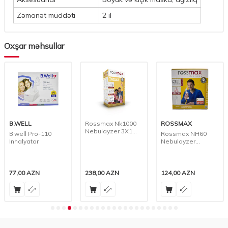
Zəmanət müddəti
2 il
Oxşar məhsullar
B.WELL
Rossmax Nk1000
ROSSMAX
Nebulayzer 3X1
B.well Pro-110
Rossmax NH60
Tənəffüs Həlli
Inhalyator
Nebulayzer
Kompressor Mini
Pompa
77,00
AZN
238,00
AZN
124,00
AZN