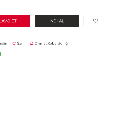
LAVƏ ET
İNDI AL
edin
Şərh
Qiymət Xəbərdarlığı