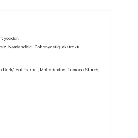
rt yoxdur.
siz. Nəmləndirici. Çobanyastığı ekstraktı.
a Bark/Leaf Extract, Maltodextrin, Tapioca Starch,