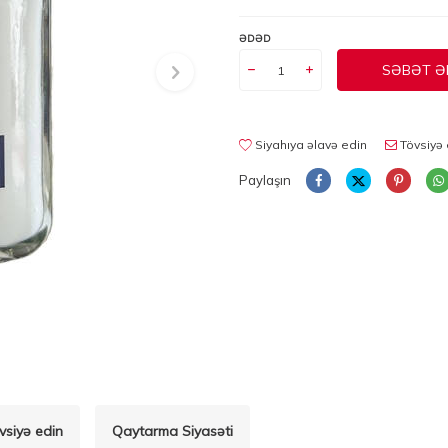
ƏDƏD
SƏBƏT Ə
Siyahıya əlavə edin
Tövsiyə 
Paylaşın
vsiyə edin
Qaytarma Siyasəti