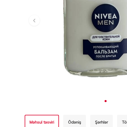
Məhsul təsviri
Ödəniş
Şərhlər
Tö