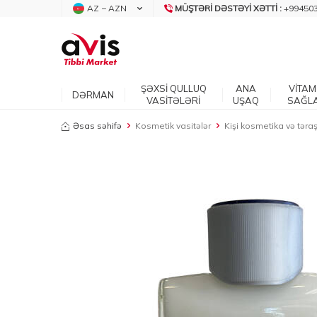
AZ − AZN
MÜŞTƏRI DƏSTƏYI XƏTTI :
+99450
ŞƏXSİ QULLUQ
ANA
VİTAM
DƏRMAN
VASİTƏLƏRİ
UŞAQ
SAĞL
Əsas səhifə
Kosmetik vasitələr
Kişi kosmetika və təraş