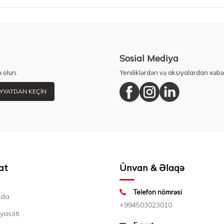
Sosial Mediya
 olun.
Yeniliklərdən və aksiyalardan xəbə
YYATDAN KEÇIN
at
Ünvan & Əlaqə
Telefon nömrəsi
zda
+994503023010
iyasəti