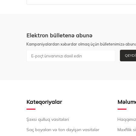
Elektron bülletenə abunə
Kampaniyalardan xəbərdar olmaq üçün bülletenimizə abunə
QEYDI
Kateqoriyalar
Məlum
Şəxsi qulluq vasitələri
Haqqımı
Saç boyaları və ton dəyişən vasitələr
Məxfilik s