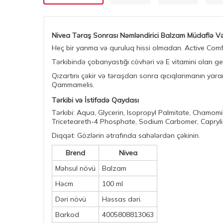
Nivea Təraş Sonrası Nəmləndirici Balzam Müdafiə V
Heç bir yanma və quruluq hissi olmadan. Active Comfo
Tərkibində çobanyastığı cövhəri və E vitamini olan ge
Qızartını çəkir və təraşdan sonra qıcıqlanmanın yaranma
Qammamelis.
Tərkibi və İstifadə Qaydası
Tərkibi: Aqua, Glycerin, Isopropyl Palmitate, Chamom
Triceteareth-4 Phosphate, Sodium Carbomer, Caprylic
Diqqət: Gözlərin ətrafında sahələrdən çəkinin.
Brend
Nivea
Məhsul növü
Balzam
Həcm
100 ml
Dəri növü
Həssas dəri.
Barkod
4005808813063