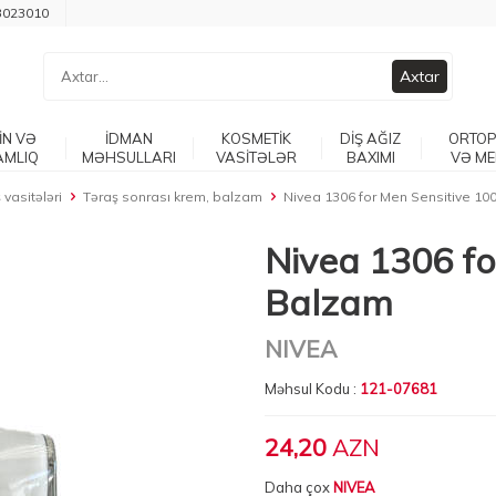
3023010
Axtar
İN VƏ
İDMAN
KOSMETİK
DİŞ AĞIZ
ORTOP
AMLIQ
MƏHSULLARI
VASİTƏLƏR
BAXIMI
VƏ ME
 vasitələri
Təraş sonrası krem, balzam
Nivea 1306 for Men Sensitive 10
Nivea 1306 fo
Balzam
NIVEA
Məhsul Kodu :
121-07681
24,20
AZN
Daha çox
NIVEA