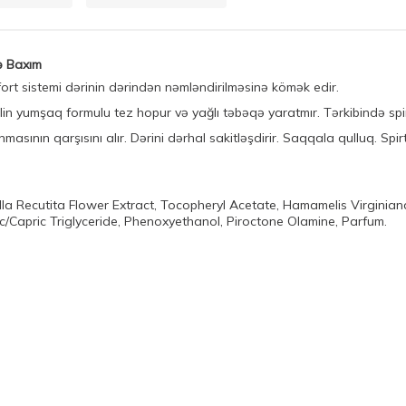
ə Baxım
rt sistemi dərinin dərindən nəmləndirilməsinə kömək edir.
lin yumşaq formulu tez hopur və yağlı təbəqə yaratmır. Tərkibində spi
sının qarşısını alır. Dərini dərhal sakitləşdirir. Saqqala qulluq. Spirt
illa Recutita Flower Extract, Tocopheryl Acetate, Hamamelis Virginian
/Capric Triglyceride, Phenoxyethanol, Piroctone Olamine, Parfum.