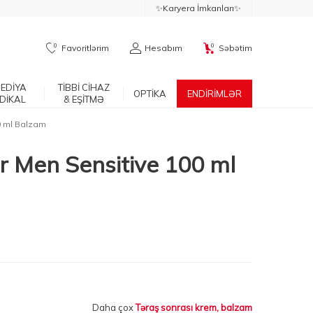
✨Karyera İmkanları✨
0
0
Favoritlərim
Hesabım
Səbətim
EDİYA
TİBBİ CİHAZ
OPTİKA
ENDİRİMLƏR
DİKAL
& EŞİTMƏ
0 ml Balzam
r Men Sensitive 100 ml
Daha çox
Təraş sonrası krem, balzam