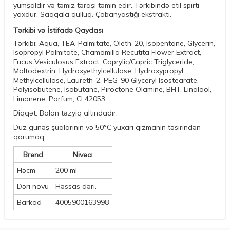
yumşaldır və təmiz təraşı təmin edir. Tərkibində etil spirti
yoxdur. Saqqala qulluq. Çobanyastığı ekstraktı.
Tərkibi və İstifadə Qaydası
Tərkibi: Aqua, TEA-Palmitate, Oleth-20, Isopentane, Glycerin,
Isopropyl Palmitate, Chamomilla Recutita Flower Extract,
Fucus Vesiculosus Extract, Caprylic/Capric Triglyceride,
Maltodextrin, Hydroxyethylcellulose, Hydroxypropyl
Methylcellulose, Laureth-2, PEG-90 Glyceryl Isostearate,
Polyisobutene, Isobutane, Piroctone Olamine, BHT, Linalool,
Limonene, Parfum, CI 42053.
Diqqət: Balon təzyiq altındadır.
Düz günəş şüalarının və 50°С yuxarı qızmanın təsirindən
qorumaq.
Brend
Nivea
Həcm
200 ml
Dəri növü
Həssas dəri.
Barkod
4005900163998