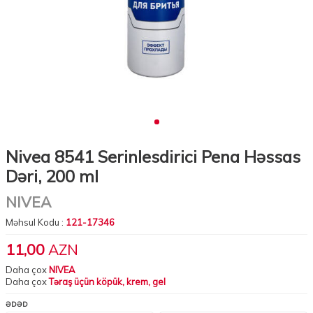
Nivea 8541 Serinlesdirici Pena Həssas
Dəri, 200 ml
NIVEA
Məhsul Kodu :
121-17346
11,00
AZN
Daha çox
NIVEA
Daha çox
Təraş üçün köpük, krem, gel
ƏDƏD