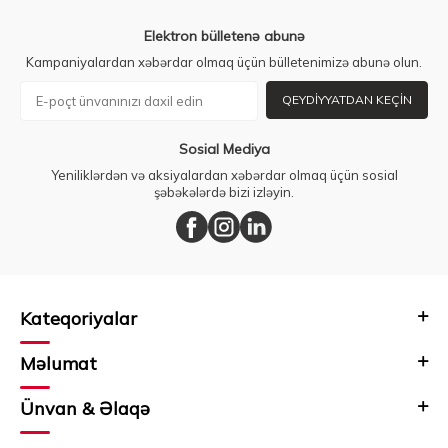
Elektron bülletenə abunə
Kampaniyalardan xəbərdar olmaq üçün bülletenimizə abunə olun.
QEYDIYYATDAN KEÇIN
Sosial Mediya
Yeniliklərdən və aksiyalardan xəbərdar olmaq üçün sosial
şəbəkələrdə bizi izləyin.
Kateqoriyalar
Məlumat
Ünvan & Əlaqə