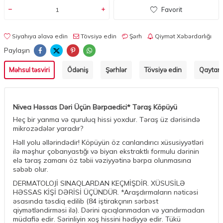
Favorit
Siyahıya əlavə edin
Tövsiyə edin
Şərh
Qiymət Xəbərdarlığı
Paylaşın
Məhsul təsviri
Ödəniş
Şərhlər
Tövsiyə edin
Qaytarm
Nivea Həssas Dəri Üçün Bərpaedici* Təraş Köpüyü
Heç bir yanma və quruluq hissi yoxdur. Təraş üz dərisində
mikrozədələr yaradır?
Həll yolu əllərindədir! Köpüyün öz canlandırıcı xüsusiyyətləri
ilə məşhur çobanyastığı və biyan ekstraktlı formulu dərinin
elə təraş zamanı öz təbii vəziyyətinə bərpa olunmasına
səbəb olur.
DERMATOLOJİ SINAQLARDAN KEÇMİŞDİR. XÜSUSİLƏ
HƏSSAS KİŞİ DƏRİSİ ÜÇÜNDÜR. *Araşdırmaların nəticəsi
əsasında təsdiq edilib (84 iştirakçının sərbəst
qiymətləndirməsi ilə). Dərini qıcıqlanmadan və yandırmadan
müdafiə edir. Sərinliyin xoş hissini hədiyyə edir. Tükü