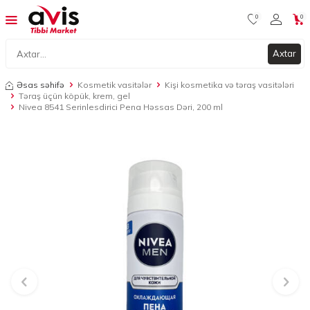
0
0
Axtar
Əsas səhifə
Kosmetik vasitələr
Kişi kosmetika və təraş vasitələri
Təraş üçün köpük, krem, gel
Nivea 8541 Serinlesdirici Pena Həssas Dəri, 200 ml