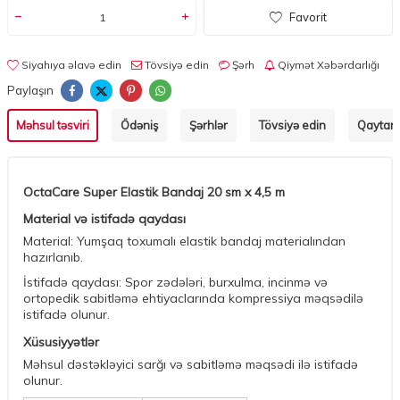
Favorit
Siyahıya əlavə edin
Tövsiyə edin
Şərh
Qiymət Xəbərdarlığı
Paylaşın
Məhsul təsviri
Ödəniş
Şərhlər
Tövsiyə edin
Qaytarm
OctaCare Super Elastik Bandaj 20 sm x 4,5 m
Material və istifadə qaydası
Material: Yumşaq toxumalı elastik bandaj materialından
hazırlanıb.
İstifadə qaydası: Spor zədələri, burxulma, incinmə və
ortopedik sabitləmə ehtiyaclarında kompressiya məqsədilə
istifadə olunur.
Xüsusiyyətlər
Məhsul dəstəkləyici sarğı və sabitləmə məqsədi ilə istifadə
olunur.