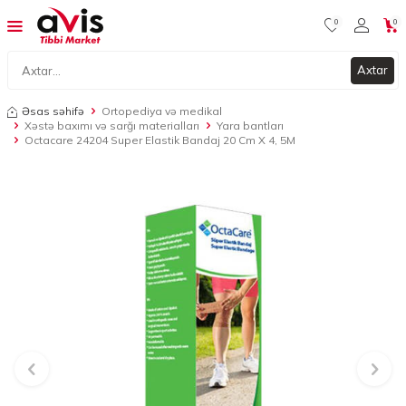
0
0
Axtar
Əsas səhifə
Ortopediya və medikal
Xəstə baxımı və sarğı materialları
Yara bantları
Octacare 24204 Super Elastik Bandaj 20 Cm X 4, 5M