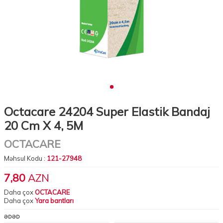
Octacare 24204 Super Elastik Bandaj
20 Cm X 4, 5M
OCTACARE
Məhsul Kodu :
121-27948
7,80
AZN
Daha çox
OCTACARE
Daha çox
Yara bantları
ƏDƏD