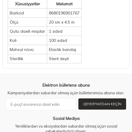
Xüsusiyyətlər
Məlumat
Barkod
8680196901767
Ölçü
20 sm x 4,5 m
Qutu daxili miqdar
1 ədəd
Koli
100 ədəd
Məhsul növü
Elastik bandaj
Sterillik
Steril deyil
Elektron bülletenə abunə
Kampaniyalardan xəbərdar olmaq üçün bülletenimizə abunə olun.
QEYDIYYATDAN KEÇIN
Sosial Mediya
Yeniliklərdən və aksiyalardan xəbərdar olmaq üçün sosial
şəbəkələrdə bizi izləyin.