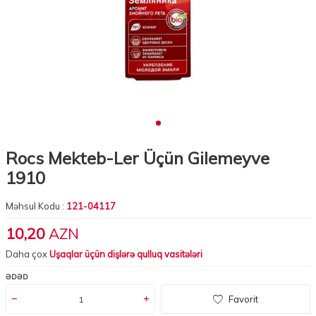
Rocs Mekteb-Ler Üçün Gilemeyve
1910
Məhsul Kodu :
121-04117
10,20
AZN
Daha çox
Uşaqlar üçün dişlərə qulluq vasitələri
ƏDƏD
Favorit