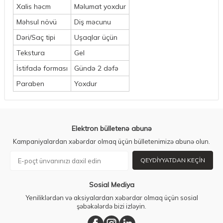
Xalis həcm
Məlumat yoxdur
Məhsul növü
Diş məcunu
Dəri/Saç tipi
Uşaqlar üçün
Tekstura
Gel
İstifadə forması
Gündə 2 dəfə
Paraben
Yoxdur
Elektron bülletenə abunə
Kampaniyalardan xəbərdar olmaq üçün bülletenimizə abunə olun.
QEYDIYYATDAN KEÇIN
Sosial Mediya
Yeniliklərdən və aksiyalardan xəbərdar olmaq üçün sosial
şəbəkələrdə bizi izləyin.