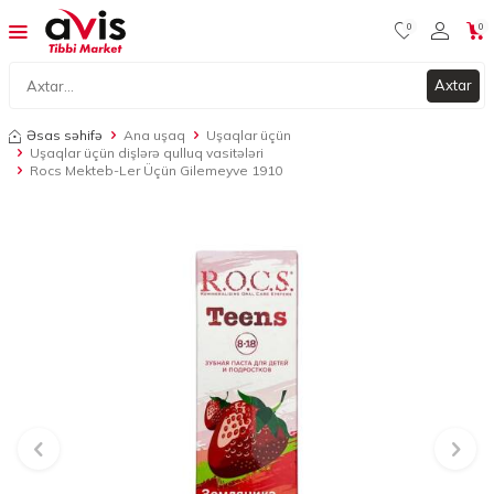
0
0
Axtar
Əsas səhifə
Ana uşaq
Uşaqlar üçün
Uşaqlar üçün dişlərə qulluq vasitələri
Rocs Mekteb-Ler Üçün Gilemeyve 1910