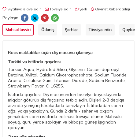
Siyahıya əlavə edin
Tövsiyə edin
Şərh
Qiymət Xəbərdarlığı
Paylaşın
Məhsul təsviri
Ödəniş
Şərhlər
Tövsiyə edin
Qaytarm
Rocs məktəblilər üçün diş macunu çiləmeyə
Tərkibi və istifadə qaydası
Tərkibi: Aqua, Hydrated Silica, Glycerin, Cocamidopropyl
Betaine, Xylitol, Calcium Glycerophosphate, Sodium Fluoride,
Aroma, Cellulose Gum, Titanium Dioxide, Sodium Benzoate,
Strawberry Flavor, CI 16255.
İstifadə qaydası: Diş macunundan bezelye böyüklüyündə
miqdar götürüb diş fırçasına tətbiq edin. Dişləri 2-3 dəqiqə
ərzində yumşaq hərəkətlərlə təmizləyin. İstifadədən sonra
ağzı yaxşı yaxalayın. Gündə 2 dəfə - səhər və axşam
yeməkdən sonra istifadə edilməsi tövsiyə olunur. Məhsulu
soyuq, quru yerdə saxlayın və birbaşa günəş işığından
qoruyun.