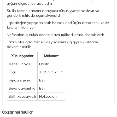
uyğun ölçüdə istifadə edilir.
Su ilə təmas zamanı qoruyucu xüsusiyyətini saxlayır və
gündəlik istifadə üçün əlverişlidir.
Hipoalerjen yapışqan səth həssas dəri üçün daha təhlükəsiz
tətbiq imkanı verir.
Nəfəsalan quruluş dərinin hava mübadiləsinə dəstək verir.
Lazım olduqda məhsul dəyişdirilərək gigiyenik istifadə
davam etdirilir.
Xüsusiyyətlər
Məlumat
Məhsul növü
Flastr
Ölçü
1. 25 Sm x 5 m
Hipoalerjenik
Bəli
Suya davamlılıq
Bəli
Səth xüsusiyyəti
Nəfəsalan
Oxşar məhsullar