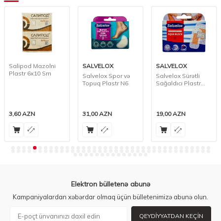
Salipod Mazolni
SALVELOX
SALVELOX
Plastr 6x10 Sm
Salvelox Spor və
Salvelox Sürətli
Topuq Plastr N6
Sağaldıcı Plastr
N12
3,60
AZN
31,00
AZN
19,00
AZN
Elektron bülletenə abunə
Kampaniyalardan xəbərdar olmaq üçün bülletenimizə abunə olun.
QEYDIYYATDAN KEÇIN