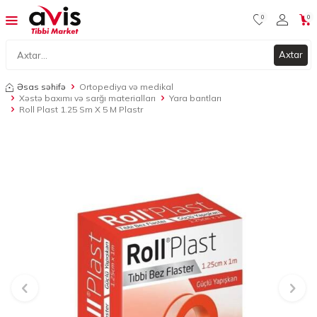
0
0
Axtar
Əsas səhifə
Ortopediya və medikal
Xəstə baxımı və sarğı materialları
Yara bantları
Roll Plast 1.25 Sm X 5 M Plastr