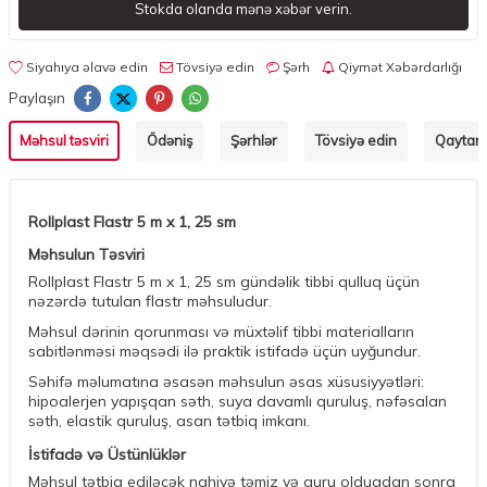
Stokda olanda mənə xəbər verin.
Siyahıya əlavə edin
Tövsiyə edin
Şərh
Qiymət Xəbərdarlığı
Paylaşın
Məhsul təsviri
Ödəniş
Şərhlər
Tövsiyə edin
Qaytarm
Rollplast Flastr 5 m x 1, 25 sm
Məhsulun Təsviri
Rollplast Flastr 5 m x 1, 25 sm gündəlik tibbi qulluq üçün
nəzərdə tutulan flastr məhsuludur.
Məhsul dərinin qorunması və müxtəlif tibbi materialların
sabitlənməsi məqsədi ilə praktik istifadə üçün uyğundur.
Səhifə məlumatına əsasən məhsulun əsas xüsusiyyətləri:
hipoalerjen yapışqan səth, suya davamlı quruluş, nəfəsalan
səth, elastik quruluş, asan tətbiq imkanı.
İstifadə və Üstünlüklər
Məhsul tətbiq ediləcək nahiyə təmiz və quru olduqdan sonra