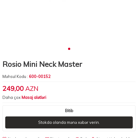
Rosio Mini Neck Master
Məhsul Kodu :
600-00152
249,00
AZN
Daha çox
Masaj alətləri
Bitib
Stokda olanda mənə xəbər verin.