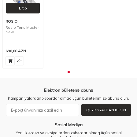
Bitib
ROSIO
Rosio Tens Master
New
690,00
AZN
Elektron bülletenə abunə
Kampaniyalardan xəbərdar olmaq üçün bülletenimizə abunə olun.
QEYDIYYATDAN KEÇIN
Sosial Mediya
Yeniliklərdən və aksiyalardan xəbərdar olmaq üçün sosial