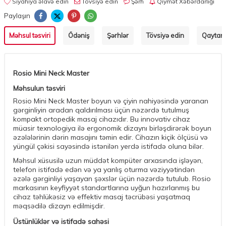
Siyahıya əlavə edin
Tövsiyə edin
Şərh
Qiymət Xəbərdarlığı
Paylaşın
Məhsul təsviri
Ödəniş
Şərhlər
Tövsiyə edin
Qaytarm
Rosio Mini Neck Master
Məhsulun təsviri
Rosio Mini Neck Master boyun və çiyin nahiyəsində yaranan
gərginliyin aradan qaldırılması üçün nəzərdə tutulmuş
kompakt ortopedik masaj cihazıdır. Bu innovativ cihaz
müasir texnologiya ilə ergonomik dizaynı birləşdirərək boyun
əzələlərinin dərin masajını təmin edir. Cihazın kiçik ölçüsü və
yüngül çəkisi sayəsində istənilən yerdə istifadə oluna bilər.
Məhsul xüsusilə uzun müddət kompüter arxasında işləyən,
telefon istifadə edən və ya yanlış oturma vəziyyətindən
əzələ gərginliyi yaşayan şəxslər üçün nəzərdə tutulub. Rosio
markasının keyfiyyət standartlarına uyğun hazırlanmış bu
cihaz təhlükəsiz və effektiv masaj təcrübəsi yaşatmaq
məqsədilə dizayn edilmişdir.
Üstünlüklər və istifadə sahəsi