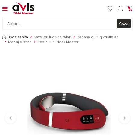
0
0
Axtar
Əsas səhifə
Şəxsi qulluq vasitələri
Bədənə qulluq vasitələri
Masaj alətləri
Rosio Mini Neck Master