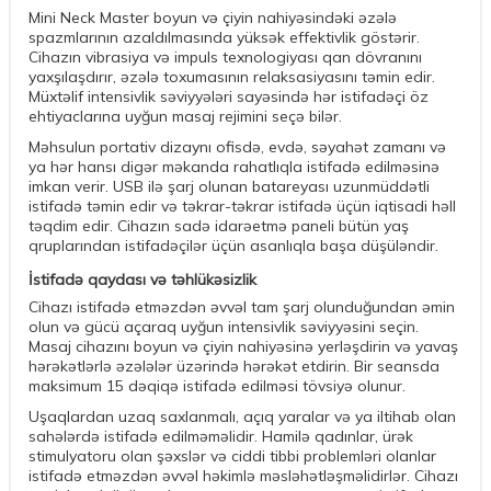
Mini Neck Master boyun və çiyin nahiyəsindəki əzələ
spazmlarının azaldılmasında yüksək effektivlik göstərir.
Cihazın vibrasiya və impuls texnologiyası qan dövranını
yaxşılaşdırır, əzələ toxumasının relaksasiyasını təmin edir.
Müxtəlif intensivlik səviyyələri sayəsində hər istifadəçi öz
ehtiyaclarına uyğun masaj rejimini seçə bilər.
Məhsulun portativ dizaynı ofisdə, evdə, səyahət zamanı və
ya hər hansı digər məkanda rahatlıqla istifadə edilməsinə
imkan verir. USB ilə şarj olunan batareyası uzunmüddətli
istifadə təmin edir və təkrar-təkrar istifadə üçün iqtisadi həll
təqdim edir. Cihazın sadə idarəetmə paneli bütün yaş
qruplarından istifadəçilər üçün asanlıqla başa düşüləndir.
İstifadə qaydası və təhlükəsizlik
Cihazı istifadə etməzdən əvvəl tam şarj olunduğundan əmin
olun və gücü açaraq uyğun intensivlik səviyyəsini seçin.
Masaj cihazını boyun və çiyin nahiyəsinə yerləşdirin və yavaş
hərəkətlərlə əzələlər üzərində hərəkət etdirin. Bir seansda
maksimum 15 dəqiqə istifadə edilməsi tövsiyə olunur.
Uşaqlardan uzaq saxlanmalı, açıq yaralar və ya iltihab olan
sahələrdə istifadə edilməməlidir. Hamilə qadınlar, ürək
stimulyatoru olan şəxslər və ciddi tibbi problemləri olanlar
istifadə etməzdən əvvəl həkimlə məsləhətləşməlidirlər. Cihazı