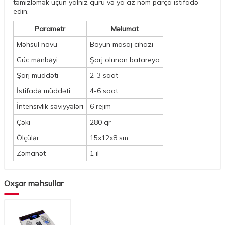
təmizləmək üçün yalnız quru və ya az nəm parça istifadə
edin.
Parametr
Məlumat
Məhsul növü
Boyun masaj cihazı
Güc mənbəyi
Şarj olunan batareya
Şarj müddəti
2-3 saat
İstifadə müddəti
4-6 saat
İntensivlik səviyyələri
6 rejim
Çəki
280 qr
Ölçülər
15x12x8 sm
Zəmanət
1 il
Oxşar məhsullar