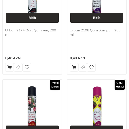
Bitib
Bitib
Urban 2174 Quru Şampun, 200
Urban 2198 Quru Şampun, 200
ml
ml
8,40
AZN
8,40
AZN
YENI
YENI
Məhsul
Məhsul