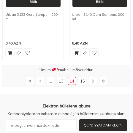
Bitib
Bitib
Urban 3133 Quru Şampun, 200
Urban 3140 Quru Şampun, 200
ml
ml
8,40
AZN
8,40
AZN
Ümumi
459
məhsul mövcuddur.
…
13
14
15
Elektron bülletenə abunə
Kampaniyalardan xəbərdar olmaq üçün bülletenimizə abunə olun.
QEYDIYYATDAN KEÇIN