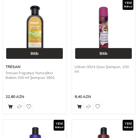
YENI
Məhsul
Bitib
Bitib
TRESAN
Urban 0024 Quru Şampun, 200
ml
Tresan Papatya Yumsaltici
Bakim 300 ml Şampun 1801
22,80
AZN
8,40
AZN
YENI
YENI
Məhsul
Məhsul