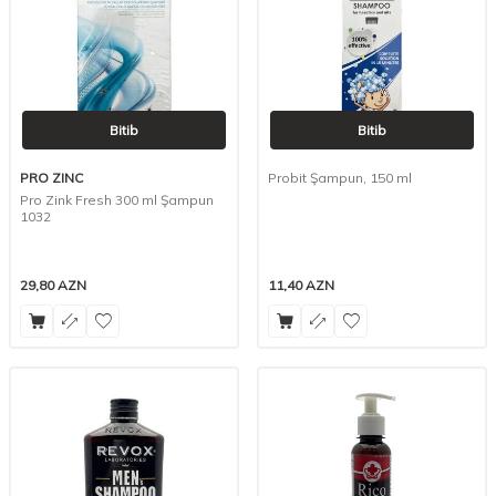
Bitib
Bitib
PRO ZINC
Probit Şampun, 150 ml
Pro Zink Fresh 300 ml Şampun
1032
29,80
AZN
11,40
AZN