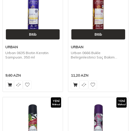
Bitib
Bitib
URBAN
URBAN
Urban 0635 Biotin Keratin
Urban 0666 Bukle
Sampuan, 350 ml
Belirginlestirici Saç Bakim
Sampuani, 350 ml
9,60
AZN
11,20
AZN
YENI
YENI
Məhsul
Məhsul