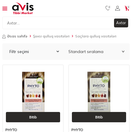
0
0
Axtar
Əsas səhifə
Şəxsi qulluq vasitələri
Saçlara qulluq vasitələri
Filtr seçimi
Bitib
Bitib
PHYTO
PHYTO