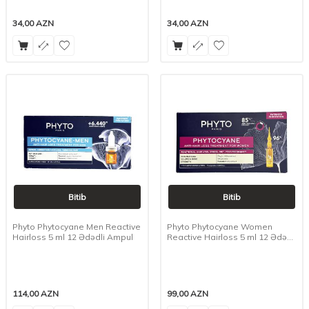
34,00
AZN
34,00
AZN
Bitib
Bitib
Phyto Phytocyane Men Reactive
Phyto Phytocyane Women
Hairloss 5 ml 12 Ədədli Ampul
Reactive Hairloss 5 ml 12 Ədədli
Ampul
114,00
AZN
99,00
AZN