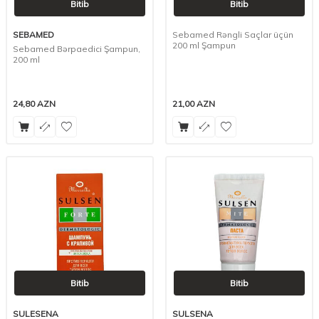
Bitib
Bitib
SEBAMED
Sebamed Rəngli Saçlar üçün
200 ml Şampun
Sebamed Bərpaedici Şampun,
200 ml
24,80
AZN
21,00
AZN
Bitib
Bitib
SULESENA
SULSENA