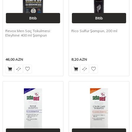
Bitib
Bitib
Revox Men Saç Tokulmesi
Rico Sulfur Şampun, 200 ml
Eleyhine 400 ml Şampun
46,00
AZN
8,20
AZN