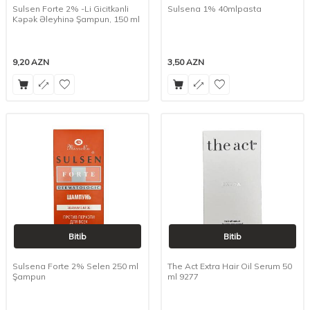
Sulsen Forte 2% -Li Gicitkənli
Sulsena 1% 40mlpasta
Kəpək Əleyhinə Şampun, 150 ml
9,20
AZN
3,50
AZN
Bitib
Bitib
Sulsena Forte 2% Selen 250 ml
The Act Extra Hair Oil Serum 50
Şampun
ml 9277