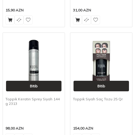
15,90
AZN
31,00
AZN
Bitib
Bitib
Toppik Keratin Sprey Siyah 144
Toppik Siyah Saç Tozu 25 Qr
g 2313
98,00
AZN
154,00
AZN