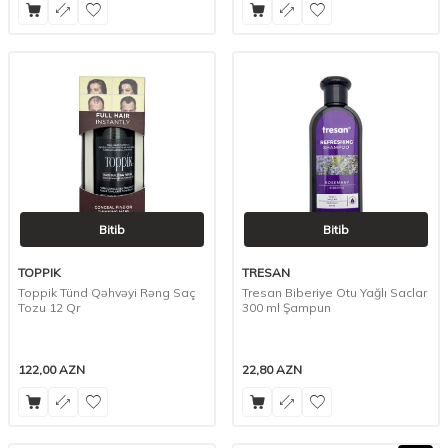
Bitib
Bitib
TOPPIK
TRESAN
Toppik Tünd Qəhvəyi Rəng Saç
Tresan Biberiye Otu Yağlı Saclar
Tozu 12 Qr
300 ml Şampun
122,00
AZN
22,80
AZN