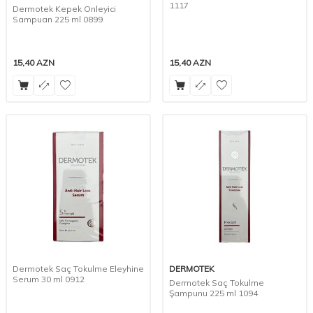
1117
Dermotek Kepek Onleyici
Sampuan 225 ml 0899
15,40
AZN
15,40
AZN
Dermotek Saç Tokulme Eleyhine
DERMOTEK
Serum 30 ml 0912
Dermotek Saç Tokulme
Şampunu 225 ml 1094