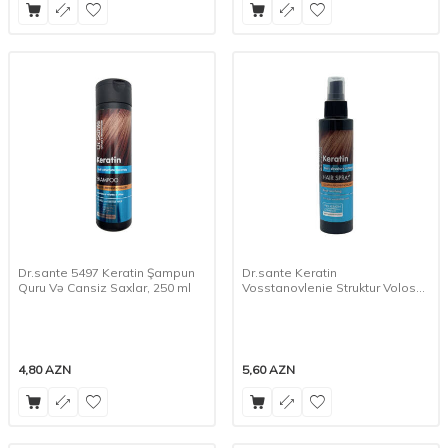
Dr.sante 5497 Keratin Şampun
Dr.sante Keratin
Quru Və Cansiz Saxlar, 250 ml
Vosstanovlenie Struktur Volos
Sprey 150 ml 5466
4,80
AZN
5,60
AZN