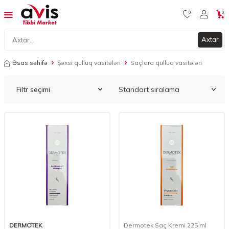
0
0
Axtar
Əsas səhifə
Şəxsi qulluq vasitələri
Saçlara qulluq vasitələri
Filtr seçimi
DERMOTEK
Dermotek Saç Kremi 225 ml