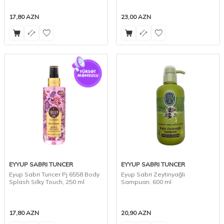
17,80
AZN
23,00
AZN
EYYUP SABRI TUNCER
EYYUP SABRI TUNCER
Eyup Sabri Tuncer Pj 6558 Body
Eyup Sabri Zeytinyağlı
Splash Silky Touch, 250 ml
Sampuan, 600 ml
17,80
AZN
20,90
AZN