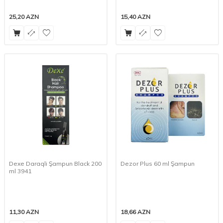
25,20
AZN
15,40
AZN
Dexe Daraqli Şampun Black 200
Dezor Plus 60 ml Şampun
ml 3941
11,30
AZN
18,66
AZN