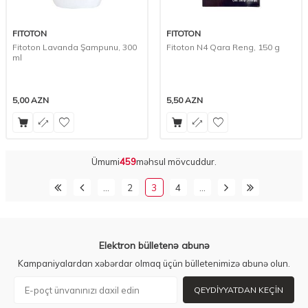
FITOTON
FITOTON
Fitoton Lavanda Şampunu, 300
Fitoton N4 Qara Reng, 150 g
ml
5,00
AZN
5,50
AZN
Ümumi
459
məhsul mövcuddur.
…
2
3
4
…
Elektron bülletenə abunə
Kampaniyalardan xəbərdar olmaq üçün bülletenimizə abunə olun.
QEYDIYYATDAN KEÇIN