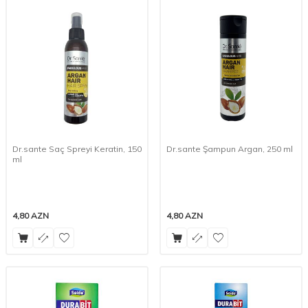
Dr.sante Saç Spreyi Keratin, 150
Dr.sante Şampun Argan, 250 ml
ml
4,80
AZN
4,80
AZN