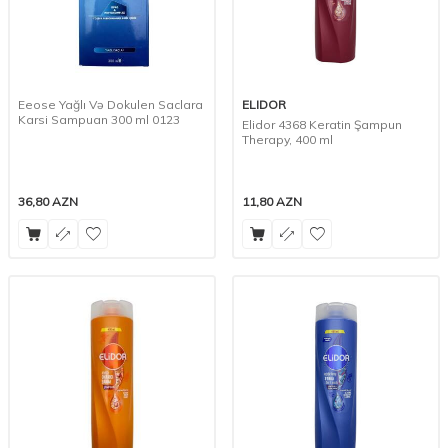
Eeose Yağlı Və Dokulen Saclara
ELIDOR
Karsi Sampuan 300 ml 0123
Elidor 4368 Keratin Şampun
Therapy, 400 ml
36,80
AZN
11,80
AZN