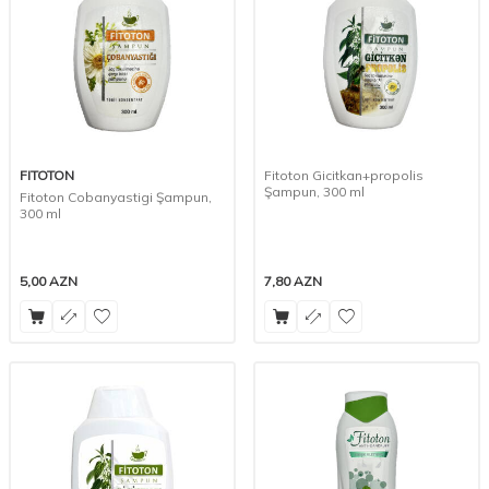
FITOTON
Fitoton Gicitkan+propolis
Şampun, 300 ml
Fitoton Cobanyastigi Şampun,
300 ml
5,00
AZN
7,80
AZN