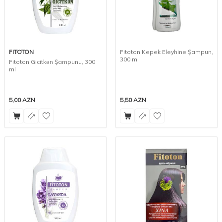
FITOTON
Fitoton Kepek Eleyhine Şampun,
300 ml
Fitoton Gicitkən Şampunu, 300
ml
5,00
AZN
5,50
AZN