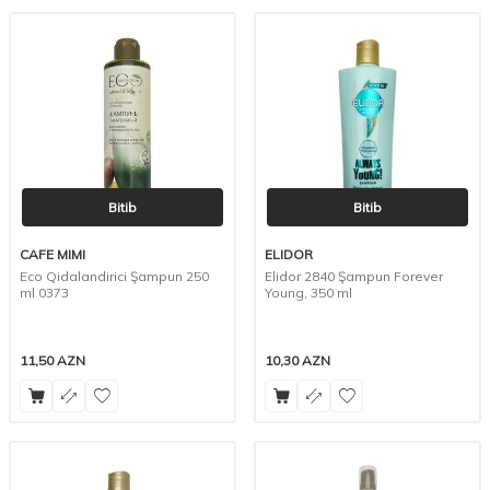
Bitib
Bitib
CAFE MIMI
ELIDOR
Eco Qidalandirici Şampun 250
Elidor 2840 Şampun Forever
ml 0373
Young, 350 ml
11,50
AZN
10,30
AZN