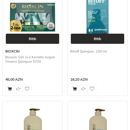
Bitib
Bitib
BIOXCIN
Bitoff Şampun, 200 ml
Bioxcin Set 2+1 Keratin Argan
Onarici Şampun 5703
45,00
AZN
16,20
AZN