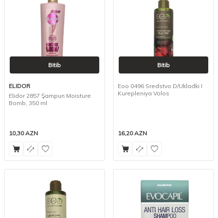
Bitib
Bitib
ELIDOR
Eoo 0496 Sredstvo D/Ukladki I
Kurepleniya Volos
Elidor 2857 Şampun Moisture
Bomb, 350 ml
10,30
AZN
16,20
AZN