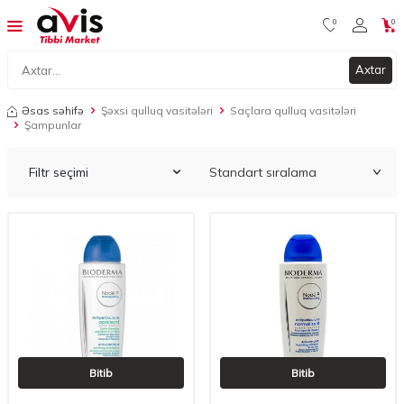
0
0
Axtar
Əsas səhifə
Şəxsi qulluq vasitələri
Saçlara qulluq vasitələri
Şampunlar
Filtr seçimi
Bitib
Bitib