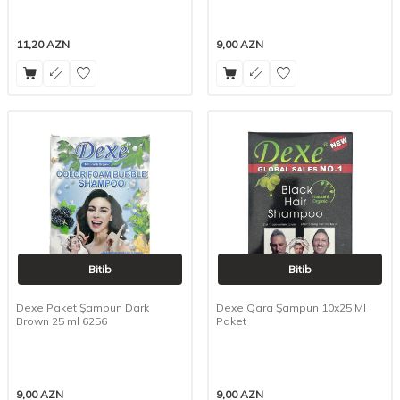
11,20
AZN
9,00
AZN
Bitib
Bitib
Dexe Paket Şampun Dark
Dexe Qara Şampun 10x25 Ml
Brown 25 ml 6256
Paket
9,00
AZN
9,00
AZN