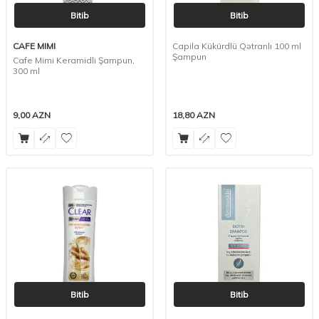
Bitib
Bitib
CAFE MIMI
Capila Kükürdlü Qətranlı 100 ml
Şampun
Cafe Mimi Keramidli Şampun,
300 ml
9,00
AZN
18,80
AZN
Bitib
Bitib