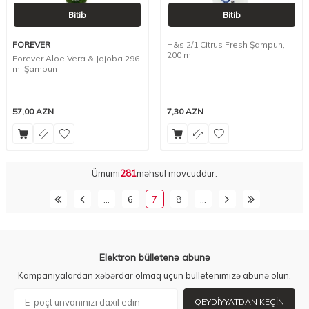
Bitib
Bitib
FOREVER
H&s 2/1 Citrus Fresh Şampun,
200 ml
Forever Aloe Vera & Jojoba 296
ml Şampun
57,00
AZN
7,30
AZN
Ümumi
281
məhsul mövcuddur.
…
6
7
8
…
Elektron bülletenə abunə
Kampaniyalardan xəbərdar olmaq üçün bülletenimizə abunə olun.
QEYDIYYATDAN KEÇIN