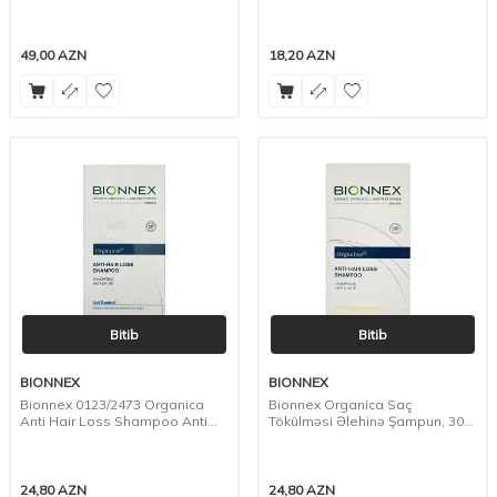
49,00
AZN
18,20
AZN
Bitib
Bitib
BIONNEX
BIONNEX
Bionnex 0123/2473 Organica
Bionnex Organica Saç
Anti Hair Loss Shampoo Anti
Tökülməsi Əlehinə Şampun, 300
Dandruff Paraben Free, 300 ml
ml
24,80
AZN
24,80
AZN