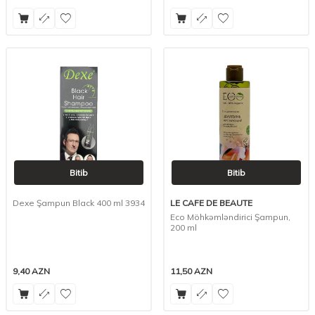
Bitib
Bitib
Dexe Şampun Black 400 ml 3934
LE CAFE DE BEAUTE
Eco Möhkəmləndirici Şampun,
200 ml
9,40
AZN
11,50
AZN