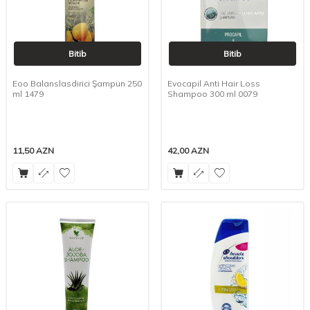
Bitib
Bitib
Eoo Balanslasdirici Şampun 250
Evocapil Anti Hair Loss
ml 1479
Shampoo 300 ml 0079
11,50
AZN
42,00
AZN