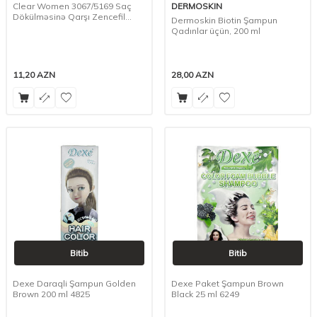
Clear Women 3067/5169 Saç
DERMOSKIN
Dökülməsinə Qarşı Zencefil
Dermoskin Biotin Şampun
Ozlu 485 ml Şampun
Qadınlar üçün, 200 ml
11,20
AZN
28,00
AZN
Bitib
Bitib
Dexe Daraqli Şampun Golden
Dexe Paket Şampun Brown
Brown 200 ml 4825
Black 25 ml 6249