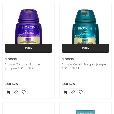
Bitib
Bitib
BIOXCIN
BIOXCIN
Bioxcin Collagen&biotin
Bioxcin Keratin&argan Şampun
Şampun 100 ml 3228
100 ml 3211
5,00
AZN
5,00
AZN