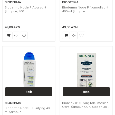
BIODERMA
BIODERMA
Bioderma Node P Apaisant
Bioderma Node P Normalisant
Şampun, 400 ml
400 ml Şampun
49,00
AZN
49,00
AZN
Bitib
Bitib
BIODERMA
Bionnex 0116 Saç Tokulmesine
Qarsi Şampun Quru Saclar, 300
Bioderma Node P Purifying 400
ml
ml Şampun