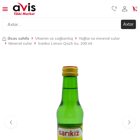
0
0
Axtar
Əsas səhifə
Vitamin və sağlamlıq
Yağlar və mineral sular
Mineral sular
Sarıkız Limon Qazlı Su, 200 ml