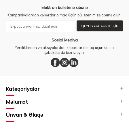
Elektron bülletenə abunə
Kampaniyalardan xəbərdar olmaq üçün bülletenimizə abunə olun.
QEYDIYYATDAN KEÇIN
Sosial Mediya
Yeniliklərdən və aksiyalardan xəbərdar olmaq üçün sosial
şəbəkələrdə bizi izləyin.
Kateqoriyalar
Məlumat
Ünvan & Əlaqə