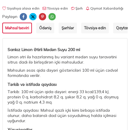
Siyahıya əlavə edin
Tövsiyə edin
Şərh
Qiymət Xəbərdarlığı
Paylaşın
Məhsul təsviri
Ödəniş
Şərhlər
Tövsiyə edin
Qaytarm
Sarıkız Limon Ətirli Mədən Suyu 200 ml
Limon ətri ilə hazırlanmış bu variant mədən suyu təravətini
sitrus dadı ilə birləşdirən içki məhsuludur.
Məhsulun əsas qida dəyəri göstəriciləri 100 ml üçün cədvəl
formatında verilir.
Tərkib və istifadə qaydası
Tərkib: 100 ml üçün qida dəyəri: enerji 33 kcal/139,4 kJ,
protein 0 q, karbohidrat 8,2 q, şəkər 8,2 q, yağ 0 q, doymuş
yağ 0 q, natrium 4,3 mq.
İstifadə qaydası: Məhsul qazlı içki kimi birbaşa istifadə
olunur, daha balanslı dad üçün soyudulmuş halda içilməsi
uyğundur.
Xüsusiyyətlər