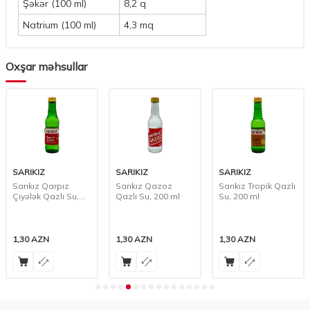
Şəkər (100 ml)
8,2 q
Natrium (100 ml)
4,3 mq
Oxşar məhsullar
SARIKIZ
SARIKIZ
SARIKIZ
Sarıkız Qarpız
Sarıkız Qazoz
Sarıkız Tropik Qazlı
Çiyələk Qazlı Su,
Qazlı Su, 200 ml
Su, 200 ml
200 ml
1,30
AZN
1,30
AZN
1,30
AZN