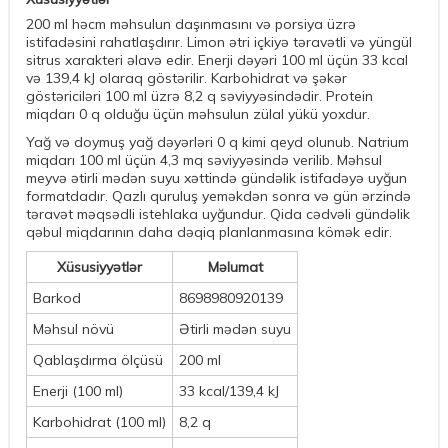
200 ml həcm məhsulun daşınmasını və porsiya üzrə
istifadəsini rahatlaşdırır. Limon ətri içkiyə təravətli və yüngül
sitrus xarakteri əlavə edir. Enerji dəyəri 100 ml üçün 33 kcal
və 139,4 kJ olaraq göstərilir. Karbohidrat və şəkər
göstəriciləri 100 ml üzrə 8,2 q səviyyəsindədir. Protein
miqdarı 0 q olduğu üçün məhsulun zülal yükü yoxdur.
Yağ və doymuş yağ dəyərləri 0 q kimi qeyd olunub. Natrium
miqdarı 100 ml üçün 4,3 mq səviyyəsində verilib. Məhsul
meyvə ətirli mədən suyu xəttində gündəlik istifadəyə uyğun
formatdadır. Qazlı quruluş yeməkdən sonra və gün ərzində
təravət məqsədli istehlaka uyğundur. Qida cədvəli gündəlik
qəbul miqdarının daha dəqiq planlanmasına kömək edir.
Xüsusiyyətlər
Məlumat
Barkod
8698980920139
Məhsul növü
Ətirli mədən suyu
Qablaşdırma ölçüsü
200 ml
Enerji (100 ml)
33 kcal/139,4 kJ
Karbohidrat (100 ml)
8,2 q