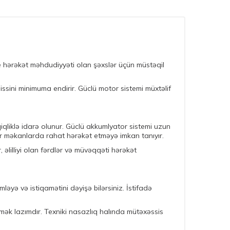
lye hərəkət məhdudiyyəti olan şəxslər üçün müstəqil
sini minimuma endirir. Güclü motor sistemi müxtəlif
əqiqliklə idarə olunur. Güclü akkumlyator sistemi uzun
ar məkanlarda rahat hərəkət etməyə imkan tanıyır.
, əlilliyi olan fərdlər və müvəqqəti hərəkət
yə və istiqamətini dəyişə bilərsiniz. İstifadə
mək lazımdır. Texniki nasazlıq halında mütəxəssis