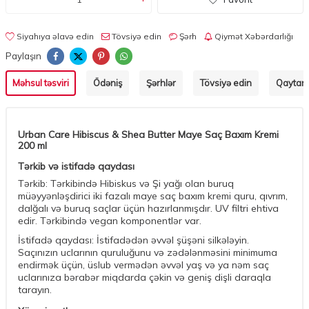
Siyahıya əlavə edin
Tövsiyə edin
Şərh
Qiymət Xəbərdarlığı
Paylaşın
Məhsul təsviri
Ödəniş
Şərhlər
Tövsiyə edin
Qaytarm
Urban Care Hibiscus & Shea Butter Maye Saç Baxım Kremi
200 ml
Tərkib və istifadə qaydası
Tərkib: Tərkibində Hibiskus və Şi yağı olan buruq
müəyyənləşdirici iki fazalı maye saç baxım kremi quru, qıvrım,
dalğalı və buruq saçlar üçün hazırlanmışdır. UV filtri ehtiva
edir. Tərkibində vegan komponentlər var.
İstifadə qaydası: İstifadədən əvvəl şüşəni silkələyin.
Saçınızın uclarının quruluğunu və zədələnməsini minimuma
endirmək üçün, üslub vermədən əvvəl yaş və ya nəm saç
uclarınıza bərabər miqdarda çəkin və geniş dişli daraqla
tarayın.