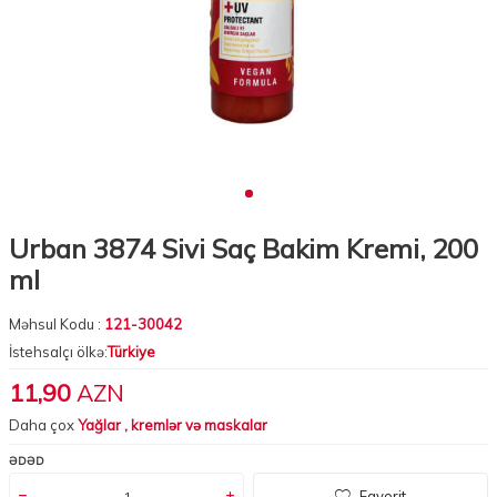
Urban 3874 Sivi Saç Bakim Kremi, 200
ml
Məhsul Kodu :
121-30042
İstehsalçı ölkə:
Türkiye
11,90
AZN
Daha çox
Yağlar , kremlər və maskalar
ƏDƏD
Favorit