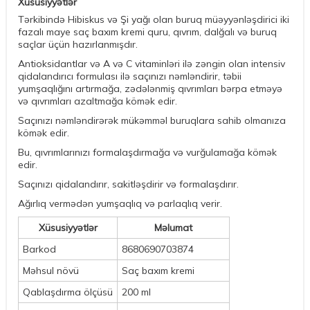
Xüsusiyyətlər
Tərkibində Hibiskus və Şi yağı olan buruq müəyyənləşdirici iki
fazalı maye saç baxım kremi quru, qıvrım, dalğalı və buruq
saçlar üçün hazırlanmışdır.
Antioksidantlar və A və C vitaminləri ilə zəngin olan intensiv
qidalandırıcı formulası ilə saçınızı nəmləndirir, təbii
yumşaqlığını artırmağa, zədələnmiş qıvrımları bərpa etməyə
və qıvrımları azaltmağa kömək edir.
Saçınızı nəmləndirərək mükəmməl buruqlara sahib olmanıza
kömək edir.
Bu, qıvrımlarınızı formalaşdırmağa və vurğulamağa kömək
edir.
Saçınızı qidalandırır, sakitləşdirir və formalaşdırır.
Ağırlıq vermədən yumşaqlıq və parlaqlıq verir.
Xüsusiyyətlər
Məlumat
Barkod
8680690703874
Məhsul növü
Saç baxım kremi
Qablaşdırma ölçüsü
200 ml