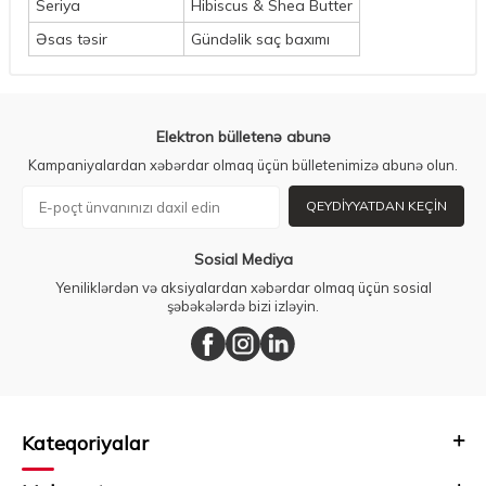
Seriya
Hibiscus & Shea Butter
Əsas təsir
Gündəlik saç baxımı
Elektron bülletenə abunə
Kampaniyalardan xəbərdar olmaq üçün bülletenimizə abunə olun.
QEYDIYYATDAN KEÇIN
Sosial Mediya
Yeniliklərdən və aksiyalardan xəbərdar olmaq üçün sosial
şəbəkələrdə bizi izləyin.
Kateqoriyalar