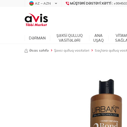
AZ − AZN
MÜŞTƏRI DƏSTƏYI XƏTTI :
+99450
ŞƏXSİ QULLUQ
ANA
VİTAM
DƏRMAN
VASİTƏLƏRİ
UŞAQ
SAĞL
Əsas səhifə
Şəxsi qulluq vasitələri
Saçlara qulluq vasit