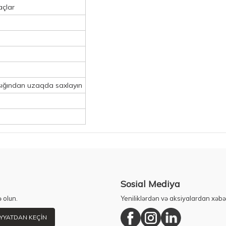
açlar
işığından uzaqda saxlayın
Sosial Mediya
 olun.
Yeniliklərdən və aksiyalardan xəbə
YYATDAN KEÇIN