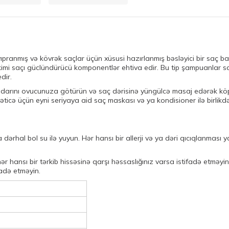
pranmış və kövrək saçlar üçün xüsusi hazırlanmış bəsləyici bir saç b
arı kimi saçı güclündürücü komponentlər ehtiva edir. Bu tip şampuanlar
dir.
iqdarını ovucunuza götürün və saç dərisinə yüngülcə masaj edərək kö
əticə üçün eyni seriyaya aid saç maskası və ya kondisioner ilə birlikdə
a dərhal bol su ilə yuyun. Hər hansı bir allerji və ya dəri qıcıqlanmas
r hansı bir tərkib hissəsinə qarşı həssaslığınız varsa istifadə etməyin
adə etməyin.