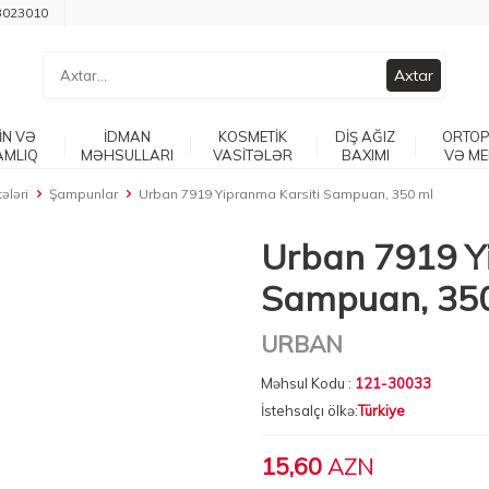
3023010
Axtar
İN VƏ
İDMAN
KOSMETİK
DİŞ AĞIZ
ORTOP
AMLIQ
MƏHSULLARI
VASİTƏLƏR
BAXIMI
VƏ ME
ələri
Şampunlar
Urban 7919 Yipranma Karsiti Sampuan, 350 ml
Urban 7919 Y
Sampuan, 35
URBAN
Məhsul Kodu :
121-30033
İstehsalçı ölkə:
Türkiye
15,60
AZN