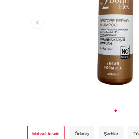
Məhsul təsviri
Ödəniş
Şərhlər
Tö