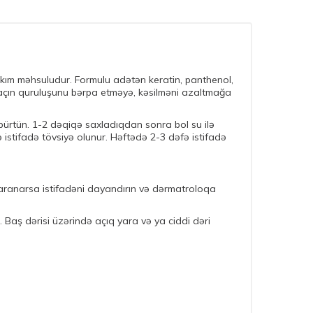
akım məhsuludur. Formulu adətən keratin, panthenol,
 saçın quruluşunu bərpa etməyə, kəsilməni azaltmağa
pürtün. 1-2 dəqiqə saxladıqdan sonra bol su ilə
 istifadə tövsiyə olunur. Həftədə 2-3 dəfə istifadə
ı yaranarsa istifadəni dayandırın və dərmatroloqa
. Baş dərisi üzərində açıq yara və ya ciddi dəri