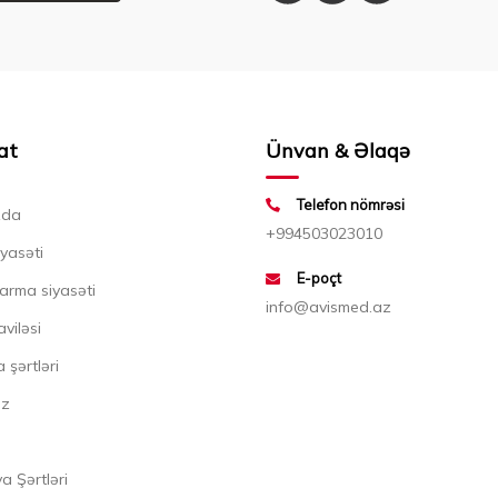
at
Ünvan & Əlaqə
Telefon nömrəsi
zda
+994503023010
iyasəti
E-poçt
arma siyasəti
info@avismed.az
aviləsi
 şərtləri
ız
 Şərtləri