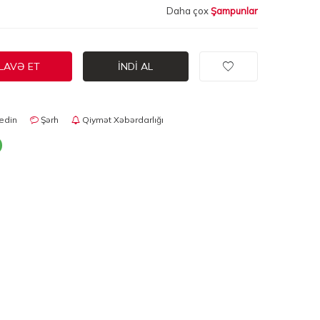
Daha çox
Şampunlar
LAVƏ ET
İNDI AL
edin
Şərh
Qiymət Xəbərdarlığı