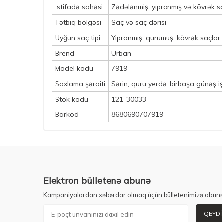
İstifadə sahəsi
Zədələnmiş, yıpranmış və kövrək s
Tətbiq bölgəsi
Saç və saç dərisi
Uyğun saç tipi
Yıpranmış, qurumuş, kövrək saçlar
Brend
Urban
Model kodu
7919
Saxlama şəraiti
Sərin, quru yerdə, birbaşa günəş 
Stok kodu
121-30033
Barkod
8680690707919
Elektron bülletenə abunə
Kampaniyalardan xəbərdar olmaq üçün bülletenimizə abunə
QEYDI