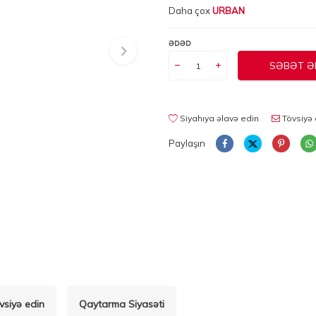
Daha çox
URBAN
ƏDƏD
SƏBƏT Ə
Siyahıya əlavə edin
Tövsiyə 
Paylaşın
vsiyə edin
Qaytarma Siyasəti