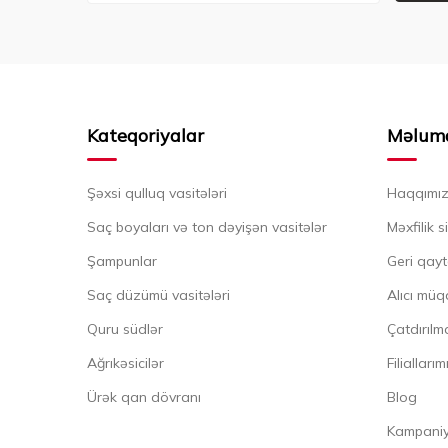
Kateqoriyalar
Məlum
Şəxsi qulluq vasitələri
Haqqımı
Saç boyaları və ton dəyişən vasitələr
Məxfilik s
Şampunlar
Geri qayt
Saç düzümü vasitələri
Alıcı müq
Quru südlər
Çatdırılma
Ağrıkəsicilər
Filiallarım
Ürək qan dövranı
Blog
Kampaniya