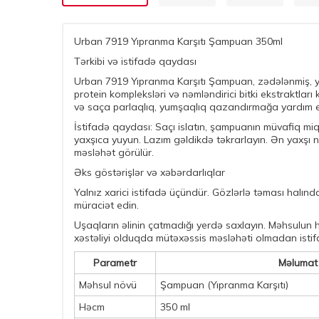
Urban 7919 Yıpranma Karşıtı Şampuan 350ml
Tərkibi və istifadə qaydası
Urban 7919 Yıpranma Karşıtı Şampuan, zədələnmiş, yı
protein kompleksləri və nəmləndirici bitki ekstraktl
və saça parlaqlıq, yumşaqlıq qazandırmağa yardım e
İstifadə qaydası: Saçı islatın, şampuanın müvafiq m
yaxşıca yuyun. Lazım gəldikdə təkrarlayın. Ən yaxşı n
məsləhət görülür.
Əks göstərişlər və xəbərdarlıqlar
Yalnız xarici istifadə üçündür. Gözlərlə təması halınd
müraciət edin.
Uşaqların əlinin çatmadığı yerdə saxlayın. Məhsulun hə
xəstəliyi olduqda mütəxəssis məsləhəti olmadan istif
Parametr
Məlumat
Məhsul növü
Şampuan (Yıpranma Karşıtı)
Həcm
350 ml