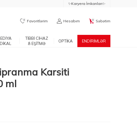
✨Karyera İmkanları✨
0
0
Favoritlərim
Hesabım
Səbətim
EDİYA
TİBBİ CİHAZ
OPTİKA
ENDİRİMLƏR
DİKAL
& EŞİTMƏ
ipranma Karsiti
0 ml