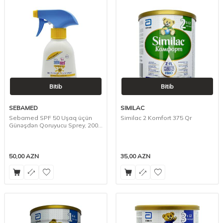
Bitib
Bitib
SEBAMED
SIMILAC
Sebamed SPF 50 Uşaq üçün
Similac 2 Komfort 375 Qr
Günəşdən Qoruyucu Sprey, 200
ml
50,00
AZN
35,00
AZN