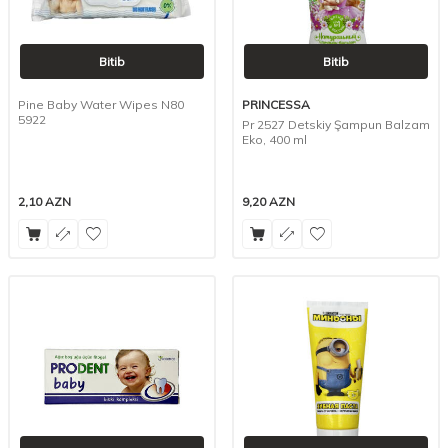
Bitib
Bitib
Pine Baby Water Wipes N80
PRINCESSA
5922
Pr 2527 Detskiy Şampun Balzam
Eko, 400 ml
2,10
AZN
9,20
AZN