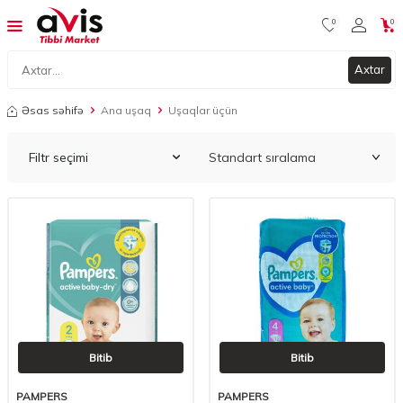
0
0
Axtar
Əsas səhifə
Ana uşaq
Uşaqlar üçün
Filtr seçimi
Bitib
Bitib
PAMPERS
PAMPERS