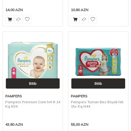
14,00
AZN
10,80
AZN
Bitib
Bitib
PAMPERS
PAMPERS
Pampers Premium Care N4 9-14
Pampers Tuman Bez Böyük N6
Kq N34
15+ Kq N44
43,80
AZN
55,00
AZN