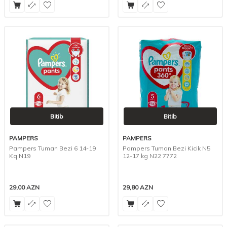
Bitib
Bitib
PAMPERS
PAMPERS
Pampers Tuman Bezi 6 14-19
Pampers Tuman Bezi Kicik N5
Kq N19
12-17 kg N22 7772
29,00
AZN
29,80
AZN