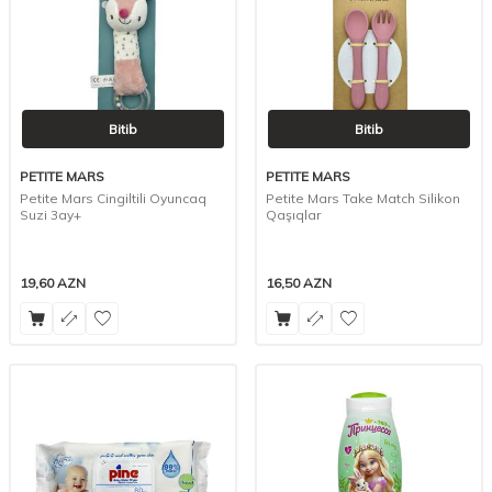
Bitib
Bitib
PETITE MARS
PETITE MARS
Petite Mars Cingiltili Oyuncaq
Petite Mars Take Match Silikon
Suzi 3ay+
Qaşıqlar
19,60
AZN
16,50
AZN