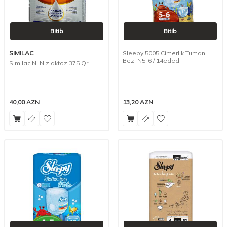
Bitib
Bitib
SIMILAC
Sleepy 5005 Cimerlik Tuman
Bezi N5-6 / 14eded
Similac Nl Nizlaktoz 375 Qr
40,00
AZN
13,20
AZN