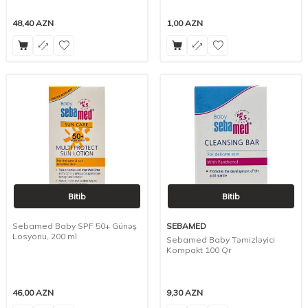
48,40
AZN
1,00
AZN
Bitib
Bitib
Sebamed Baby SPF 50+ Günəş
SEBAMED
Losyonu, 200 ml
Sebamed Baby Təmizləyici
Kompakt 100 Qr
46,00
AZN
9,30
AZN