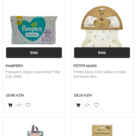
Bitib
Bitib
PAMPERS
PETITE MARS
Pampers Wipes Sensitive*156
Petite Mars Cibli Silikon Önlük
(12) 2556
Zəncirotu Bej
15,60
AZN
18,20
AZN