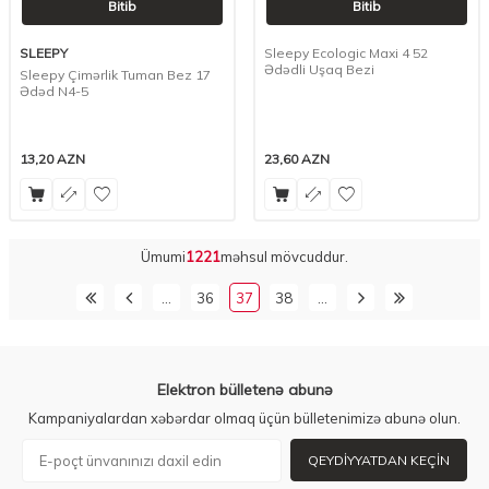
Bitib
Bitib
SLEEPY
Sleepy Ecologic Maxi 4 52
Ədədli Uşaq Bezi
Sleepy Çimərlik Tuman Bez 17
Ədəd N4-5
13,20
AZN
23,60
AZN
Ümumi
1221
məhsul mövcuddur.
…
36
37
38
…
Elektron bülletenə abunə
Kampaniyalardan xəbərdar olmaq üçün bülletenimizə abunə olun.
QEYDIYYATDAN KEÇIN