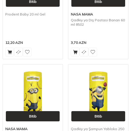
Bitib
Bitib
Prodent Baby 20 ml Gel
NASA MAMA
Qadkiy ya Diş Pastasi Banan 60
ml 8502
12,20
AZN
3,70
AZN
Bitib
Bitib
NASA MAMA
Qadkiy ya Şampun Yabloko 250