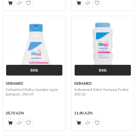
Bitib
Bitib
SEBAMED
SEBAMED
Sebamed Baby Uşaqlar üçün
Sebamed Extra Yumşaq Pudra
Şampun, 250 ml
100 Qr
25,70
AZN
11,90
AZN