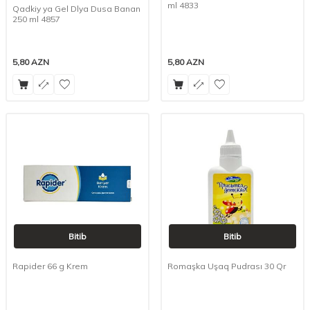
ml 4833
Qadkiy ya Gel Dlya Dusa Banan
250 ml 4857
5,80
AZN
5,80
AZN
Bitib
Bitib
Rapider 66 g Krem
Romaşka Uşaq Pudrası 30 Qr