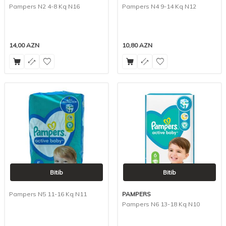
Pampers N2 4-8 Kq N16
Pampers N4 9-14 Kq N12
14,00
AZN
10,80
AZN
Bitib
Bitib
Pampers N5 11-16 Kq N11
PAMPERS
Pampers N6 13-18 Kq N10