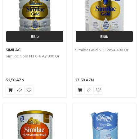
Bitib
Bitib
SIMILAC
Similac Gold N3 12ay+ 400 Qr
Similac Gold N1 0-6 Ay 800 Qr
51,50
AZN
27,50
AZN