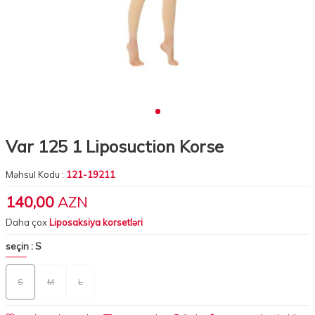
Var 125 1 Liposuction Korse
Məhsul Kodu :
121-19211
140,00
AZN
Daha çox
Liposaksiya korsetləri
seçin :
S
S
M
L