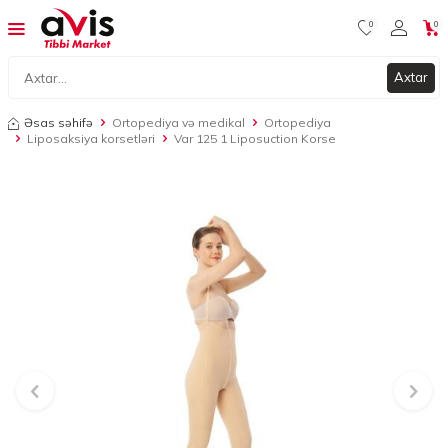
0
0
Axtar
Əsas səhifə
Ortopediya və medikal
Ortopediya
Liposaksiya korsetləri
Var 125 1 Liposuction Korse