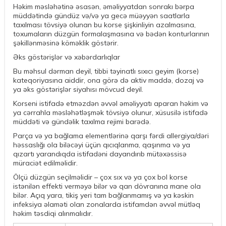
Həkim məsləhətinə əsasən, əməliyyatdan sonrakı bərpa
müddətində gündüz və/və ya gecə müəyyən saatlarla
taxılması tövsiyə olunan bu korse şişkinliyin azalmasına,
toxumaların düzgün formalaşmasına və bədən konturlarının
şəkillənməsinə köməklik göstərir.
Əks göstərişlər və xəbərdarlıqlar
Bu məhsul dərman deyil, tibbi təyinatlı sıxıcı geyim (korse)
kateqoriyasına aiddir, ona görə də aktiv maddə, dozaj və
ya əks göstərişlər siyahısı mövcud deyil.
Korseni istifadə etməzdən əvvəl əməliyyatı aparan həkim və
ya cərrahla məsləhətləşmək tövsiyə olunur, xüsusilə istifadə
müddəti və gündəlik taxılma rejimi barədə.
Parça və ya bağlama elementlərinə qarşı fərdi allergiya/dəri
həssaslığı ola biləcəyi üçün qıcıqlanma, qaşınma və ya
qızartı yarandıqda istifadəni dayandırıb mütəxəssisə
müraciət edilməlidir.
Ölçü düzgün seçilməlidir – çox sıx və ya çox bol korse
istənilən effekti verməyə bilər və qan dövranına mane ola
bilər. Açıq yara, tikiş yeri tam bağlanmamış və ya kəskin
infeksiya əlaməti olan zonalarda istifamdən əvvəl mütləq
həkim təsdiqi alınmalıdır.