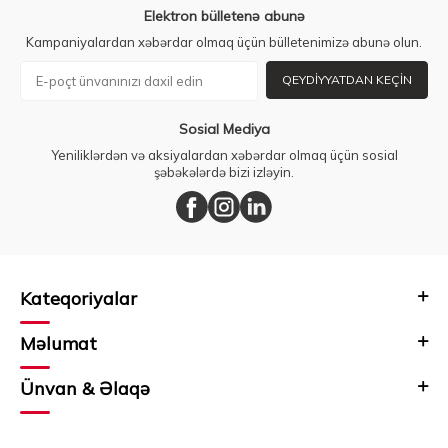
Elektron bülletenə abunə
Kampaniyalardan xəbərdar olmaq üçün bülletenimizə abunə olun.
QEYDIYYATDAN KEÇIN
Sosial Mediya
Yeniliklərdən və aksiyalardan xəbərdar olmaq üçün sosial
şəbəkələrdə bizi izləyin.
Kateqoriyalar
Məlumat
Ünvan & Əlaqə