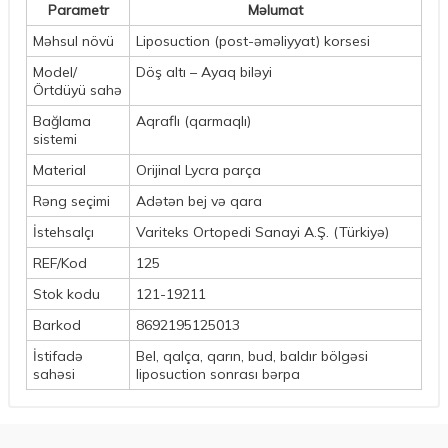
Parametr
Məlumat
Məhsul növü
Liposuction (post-əməliyyat) korsesi
Model/
Döş altı – Ayaq biləyi
Örtdüyü sahə
Bağlama
Aqraflı (qarmaqlı)
sistemi
Material
Orijinal Lycra parça
Rəng seçimi
Adətən bej və qara
İstehsalçı
Variteks Ortopedi Sanayi A.Ş. (Türkiyə)
REF/Kod
125
Stok kodu
121-19211
Barkod
8692195125013
İstifadə
Bel, qalça, qarın, bud, baldır bölgəsi
sahəsi
liposuction sonrası bərpa