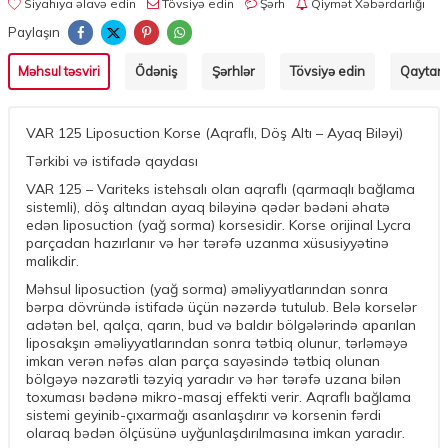
Siyahıya əlavə edin
Tövsiyə edin
Şərh
Qiymət Xəbərdarlığı
Paylaşın
Məhsul təsviri
Ödəniş
Şərhlər
Tövsiyə edin
Qaytarm
VAR 125 Liposuction Korse (Aqraflı, Döş Altı – Ayaq Biləyi)
Tərkibi və istifadə qaydası
VAR 125 – Variteks istehsalı olan aqraflı (qarmaqlı bağlama
sistemli), döş altından ayaq biləyinə qədər bədəni əhatə
edən liposuction (yağ sorma) korsesidir. Korse orijinal Lycra
parçadan hazırlanır və hər tərəfə uzanma xüsusiyyətinə
malikdir.
Məhsul liposuction (yağ sorma) əməliyyatlarından sonra
bərpa dövründə istifadə üçün nəzərdə tutulub. Belə korselər
adətən bel, qalça, qarın, bud və baldır bölgələrində aparılan
liposakşın əməliyyatlarından sonra tətbiq olunur, tərləməyə
imkan verən nəfəs alan parça sayəsində tətbiq olunan
bölgəyə nəzarətli təzyiq yaradır və hər tərəfə uzana bilən
toxuması bədənə mikro-masaj effekti verir. Aqraflı bağlama
sistemi geyinib-çıxarmağı asanlaşdırır və korsenin fərdi
olaraq bədən ölçüsünə uyğunlaşdırılmasına imkan yaradır.