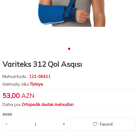
Variteks 312 Qol Asqısı
Məhsul Kodu :
121-06411
İstehsalçı ölkə:
Türkiye
53,00
AZN
Daha çox
Ortopedik dəstək məhsulları
ƏDƏD
Favorit