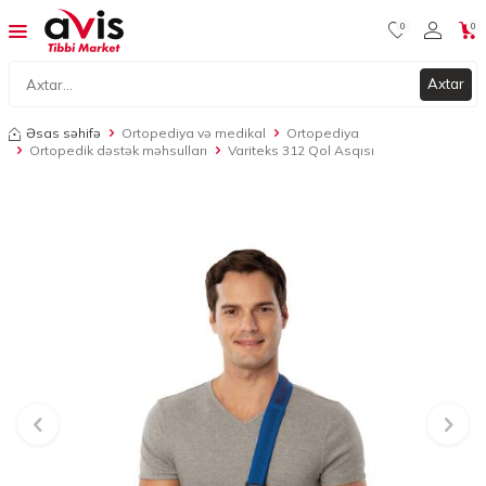
0
0
Axtar
Əsas səhifə
Ortopediya və medikal
Ortopediya
Ortopedik dəstək məhsulları
Variteks 312 Qol Asqısı