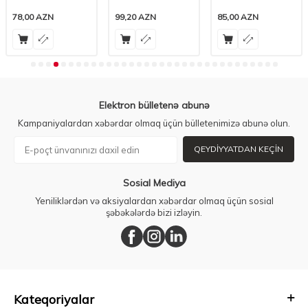
78,00
AZN
99,20
AZN
85,00
AZN
Elektron bülletenə abunə
Kampaniyalardan xəbərdar olmaq üçün bülletenimizə abunə olun.
QEYDIYYATDAN KEÇIN
Sosial Mediya
Yeniliklərdən və aksiyalardan xəbərdar olmaq üçün sosial
şəbəkələrdə bizi izləyin.
Kateqoriyalar