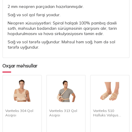
2 mm neopren parçadan hazırlanmışdır.
Sağ və sol qol fərqi yoxdur.
Neopren xüsusiyyətləri: Spiral halqalı 100% pambıq daxili
səth, məhsulun bədəndən sürüşməsinin qarşısını alır, tərin
hopdurulmasını və hava sirkulyasiyasını təmin edir.
Sağ və sol tərəfə uyğundur: Məhsul həm sağ, həm də sol
tərəfə uyğundur.
Oxşar məhsullar
Variteks 304 Qol
Variteks 313 Qol
Variteks 510
Asqısı
Asqısı
Halluks Valqus
Gecə Aləti