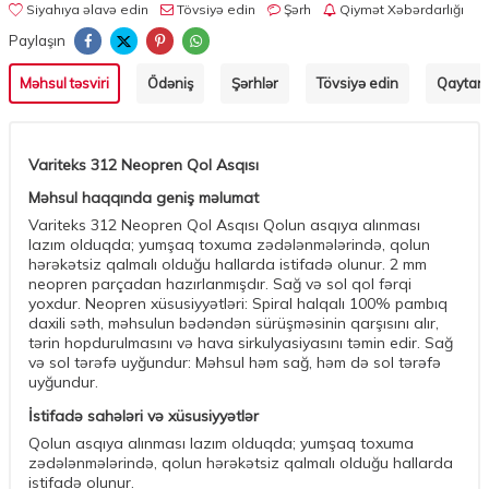
Siyahıya əlavə edin
Tövsiyə edin
Şərh
Qiymət Xəbərdarlığı
Paylaşın
Məhsul təsviri
Ödəniş
Şərhlər
Tövsiyə edin
Qaytarm
Variteks 312 Neopren Qol Asqısı
Məhsul haqqında geniş məlumat
Variteks 312 Neopren Qol Asqısı Qolun asqıya alınması
lazım olduqda; yumşaq toxuma zədələnmələrində, qolun
hərəkətsiz qalmalı olduğu hallarda istifadə olunur. 2 mm
neopren parçadan hazırlanmışdır. Sağ və sol qol fərqi
yoxdur. Neopren xüsusiyyətləri: Spiral halqalı 100% pambıq
daxili səth, məhsulun bədəndən sürüşməsinin qarşısını alır,
tərin hopdurulmasını və hava sirkulyasiyasını təmin edir. Sağ
və sol tərəfə uyğundur: Məhsul həm sağ, həm də sol tərəfə
uyğundur.
İstifadə sahələri və xüsusiyyətlər
Qolun asqıya alınması lazım olduqda; yumşaq toxuma
zədələnmələrində, qolun hərəkətsiz qalmalı olduğu hallarda
istifadə olunur.