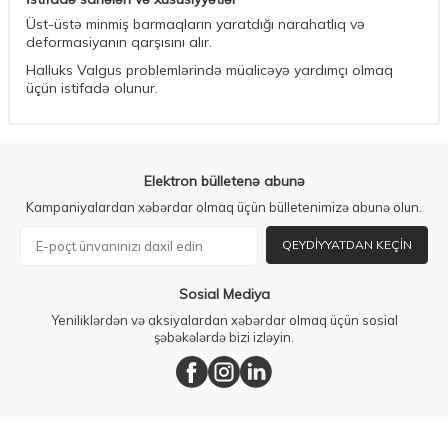
Üst-üstə minmiş barmaqların yaratdığı narahatlıq və
deformasiyanın qarşısını alır.
Halluks Valgus problemlərində müalicəyə yardımçı olmaq
üçün istifadə olunur.
Elektron bülletenə abunə
Kampaniyalardan xəbərdar olmaq üçün bülletenimizə abunə olun.
QEYDIYYATDAN KEÇIN
Sosial Mediya
Yeniliklərdən və aksiyalardan xəbərdar olmaq üçün sosial
şəbəkələrdə bizi izləyin.