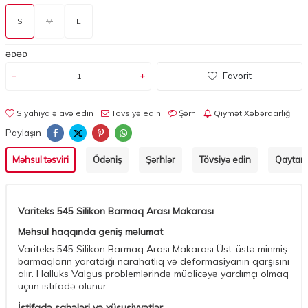
S
M
L
ƏDƏD
Favorit
Siyahıya əlavə edin
Tövsiyə edin
Şərh
Qiymət Xəbərdarlığı
Paylaşın
Məhsul təsviri
Ödəniş
Şərhlər
Tövsiyə edin
Qaytarm
Variteks 545 Silikon Barmaq Arası Makarası
Məhsul haqqında geniş məlumat
Variteks 545 Silikon Barmaq Arası Makarası Üst-üstə minmiş
barmaqların yaratdığı narahatlıq və deformasiyanın qarşısını
alır. Halluks Valgus problemlərində müalicəyə yardımçı olmaq
üçün istifadə olunur.
İstifadə sahələri və xüsusiyyətlər