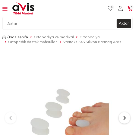
0
0
Axtar
Əsas səhifə
Ortopediya və medikal
Ortopediya
Ortopedik dəstək məhsulları
Variteks 545 Silikon Barmaq Arası