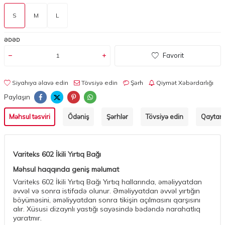
S
M
L
ƏDƏD
Favorit
Siyahıya əlavə edin
Tövsiyə edin
Şərh
Qiymət Xəbərdarlığı
Paylaşın
Məhsul təsviri
Ödəniş
Şərhlər
Tövsiyə edin
Qaytarm
Variteks 602 İkili Yırtıq Bağı
Məhsul haqqında geniş məlumat
Variteks 602 İkili Yırtıq Bağı Yırtıq hallarında, əməliyyatdan
əvvəl və sonra istifadə olunur. Əməliyyatdan əvvəl yırtığın
böyüməsini, əməliyyatdan sonra tikişin açılmasını qarşısını
alır. Xüsusi dizaynlı yastığı sayəsində bədəndə narahatlıq
yaratmır.