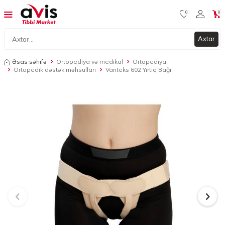
0
0
Axtar
Əsas səhifə
Ortopediya və medikal
Ortopediya
Ortopedik dəstək məhsulları
Variteks 602 Yırtıq Bağı