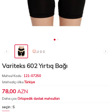
Variteks 602 Yırtıq Bağı
Məhsul Kodu :
121-07250
İstehsalçı ölkə:
Türkiye
78,00
AZN
Daha çox
Ortopedik dəstək məhsulları
seçin :
S