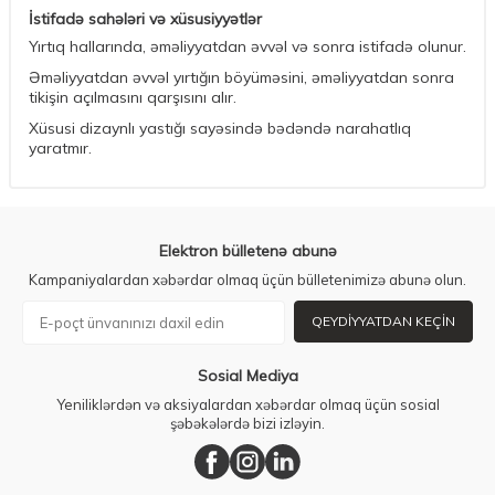
İstifadə sahələri və xüsusiyyətlər
Yırtıq hallarında, əməliyyatdan əvvəl və sonra istifadə olunur.
Əməliyyatdan əvvəl yırtığın böyüməsini, əməliyyatdan sonra
tikişin açılmasını qarşısını alır.
Xüsusi dizaynlı yastığı sayəsində bədəndə narahatlıq
yaratmır.
Elektron bülletenə abunə
Kampaniyalardan xəbərdar olmaq üçün bülletenimizə abunə olun.
QEYDIYYATDAN KEÇIN
Sosial Mediya
Yeniliklərdən və aksiyalardan xəbərdar olmaq üçün sosial
şəbəkələrdə bizi izləyin.