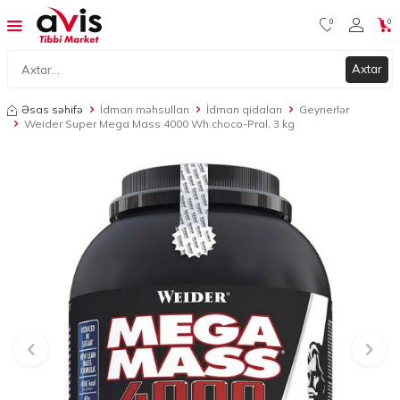
0
0
Axtar
Əsas səhifə
İdman məhsulları
İdman qidaları
Geynerlər
Weider Super Mega Mass 4000 Wh.choco-Pral, 3 kg