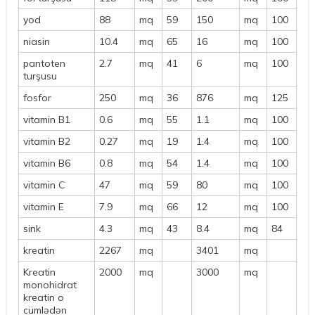
yod
88
mq
59
150
mq
100
niasin
10.4
mq
65
16
mq
100
pantoten
2.7
mq
41
6
mq
100
turşusu
fosfor
250
mq
36
876
mq
125
vitamin B1
0.6
mq
55
1.1
mq
100
vitamin B2
0.27
mq
19
1.4
mq
100
vitamin B6
0.8
mq
54
1.4
mq
100
vitamin C
47
mq
59
80
mq
100
vitamin E
7.9
mq
66
12
mq
100
sink
4.3
mq
43
8.4
mq
84
kreatin
2267
mq
3401
mq
Kreatin
2000
mq
3000
mq
monohidrat
kreatin o
cümlədən