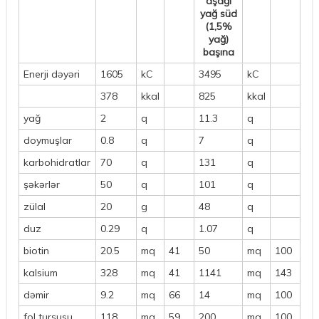
aşağı
yağ süd
(1,5%
yağ)
başına
Enerji dəyəri
1605
kC
3495
kC
378
kkal
825
kkal
yağ
2
q
11.3
q
doymuşlar
0.8
q
7
q
karbohidratlar
70
q
131
q
şəkərlər
50
q
101
q
zülal
20
g
48
q
duz
0.29
q
1.07
q
biotin
20.5
mq
41
50
mq
100
kalsium
328
mq
41
1141
mq
143
dəmir
9.2
mq
66
14
mq
100
fol turşusu
118
mq
59
200
mq
100