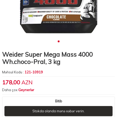
Weider Super Mega Mass 4000
Wh.choco-Pral, 3 kg
Məhsul Kodu :
121-10919
178,00
AZN
Daha çox
Geynerlər
Bitib
Stokda olanda mənə xəbər verin.