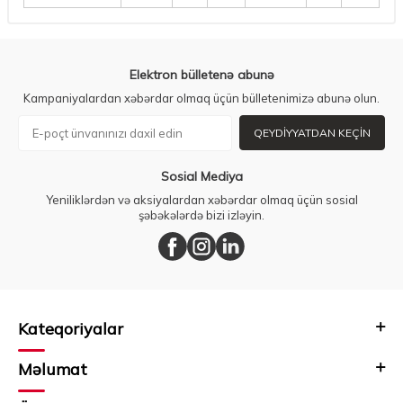
Elektron bülletenə abunə
Kampaniyalardan xəbərdar olmaq üçün bülletenimizə abunə olun.
QEYDIYYATDAN KEÇIN
Sosial Mediya
Yeniliklərdən və aksiyalardan xəbərdar olmaq üçün sosial
şəbəkələrdə bizi izləyin.
Kateqoriyalar
Məlumat