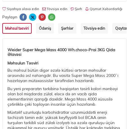
Siyahıya əlavə edin
Tövsiyə edin
Şərh
Qiymət Xəbərdarlığı
Paylaşın
Məhsul təsviri
Ödəniş
Şərhlər
Tövsiyə edin
Qaytarm
Weider Super Mega Mass 4000 Wh.choco-Prai 3KG Qida
Əlavəsi
Məhsulun Təsviri
Bu məhsul bütün digər əzələ kütləsi artıran məhsullar
arasında əsl nəhəngdir. Bu vasitə Super Mega Mass 2000`i
hazırlayan mütəxəssislər tərəfindən hazırlanıb.
Bu yeni preparatın tərkibinə həqiqətən təsirli kalori mənbəyi
olan bol miqdarda zülal, eləcə də ən vacib qida
elementlərinin qarışığı daxildir. Mega Mass 4000 xüsusilə
çətinliklə çəki toplayan insanlar üçün hazırlanıb.
Müxtəlif uzunluqlu karbohidratlar uzunmüddətli enerji
təchizatı təmin edir, yüksək keyfiyyətli bol BCAA amin
turşuları tərkibli süd zülalı izolyatı isə əzələ quruluşu üçün
mükəmməl bir qurucu vasitədir. Üstəlik hər kokteylin tərkibinə