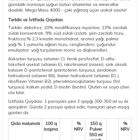
gündəlik normaya uyğun bütün vitaminlər və minerallar
daxildir. Mega Mass 4000 - çəki yığmaq üçün unikal vasitə!
Tərkibi və İstifadə Qaydası
Tərkibi: dekstroz, 20% modifikasiya nişastası, 13% zərdab
zülalı konsentratı, 9% süd zülalı izolatı, şirin zərdab tozu,
fruktoza,% 2,3 kreatin monohidrat, aroma yağı, palma
yağı,% 1 yumurta ağının tozu, rəngləndirici: çuğundur;
emulqator: yağ turşularının mono və diqliseridləri;
Askorbin turşusu (vitamin C), ferrik pirofosfat, D-alfa-
tokoferil asetat (vitamin E), nikotinamid (niasin), sink oksidi,
kalsium D-pantotenat (pantotenin turşusu), piridoksin
hidroxlorid (vitamin B6), tiamin hidroxlorid (vitamin B1 ),
riboflavin Vitamin B2), pteroilmonoqlütamin turşusu (fol
turşusu), kalium yodid, D-biotin (biotin). Qluten və soya izləri
ola bilər.
İstifadə Qaydası: 1 porsiyanı yəni 3 qaşığı 300-350 ml su ile
qarışdırın. Gündə 2 porsiya qəbul edin, həmçinin qeyri-məşq
günləri də.
Qida məlumatı
100 q
%
150 q
%
başına
NRV
Pulver
NRV
550 ml