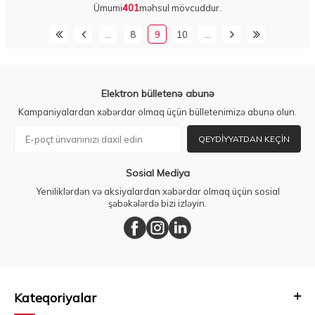
Ümumi
401
məhsul mövcuddur.
…
8
9
10
…
Elektron bülletenə abunə
Kampaniyalardan xəbərdar olmaq üçün bülletenimizə abunə olun.
QEYDIYYATDAN KEÇIN
Sosial Mediya
Yeniliklərdən və aksiyalardan xəbərdar olmaq üçün sosial
şəbəkələrdə bizi izləyin.
Kateqoriyalar