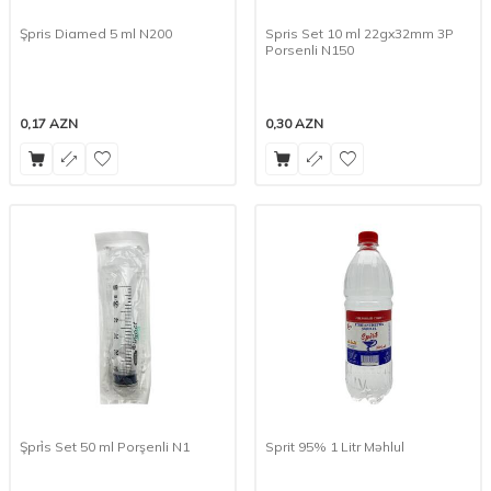
Şpris Diamed 5 ml N200
Spris Set 10 ml 22gx32mm 3P
Porsenli N150
0,17
AZN
0,30
AZN
Şpri̇s Set 50 ml Porşenli N1
Sprit 95% 1 Litr Məhlul