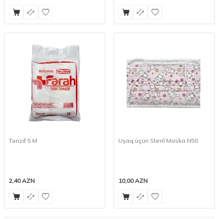
Tənzif 5 M
Uşaq üçün Steril Maska N50
2,40
AZN
10,00
AZN