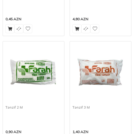
0,45
AZN
4,80
AZN
Tənzif 2 M
Tənzif 3 M
0,90
AZN
1,40
AZN