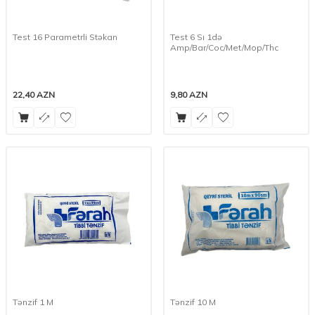
Test 16 Parametrli Stəkan
Test 6 Sı 1də
Amp/Bar/Coc/Met/Mop/Thc
22,40
AZN
9,80
AZN
Tənzif 1 M
Tənzif 10 M