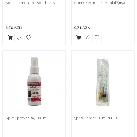
Sonic Prime Yara Bandi N15
Spirt 96% 100 ml Məhlul Şüşə
3,70
AZN
0,71
AZN
Spirt Sprey 95%, 100 ml
Şpri̇s Berger 10 ml N100