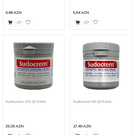
0,99
AZN
5,54
AZN
Sudocrem 125 Qr Krem
Sudocrem 60 Qr Krem
25,00
AZN
17,40
AZN