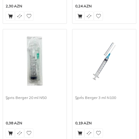
2,30
AZN
0,24
AZN
Şpris Berger 20 ml N50
Şpri̇s Berger 3 ml N100
0,38
AZN
0,19
AZN