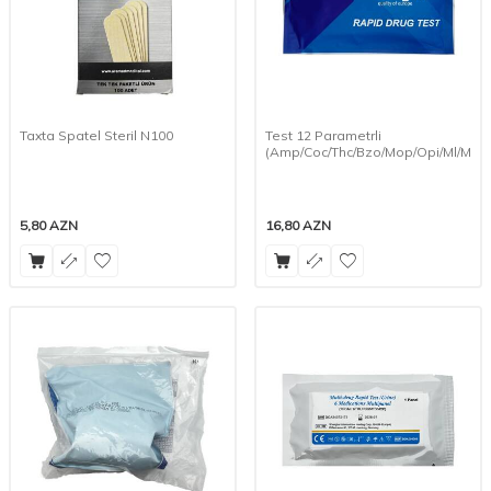
Taxta Spatel Steril N100
Test 12 Parametrli
(Amp/Coc/Thc/Bzo/Mop/Opi/Ml/Met
5,80
AZN
16,80
AZN