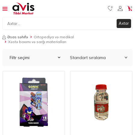
0
0
Axtar
Əsas səhifə
Ortopediya və medikal
Xəstə baxımı və sarğı materialları
Filtr seçimi