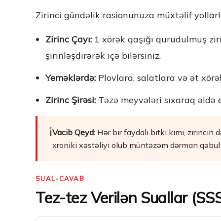
Zirinci gündəlik rasionunuza müxtəlif yollarl
Zirinc Çayı:
1 xörək qaşığı qurudulmuş zir
şirinləşdirərək içə bilərsiniz.
Yeməklərdə:
Plovlara, salatlara və ət xö
Zirinc Şirəsi:
Təzə meyvələri sıxaraq əldə edi
ℹ️
Vacib Qeyd:
Hər bir faydalı bitki kimi, zirincin
xroniki xəstəliyi olub müntəzəm dərman qəbul 
SUAL-CAVAB
Tez-tez Verilən Suallar (SS