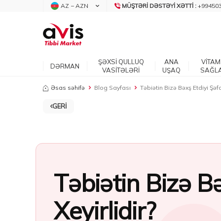
AZ − AZN
MÜŞTƏRI DƏSTƏYI XƏTTI :
+99450
ŞƏXSİ QULLUQ
ANA
VİTAM
DƏRMAN
VASİTƏLƏRİ
UŞAQ
SAĞL
Əsas səhifə
Blog Sayfası
Təbiətin Bizə Bəxş Etdiyi Şəfa
GERI
Təbiətin Bizə Bə
Xeyirlidir?