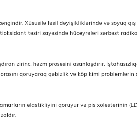
zəngindir. Xüsusilə fəsil dəyişikliklərində və soyuq qı
ksidant təsiri sayəsində hüceyrələri sərbəst radikall
dıran zirinc, həzm prosesini asanlaşdırır. İştahasızlı
lorasını qoruyaraq qəbizlik və köp kimi problemlərin
amarların elastikliyini qoruyur və pis xolesterinin (
zaldır.