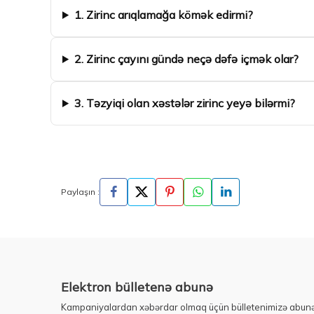
1. Zirinc arıqlamağa kömək edirmi?
2. Zirinc çayını gündə neçə dəfə içmək olar?
3. Təzyiqi olan xəstələr zirinc yeyə bilərmi?
Paylaşın :
Elektron bülletenə abunə
Kampaniyalardan xəbərdar olmaq üçün bülletenimizə abunə