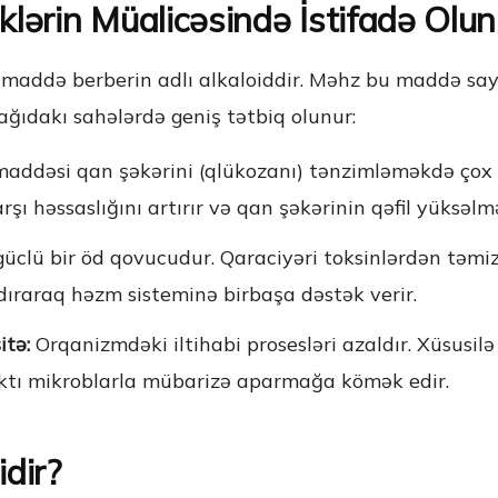
iklərin Müalicəsində İstifadə Olun
v maddə berberin adlı alkaloiddir. Məhz bu maddə sayə
ağıdakı sahələrdə geniş tətbiq olunur:
addəsi qan şəkərini (qlükozanı) tənzimləməkdə çox ef
rşı həssaslığını artırır və qan şəkərinin qəfil yüksəlmə
güclü bir öd qovucudur. Qaraciyəri toksinlərdən təmizl
dıraraq həzm sisteminə birbaşa dəstək verir.
itə:
Orqanizmdəki iltihabi prosesləri azaldır. Xüsusilə 
ktı mikroblarla mübarizə aparmağa kömək edir.
idir?