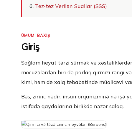
Tez-tez Verilən Suallar (SSS)
ÜMUMİ BAXIŞ
Giriş
Sağlam heyat tərzi sürmək və xəstəliklərdən
möcüzələrdən biri də parlaq qırmızı rəngi və
kimi, həm də xalq təbabətində müalicəvi vasi
Bəs, zirinc nədir, insan orqanizminə nə işə y
istifadə qaydalarına birlikdə nəzər salaq.