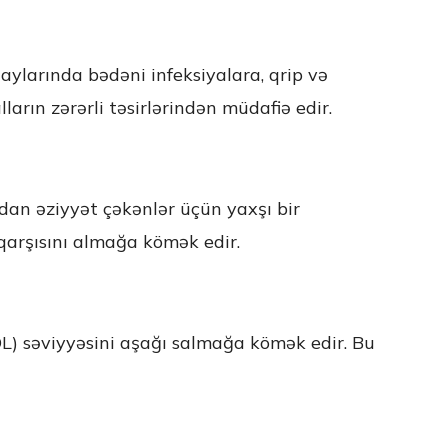
ş aylarında bədəni infeksiyalara, qrip və
arın zərərli təsirlərindən müdafiə edir.
qdan əziyyət çəkənlər üçün yaxşı bir
 qarşısını almağa kömək edir.
LDL) səviyyəsini aşağı salmağa kömək edir. Bu