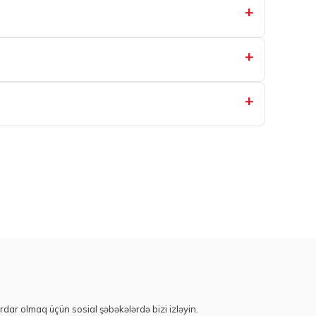
+
+
+
rdar olmaq üçün sosial şəbəkələrdə bizi izləyin.