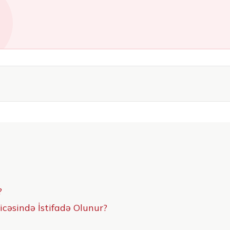
?
icəsində İstifadə Olunur?