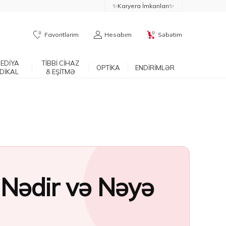
✨Karyera İmkanları✨
0
0
Favoritlərim
Hesabım
Səbətim
EDİYA
TİBBİ CİHAZ
OPTİKA
ENDİRİMLƏR
DİKAL
& EŞİTMƏ
c Nədir və Nəyə