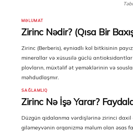
Təbi
MƏLUMAT
Zirinc Nədir? (Qısa Bir Baxı
Zirinc (Berberis), eyniadlı kol bitkisinin pa
minerallar və xüsusilə güclü antioksidantla
plovların, müxtəlif ət yeməklərinin və sousla
məhdudlaşmır.
SAĞLAMLIQ
Zirinc Nə İşə Yarar? Faydala
Düzgün qidalanma vərdişlərinə zirinci daxil
giləmeyvənin orqanizmə məlum olan əsas fay