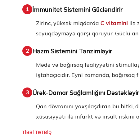
İmmunitet Sistemini Gücləndirir
1
Zirinc, yüksək miqdarda
C vitamini
ilə 
soyuqdəyməyə qarşı qoruyur. Güclü antio
Həzm Sistemini Tənzimləyir
2
Mədə və bağırsaq fəaliyyətini stimullaş
iştahaçıcıdır. Eyni zamanda, bağırsaq f
Ürək-Damar Sağlamlığını Dəstəkləyir
3
Qan dövranını yaxşılaşdıran bu bitki, d
xüsusiyyəti ilə infarkt və insult riskini a
TİBBİ TƏTBİQ