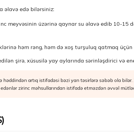
a əlavə edə bilərsiniz:
inc meyvəsinin üzərinə qaynar su əlavə edib 10-15 
rəklərinə həm rəng, həm də xoş turşuluq qatmaq üçün
lən şirə, xüsusilə yay aylarında sərinləşdirici və ener
 də həddindən artıq istifadəsi bəzi yan təsirlərə səbəb ola bilər
edənlər zirinc məhsullarından istifadə etməzdən əvvəl mütləq
S)