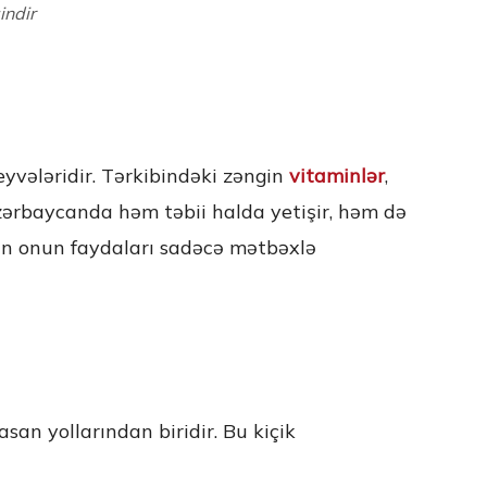
indir
meyvələridir. Tərkibindəki zəngin
vitaminlər
,
Azərbaycanda həm təbii halda yetişir, həm də
akin onun faydaları sadəcə mətbəxlə
an yollarından biridir. Bu kiçik