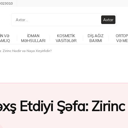
3023010
Axtar
İN VƏ
İDMAN
KOSMETİK
DİŞ AĞIZ
ORTOP
AMLIQ
MƏHSULLARI
VASİTƏLƏR
BAXIMI
VƏ ME
: Zirinc Nədir və Nəyə Xeyirlidir?
xş Etdiyi Şəfa: Zirin