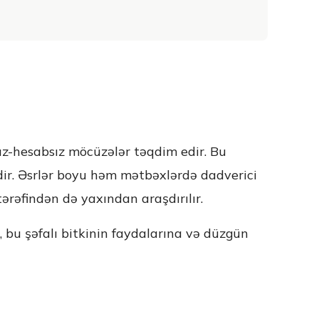
ız-hesabsız möcüzələr təqdim edir. Bu
idir. Əsrlər boyu həm mətbəxlərdə dadverici
ərəfindən də yaxından araşdırılır.
, bu şəfalı bitkinin faydalarına və düzgün