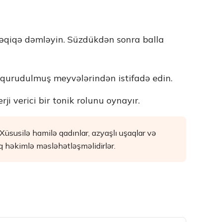
dəqiqə dəmləyin. Süzdükdən sonra balla
 qurudulmuş meyvələrindən istifadə edin.
ji verici bir tonik rolunu oynayır.
. Xüsusilə hamilə qadınlar, azyaşlı uşaqlar və
 həkimlə məsləhətləşməlidirlər.