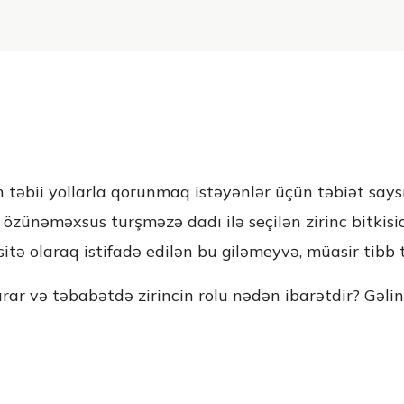
 təbii yollarla qorunmaq istəyənlər üçün təbiət says
 özünəməxsus turşməzə dadı ilə seçilən zirinc bitkis
tə olaraq istifadə edilən bu giləmeyvə, müasir tibb t
arar və təbabətdə zirincin rolu nədən ibarətdir? Gəlin