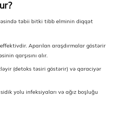
ur?
sində təbii bitki tibb elminin diqqət
fektivdir. Aparılan araşdırmalar göstərir
sinin qarşısını alır.
əyir (detoks təsiri göstərir) və qaraciyər
sidik yolu infeksiyaları və ağız boşluğu