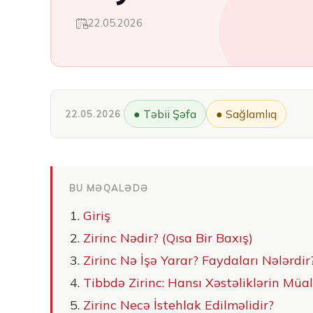
22.05.2026
● Təbii Şəfa
● Sağlamlıq
22.05.2026
BU MƏQALƏDƏ
Giriş
Zirinc Nədir? (Qısa Bir Baxış)
Zirinc Nə İşə Yarar? Faydaları Nələrdir
Tibbdə Zirinc: Hansı Xəstəliklərin Müal
Zirinc Necə İstehlak Edilməlidir?