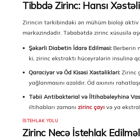
Tibbdə Zirinc: Hansı Xəstəl
Zirincin tərkibindəki ən mühüm bioloji akti
mərkəzindədir. Təbabətdə zirinc xüsusilə aş
Şəkərli Diabetin İdarə Edilməsi:
Berberin m
ki, zirinc ekstraktı hüceyrələrin insulinə qa
Qaraciyər və Öd Kisəsi Xəstəlikləri:
Zirinc 
yağlanmasını azaldır. Öd axınını rahatlaş
Təbii Antibakterial və İltihabəleyhinə Vas
iltihabları zamanı
zirinc çayı
və ya ekstra
İSTEHLAK YOLU
Zirinc Necə İstehlak Edilməl