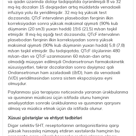
və qadın üzərində dolayı tədqiqatda öyrənilmişdi 8 və 32
mq-lıq dozaları 15 dəqiqədən artıq müddətdə venadaxili
infuziya yolu ilə yeridilmişdir. 32 mq-lıq yüksək test
dozasında, QTcF intervalının plasebodan fərqinin ilkin
korreksiyadan sonra yüksək maksimal qiyməti (90% kub
düymənin (20 sm3) yuxarı həddi) 19,6 (21,5) m/san təşkil
etmişdir. 8 mq-lıq aşağı test dozasında, QTcF intervalının
plasebodan fərqinin ilkin korreksiyadan sonra yüksək
maksimal qiyməti (90% kub düymənin yuxarı həddi) 5,8 (7,8)
m/san təşkil etmişdir. Bu tədqiqatda, QTcF ölçülərinin 480
m/san-dən və QTcF uzanmasının 60 m/san-dən artıq
olmadığı müəyyən edilmişdi Ondansetronun farmakokinetik
xüsusiyyətləri, təkrar dozalardan sonra dəyişməz qalı
Ondansetronun həm əzələdaxili (Ə/D), həm də venadaxili
(V/D) yeridilməsindən sonra sistem ekspozisiyası eyni
olmuşdur.
Paylanması şüa terapiyası nəticəsində yaranan ürəkbulanma
və qusmanın müalicəsi üçün istifadə olunu həmçinin
əməliyyatdan sonrakı ürəkbulanma və qusmanın qarşısını
almaq və müalicə etmək üçün də istifadə olunur.
Xüsusi göstərişlər və ehtiyat tədbirləri
Digər selektiv 5HT, reseptorlarının antagonistlərinə qarşı
yüksək həssaslıq nümayiş etdirən xəstələrdə həmçinin bu