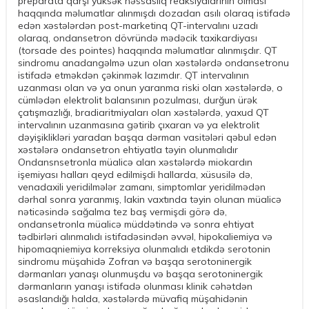
preparata qarşı yüksək həssaslıq reaksiyalarının olması
haqqında məlumatlar alınmışdı dozadan asılı olaraq istifadə
edən xəstələrdən post-marketinq QT-intervalını uzadı
olaraq, ondansetron dövründə mədəcik taxikardiyası
(torsade des pointes) haqqında məlumatlar alınmışdır. QT
sindromu anadangəlmə uzun olan xəstələrdə ondansetronu
istifadə etməkdən çəkinmək lazımdır. QT intervalının
uzanması olan və ya onun yaranma riski olan xəstələrdə, o
cümlədən elektrolit balansının pozulması, durğun ürək
çatışmazlığı, bradiaritmiyaları olan xəstələrdə, yaxud QT
intervalının uzanmasına gətirib çıxaran və ya elektrolit
dəyişiklikləri yaradan başqa dərman vasitələri qəbul edən
xəstələrə ondansetron ehtiyatla təyin olunmalıdır
Ondansnsetronla müalicə alan xəstələrdə miokardın
işemiyası halları qeyd edilmişdi hallarda, xüsusilə də,
venadaxili yeridilmələr zamanı, simptomlar yeridilmədən
dərhal sonra yaranmış, lakin vaxtında təyin olunan müalicə
nəticəsində sağalma tez baş vermişdi görə də,
ondansetronla müalicə müddətində və sonra ehtiyat
tədbirləri alınmalıdı istifadəsindən əvvəl, hipokaliemiya və
hipomaqniemiya korreksiya olunmalıdı etdikdə serotonin
sindromu müşahidə Zofran və başqa serotoninergik
dərmanları yanaşı olunmuşdu və başqa serotoninergik
dərmanların yanaşı istifadə olunması klinik cəhətdən
əsaslandığı halda, xəstələrdə müvafiq müşahidənin