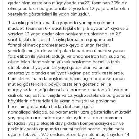
qədər olan xəstələrlə müqayisədə (n=22) təxminən 30% az
olmuşdur, lakin bu göstəricilər 3 yaşdan 12 yaşa qədər olan
xəstələrin göstəriciləri ilə yaxın olmuşdur.
1-4 aylıq pediatrik xəstə qrupunda yarımparçalanma
müddəti təxminən 6.7 saat təşkil etmiş, 5 aydan 24 aya və 3
yaşdan 12 yaşa qədər olan pasiyent qruplarında ise 2.9
saat təşkil etmişdir. 1-4 aylıq körpələrin qrupuna aid
farmakokinetik parametrlərdə qeyd olunan fərqlər,
yenidoğulmuşlarda və körpələrdə bədənin ümumi suyunun
faiz etibarı ilə yüksək olduğu və ondansetron kimi suda hall
oluna bilən dərmanların yüksək paylanma həcmi ilə izah
etmək olar. 3 yaşdan 12 yaşa qədər olan və ümumi
anesteziya altında əməliyyat keçirən pediatrik xəstələrdə,
həm klirens, həm də paylanma həcmi üçün ondansetronun
mütləq göstəriciləri, böyük xəstələrin göstəriciləri ilə
müqayisədə, aşağı olmuşdu iki parametr, bədən kütləsindən
asılı olaraq, xətti artmışdır və 12 yaşlı xəstələrdə bu göstərici
böyüklərin göstəriciləri ilə yaxın olmuşdu ve paylanma
həcminin göstəriciləri bədən kütləsinə görə
normallaşdırıldıqda, bu parametrlər üzrə göstəricilər, müxtəlif
yaş qrupları arasında oxşar olmuşdu asılı dozalanmanın
istifadəsi, yaşla əlaqəli dəyişiklikləri kompensasiya edir və
pediatrik xəstə qrupunda ümumi təsirin normallaşdırılması
üçün effektivdir. V/D ondansetron təyin olunmuş 1 aydan 44