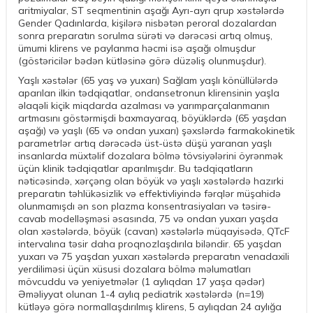
aritmiyalar, ST seqmentinin aşağı Ayrı-ayrı qrup xəstələrdə
Gender Qadınlarda, kişilərə nisbətən peroral dozalardan
sonra preparatın sorulma sürəti və dərəcəsi artıq olmuş,
ümumi klirens ve paylanma həcmi isə aşağı olmuşdur
(göstəricilər bədən kütləsinə görə düzəliş olunmuşdur).
Yaşlı xəstələr (65 yaş və yuxarı) Sağlam yaşlı könüllülərdə
aparılan ilkin tədqiqatlar, ondansetronun klirensinin yaşla
əlaqəli kiçik miqdarda azalması və yarımparçalanmanın
artmasını göstərmişdi baxmayaraq, böyüklərdə (65 yaşdan
aşağı) və yaşlı (65 və ondan yuxarı) şəxslərdə farmakokinetik
parametrlər artıq dərəcədə üst-üstə düşü yaranan yaşlı
insanlarda müxtəlif dozalara bölmə tövsiyələrini öyrənmək
üçün klinik tədqiqatlar aparılmışdır. Bu tədqiqatların
nəticəsində, xərçəng olan böyük və yaşlı xəstələrdə hazırki
preparatın təhlükəsizlik və effektivliyində fərqlər müşahidə
olunmamışdı ən son plazma konsentrasiyaları və təsirǝ-
cavab modelləşməsi əsasında, 75 və ondan yuxarı yaşda
olan xəstələrdə, böyük (cavan) xəstələrlə müqayisədə, QTcF
intervalına təsir daha proqnozlaşdırıla biləndir. 65 yaşdan
yuxarı və 75 yaşdan yuxarı xəstələrdə preparatın venadaxili
yerdiliməsi üçün xüsusi dozalara bölmə məlumatları
mövcuddu və yeniyetmələr (1 aylıqdan 17 yaşa qədər)
Əməliyyat olunan 1-4 aylıq pediatrik xəstələrdə (n=19)
kütləyə görə normallaşdırılmış klirens, 5 aylıqdan 24 aylığa