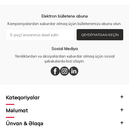
Elektron bülletenə abunə
Kampaniyalardan xəbərdar olmaq üçün bülletenimizə abunə olun.
QEYDIYYATDAN KEÇIN
Sosial Mediya
Yeniliklərdən və aksiyalardan xəbərdar olmaq üçün sosial
şəbəkələrdə bizi izləyin.
Kateqoriyalar
Məlumat
Ünvan & Əlaqə