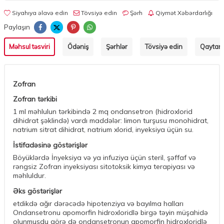
Siyahıya əlavə edin
Tövsiyə edin
Şərh
Qiymət Xəbərdarlığı
Paylaşın
Məhsul təsviri
Ödəniş
Şərhlər
Tövsiyə edin
Qaytarm
Zofran
Zofran tərkibi
1 ml məhlulun tərkibində 2 mq ondansetron (hidroxlorid
dihidrat şəklində) vardı maddələr: limon turşusu monohidrat,
natrium sitrat dihidrat, natrium xlorid, inyeksiya üçün su.
İstifadəsinə göstərişlər
Böyüklərdə İnyeksiya və ya infuziya üçün steril, şəffaf və
rəngsiz Zofran inyeksiyası sitotoksik kimya terapiyası və
məhluldur.
Əks göstərişlər
etdikdə ağır dərəcədə hipotenziya və bayılma halları
Ondansetronu apomorfin hidroxloridlə birgə təyin müşahidə
olunmuşdu görə də ondansetronun apomorfin hidroxloridlə