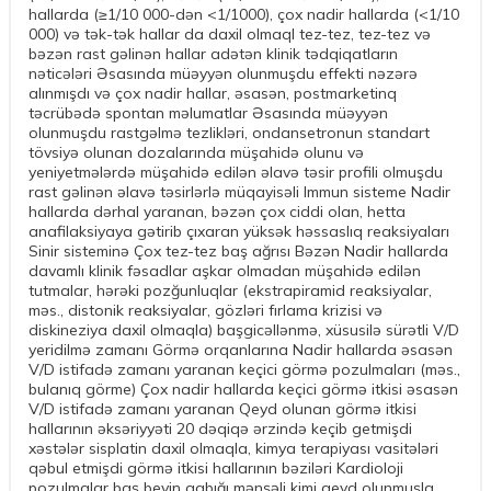
hallarda (≥1/10 000-dən <1/1000), çox nadir hallarda (<1/10
000) və tək-tək hallar da daxil olmaql tez-tez, tez-tez və
bəzən rast gəlinən hallar adətən klinik tədqiqatların
nəticələri Əsasında müəyyən olunmuşdu effekti nəzərə
alınmışdı və çox nadir hallar, əsasən, postmarketinq
təcrübədə spontan məlumatlar Əsasında müəyyən
olunmuşdu rastgəlmə tezlikləri, ondansetronun standart
tövsiyə olunan dozalarında müşahidə olunu və
yeniyetmələrdə müşahidə edilən əlavə təsir profili olmuşdu
rast gəlinən əlavə təsirlərlə müqayisəli Immun sisteme Nadir
hallarda dərhal yaranan, bəzən çox ciddi olan, hetta
anafilaksiyaya gətirib çıxaran yüksək həssaslıq reaksiyaları
Sinir sisteminə Çox tez-tez baş ağrısı Bəzən Nadir hallarda
davamlı klinik fəsadlar aşkar olmadan müşahidə edilən
tutmalar, hərəki pozğunluqlar (ekstrapiramid reaksiyalar,
məs., distonik reaksiyalar, gözləri fırlama krizisi və
diskineziya daxil olmaqla) başgicəllənmə, xüsusilə sürətli V/D
yeridilmə zamanı Görmə orqanlarına Nadir hallarda əsasən
V/D istifadə zamanı yaranan keçici görmə pozulmaları (məs.,
bulanıq görme) Çox nadir hallarda keçici görmə itkisi əsasən
V/D istifadə zamanı yaranan Qeyd olunan görmə itkisi
hallarının əksəriyyəti 20 dəqiqə ərzində keçib getmişdi
xəstələr sisplatin daxil olmaqla, kimya terapiyası vasitələri
qəbul etmişdi görmə itkisi hallarının bəziləri Kardioloji
pozulmalar baş beyin qabığı mənşəli kimi qeyd olunmuşla