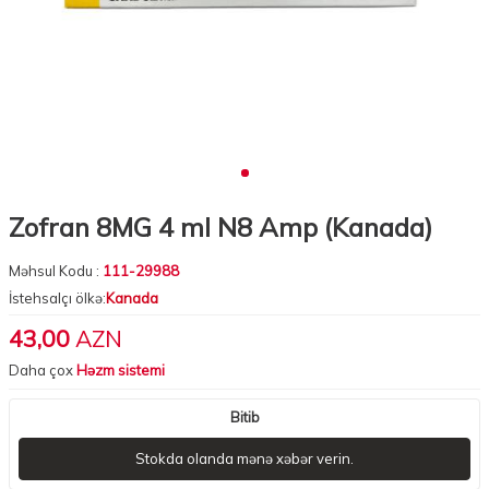
Zofran 8MG 4 ml N8 Amp (Kanada)
Məhsul Kodu :
111-29988
İstehsalçı ölkə:
Kanada
43,00
AZN
Daha çox
Həzm sistemi
Bitib
Stokda olanda mənə xəbər verin.