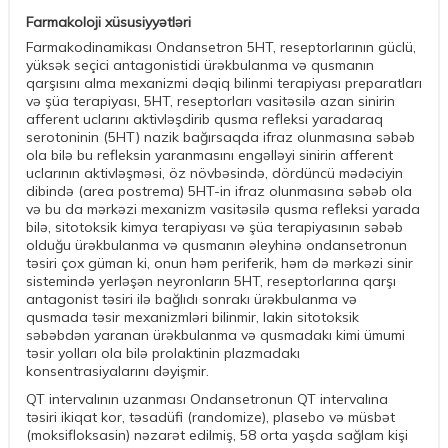
Farmakoloji xüsusiyyətləri
Farmakodinamikası Ondansetron 5HT, reseptorlarının güclü,
yüksək seçici antagonistidi ürəkbulanma və qusmanın
qarşısını alma mexanizmi dəqiq bilinmi terapiyası preparatları
və şüa terapiyası, 5HT, reseptorları vasitəsilə azan sinirin
afferent uclarını aktivləşdirib qusma refleksi yaradaraq
serotoninin (5HT) nazik bağırsaqda ifraz olunmasına səbəb
ola bilə bu refleksin yaranmasını engəlləyi sinirin afferent
uclarının aktivləşməsi, öz növbəsində, dördüncü mədəciyin
dibində (area postrema) 5HT-in ifraz olunmasına səbəb ola
və bu da mərkəzi mexanizm vasitəsilə qusma refleksi yarada
bilə, sitotoksik kimya terapiyası və şüa terapiyasının səbəb
olduğu ürəkbulanma və qusmanın əleyhinə ondansetronun
təsiri çox güman ki, onun həm periferik, həm də mərkəzi sinir
sistemində yerləşən neyronların 5HT, reseptorlarına qarşı
antagonist təsiri ilə bağlıdı sonrakı ürəkbulanma və
qusmada təsir mexanizmləri bilinmir, lakin sitotoksik
səbəbdən yaranan ürəkbulanma və qusmadakı kimi ümumi
təsir yolları ola bilə prolaktinin plazmadakı
konsentrasiyalarını dəyişmir.
QT intervalının uzanması Ondansetronun QT intervalına
təsiri ikiqat kor, təsadüfi (randomize), plasebo və müsbət
(moksifloksasin) nəzarət edilmiş, 58 orta yaşda sağlam kişi