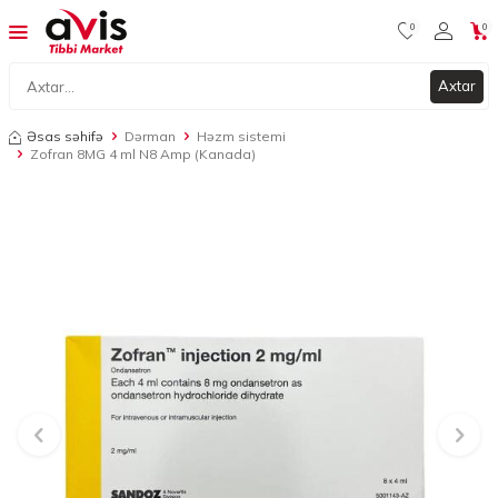
0
0
Axtar
Əsas səhifə
Dərman
Həzm sistemi
Zofran 8MG 4 ml N8 Amp (Kanada)