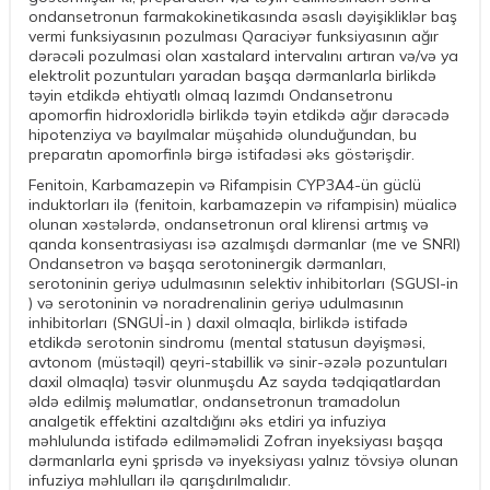
ondansetronun farmakokinetikasında əsaslı dəyişikliklər baş
vermi funksiyasının pozulması Qaraciyər funksiyasının ağır
dərəcəli pozulmasi olan xastalard intervalını artıran və/və ya
elektrolit pozuntuları yaradan başqa dərmanlarla birlikdə
təyin etdikdə ehtiyatlı olmaq lazımdı Ondansetronu
apomorfin hidroxloridlə birlikdə təyin etdikdə ağır dərəcədə
hipotenziya və bayılmalar müşahidə olunduğundan, bu
preparatın apomorfinlə birgə istifadəsi əks göstərişdir.
Fenitoin, Karbamazepin və Rifampisin CYP3A4-ün güclü
induktorları ilə (fenitoin, karbamazepin və rifampisin) müalicə
olunan xəstələrdə, ondansetronun oral klirensi artmış və
qanda konsentrasiyası isə azalmışdı dərmanlar (me ve SNRI)
Ondansetron və başqa serotoninergik dərmanları,
serotoninin geriyə udulmasının selektiv inhibitorları (SGUSI-in
) və serotoninin və noradrenalinin geriyə udulmasının
inhibitorları (SNGUİ-in ) daxil olmaqla, birlikdə istifadə
etdikdə serotonin sindromu (mental statusun dəyişməsi,
avtonom (müstəqil) qeyri-stabillik və sinir-əzələ pozuntuları
daxil olmaqla) təsvir olunmuşdu Az sayda tədqiqatlardan
əldə edilmiş məlumatlar, ondansetronun tramadolun
analgetik effektini azaltdığını əks etdiri ya infuziya
məhlulunda istifadə edilməməlidi Zofran inyeksiyası başqa
dərmanlarla eyni şprisdə və inyeksiyası yalnız tövsiyə olunan
infuziya məhlulları ilə qarışdırılmalıdır.