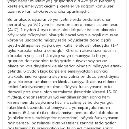
yaşa qədər müxtəlif yaş qruplarına aid 428 şəxs (xərçəng
xəstələri, əməliyyat keçirmiş xəstələr və sağlam könüllülər)
üzərində farmakokinetik analiz aparılmışdır.
Bu analizdə, uşaqlar və yeniyetmələrdə ondansetronun
peroral və ya V/D yeridilməsindən sonra ümumi sistem tesiri
(AUC), 1 aydan 4 aya qədər olan körpələr istisna olmaqla,
böyüklərlə müqayisəli olmuşdu həcmi yaşla əlaqəli olmuş və
körpə və uşaqlarla müqayisədə böyüklərdə daha aşağı
qeyd edilmişdi isə yaşla deyil, kütlə ilə əlaqəli olmuşdur (1-4
aylıq körpələr istisna olmaqla). Klirensin əlavə azalmasının
körpələrin yaşı ilə (1-4 aylıq) və ya ümumiyyətlə bu yaş
qrupuna dair aparılan tədqiqatda subyekt sayının az
olmasına xas dəyişkənliklə əlaqədar olmasını müəyyən etmək
çətindir. 6 aydan kiçik körpələrə əməliyyatdan sonrakı
ürəkbulanma və qusma əleyhinə yalnız bir doza yeridildiyinə
görə, klirensin azalmasının klinik əhəmiyyətli olması ehtimal
edilmi funksiyasının pozulması Böyrək funksiyasının orta
dərəcəli pozulması olan xəstələrdə (kreatinin klirensi 15-60
ml/dǝq), ondansetronun v/d yeridilməsindən sonra həm
klirens həm də paylanma həcmi azalmış və bu da yüngül,
lakin klinik baxımdan əhəmiyyətsiz yarımparçalanmanın
artması (5,4 saat) ilə nəticələnmişdi hemodializ tələb olunan
(dializlər arası tədqiqatlar apararkən), böyrək funksiyasının
ağır dərəcəli pozulması olan xəstələr üzərində tədqiqatlar
göstərmişdir ki, preparation v/d təyin edilməsindən sonra