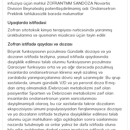
infuziya üçün məhlul ZOFRANTMM SANDOZA Novartis
Division Beynəlxalq patentləşdirilməmiş adı: Ondansetron
Preklinik təhlükəsizlik barədə məlumatlar
Uşaqlarda istifadəsi
Zofran sitotoksik kimya terapiyası nəticəsində yaranmış
ürəkbulanma və qusmanın müalicəsi üçün təyin edilir.
Zofran istifadə qaydası və dozası
Böyrək funksiyasının pozulması Gündəlik dozaya və ya
dozanın istifadə tezliyinə, yaxud istifadə qaydasında
dəyişiklik edilməsi tələb olunmu funksiyasının pozulması
Qaraciyer funksiyası orta və ya ağır dərəcədə pozulmuş
insanlarda ondansetronun klirensi xeyli azalmış və
zərdabda yarımparçalanma dövrü xeyli uzanmışdır. Bu qrup
xəstələrdə, ümumi gündəlik V/D və ya peroral doza 8 mq-
dan artıq olmamalıdı /Debrizoxin metabolizmi zəif olan
pasiyentlər Spartein və Debrizoxin metabolizmi zəif olan
insanlarda ondansetronun yarım xaricolunması
dəyişilməmişdi olaraq, bu cür xəstələrdə təkrar dozaların
ekspozisiyası ümumi populyasiyadan fərqlənməyəcə dozaya
və ya dozaların istifadə tezliyinə dəyişikliklər edilməsi tələb
olunmu üçün məhlulların ağzı açıldıqdan sonra saxlanması
nəzərdə tutulmayıb və onlar yalnız bir dəfə istifadə oluna
bilə ağzı açıldıqdan dərhal sonra inyeksiya edilərək və ya