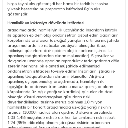
birgə təyini əks göstərişdi hər hansı bir tərkib hissəsinə
yüksək həssaslıq bu preparatın istifadəsi üçün əks
göstərişdir.
Hamiləlik və laktasiya dövründə istifadəsi
araşdırmalarda, hamiləliyin ilk üçaylığında İnsanların iştirakı
ilə aparılan epidemioloji ondansetron qəbul edən qadınların
körpələrində orofasial (üz-ağız) yarıqların artması müşahidə
araşdırmalarda isə nəticələr ziddiyətli olmuşdur (bax,
edilmişdi qüsurlara dair epidemioloji insanların iştirakı ilə
aparılmış tədqiqatlardan alınan məlumatlar). Siçovullar və
dovşanlar üzərində aparılan reproduktiv tədqiqatlarda dölə
zərərin hər hansı bir əlaməti müşahidə edilməmişdi
ondansetron istifadəsi tövsiyə edilmir İnsanların iştirakı ilə
aparılmış tədqiqatlardan alınan məlumatlar ABŞ-da
aparılmış üç epidemioloji araşdırmada, hamiləliyin ilk
üçaylığında ondansentron təsirinə məruz qalmış anaların
körpələrində üz-ağız yarığı ve kardioloji qüsurlar da daxil
olmaqla xüsusi anadangəlmə qüsurların riski
dəyərləndirilmişdi təsirinə məruz qalınmış 1,8 milyon
hamiləliklə bir kohort araşdırmada üz-ağız yarığı riskinin
artması (10000 müalicə alan qadına 3 əlavə intervalında
1,03-1,48) müşahidə edilsə də, hal; tənzimlənən risk nisbəti,
1,24 (95% etibarlılıq olmamışdı qüsur riskinin artmasının
aşkar əlamətləri Ayrıca dərc olunmuş və venadaxili