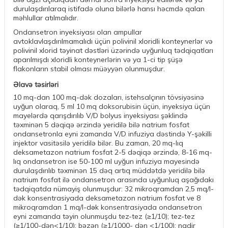
durulaşdırılaraq istifadə oluna bilərlə hansı həcmdə qalan
məhlullar atılmalıdır.
Ondansetron inyeksiyası olan ampullar
avtoklavlaşdırılmamalıdı üçün polivinil xloridli konteynerlər və
polivinil xlorid təyinat dəstləri üzərində uyğunluq tədqiqatları
aparılmışdı xloridli konteynerlərin və ya 1-ci tip şüşə
flakonların stabil olması müəyyən olunmuşdur.
Əlavə təsirləri
10 mq-dan 100 mq-dək dozaları, istehsalçının tövsiyəsinə
uyğun olaraq, 5 ml 10 mq doksorubisin üçün, inyeksiya üçün
mayelərdə qarışdırılıb V/D bolyus inyeksiyası şəklində
təxminən 5 dəqiqə ərzində yeridilə bilə natrium fosfat
ondansetronla eyni zamanda V/D infuziya dəstində Y-şəkilli
injektor vasitəsilə yeridilə bilər. Bu zaman, 20 mq-lıq
deksametazon natrium fosfat 2-5 dəqiqə ərzində, 8-16 mq-
lıq ondansetron ise 50-100 ml uyğun infuziya mayesində
durulaşdırılıb təxminən 15 dəq artıq müddətdə yeridilə bilə
natrium fosfat ilə ondansetron arasında uyğunluq aşağıdakı
tədqiqatda nümayiş olunmuşdur: 32 mikroqramdan 2,5 mq/l-
dək konsentrasiyada deksametazon natrium fosfat ve 8
mikroqramdan 1 mq/l-dǝk konsentrasiyada ondansetron
eyni zamanda təyin olunmuşdu tez-tez (≥1/10); tez-tez
(≥1/100-dən<1/10); bəzən (≥1/1000- dən <1/100); nadir