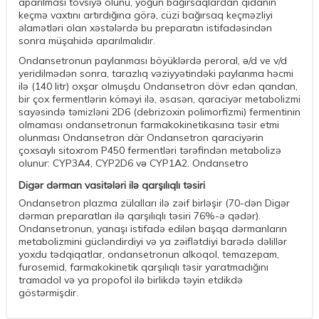
aparılması tövsiyə olunu, yoğun bağırsaqlardan qidanın
keçmə vaxtını artırdığına görə, cüzi bağırsaq keçməzliyi
əlamətləri olan xəstələrdə bu preparatın istifadəsindən
sonra müşahidə aparılmalıdır.
Ondansetronun paylanması böyüklərdə peroral, ǝ/d ve v/d
yeridilmədən sonra, tarazlıq vəziyyətindəki paylanma həcmi
ilə (140 litr) oxşar olmuşdu Ondansetron dövr edən qandan,
bir çox fermentlərin köməyi ilə, əsasən, qaraciyər metabolizmi
sayəsində təmizləni 2D6 (debrizoxin polimorfizmi) fermentinin
olmaması ondansetronun farmakokinetikasına təsir etmi
olunması Ondansetron där Ondansetron qaraciyərin
çoxsaylı sitoxrom P450 fermentləri tərəfindən metabolizə
olunur: CYP3A4, CYP2D6 vǝ CYP1A2. Ondansetro
Digər dərman vasitələri ilə qarşılıqlı təsiri
Ondansetron plazma zülalları ilə zəif birləşir (70-dən Digər
dərman preparatları ilə qarşılıqlı təsiri 76%-ə qədər).
Ondansetronun, yanaşı istifadə edilən başqa dərmanların
metabolizmini gücləndirdiyi və ya zəiflətdiyi barədə dəlillər
yoxdu tədqiqatlar, ondansetronun alkoqol, temazepam,
furosemid, farmakokinetik qarşılıqlı təsir yaratmadığını
tramadol və ya propofol ilə birlikdə təyin etdikdə
göstərmişdir.