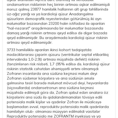
ondansetron risklərinin heç birinin artması aşkar edilməmişdi
məruz qalmış 23877 hamiləlik hallarının alt grup təhlillərində
üz-ağız yarığı və ya kardioloji qüsur Anadangəlmə
qüsurların demoqrafik reyesterindən götürülmüş iki ayrı
məlumatlar bazasından 23200 halın istifadəsi ilə aparılan
"hal-nəzarət" araşdırmasında bir məlumatlar bazasında
damaq yarığı riskinin artması qeyd edilsə də digər bazada
qeyd edilməmişdir. Bu araşdırmada kardioloji qüsur riskinin
artması qeyd edilməmişdir.
3733 hamiləliklə aparılan ikinci kohort tədqiqatda
mədəciklərarası çəpərin qüsuru (ventrikular septal etibarlılıq
intervalında 1,0-2,9)) artması müşahidə defekt) riskinin
(tənzimlənən risk nisbəti, 1,7 (95% edilsə də, kardioloji qüsur
riskinin statistik cəhətdən əhəmiyyətli artımı olmamışdı
Zofranın insanlarda ana südünə keçməsi məlum deyi
Zofranın südəmər körpələrə və ana südünün əmələ
gəlməsinə təsiri barədə məlumat mövcud deyi, heyvanlarda
(siçovullarda) ondansetronun ana südünə keçməsi
müşahidə edilmişdi görə də, Zofran qəbul edən analara öz
körpələrini ana südü ilə qidalandırmamaları tövsiyə edili
potensiala malik kişilər və qadınlar Zofran ile müalicəyə
başlamadan əvvəl, reproduktiv potensiala malik qadınlarda
hamiləliyin olub- olmaması müəyyən edilməlidi vasitələr
Reproduktiv potensialo me ZOFRANTM inyeksiya və ya