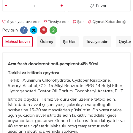
Favorit
Siyahıya əlavə edin
Tövsiyə edin
Şərh
Qiymət Xəbərdarlığı
Paylaşın
Məhsul təsviri
Ödəniş
Şərhlər
Tövsiyə edin
Qaytarm
Acm fresh deodorant anti-perspirant 48h 50ml
Tərkibi və istifadə qaydası
Tərkibi: Aluminum Chlorohydrate, Cyclopentasiloxane,
Stearyl Alcohol, C12-15 Alkyl Benzoate, PPG-14 Butyl Ether,
Hydrogenated Castor Oil, Parfum, Tocopheryl Acetate, BHT.
İstifadə qaydası: Təmiz və quru dəri üzərinə tətbiq edin.
İstifadədən əvvəl şüşəni yaxşı çalxalayın və qoltugaltı
nahiyəsinə 15-20 sm məsafədən püskürtün. Ən yaxşı nəticə
üçün yuxudan əvvəl istifadə edin ki, aktiv maddələr gecə
boyunca təsir göstərsin. Gündə bir dəfə istifadə kifayətdir və
48 saat təsir göstərir. Məhsulu otaq temperaturunda,
uşaqların əlçatmaz yerində saxlayın.