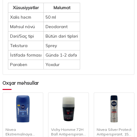
Xüsusiyyətlər
Məlumat
Xalis həcm
50 ml
Məhsul növü
Deodorant
Dəri/Saç tipi
Bütün dəri tipləri
Tekstura
Sprey
İstifadə forması
Gündə 1-2 dəfə
Paraben
Yoxdur
Oxşar məhsullar
Nivea
Vichy Homme 72H
Nivea Silver Protect
Ekstremalnaya
Ball Antiperspirant
Antiperspirant, 150