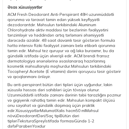
Əsas xüsusiyyətlər
ACM Fresh Deodorant Anti-Perspirant 48H uzunmüddətli
qorunma və təravət təmin edən yüksek keyfiyyətli
dezodorantdır. Məhsulun tərkibindəki Aluminum
Chlorohydrate aktiv maddəsi tər bezlərinin fəaliyyətini
tənzimləyir və həddindən artıq tərləməni əhəmiyyətli
dərəcədə azaldır. 48 saat davamlı təsir göstərən formula
hətta intensiv fiziki fəaliyyət zamanı belə etibarlı qorunma
təmin edir. Məhsul tez quruyur və ağ ləkə buraxmır, bu da
gündəlik istifadə üçün əlverişli edir. ACM brendi fransız
dərmatologiya ənənələrinə əsaslanaraq hazırlanmış
kosmetik məhsullarıyla məşhurdur.Məhsulun tərkibindəki
Tocopheryl Acetate (E vitamini) dərini qoruyucu təsir göstərir
və qıcıqlanmanı önləyir.
Bu anti-perspirant bütün dəri tipləri üçün uyğundur, lakin
xüsusilə həssas dəri sahibləri üçün tövsiyə olunur.
Uzunmüddətli istifadə zamanı dərinin təbii tarazlığını pozmur
və gigiyenik rahatlıq təmin edir. Məhsulun kompakt ölçüsü
onu səyahət və gündəlik daşımaq üçün praktik
edir.XüsusiyyətlərMəlumatXalis həcm50 mlMəhsul
növüDeodorantDəri/Saç tipiBütün dəri
tipləriTeksturaSpreyİstifadə formasıGündə 1-2
dəfəParabenYoxdur