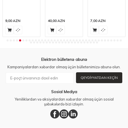
Svejest Stik
Dezodorant, 50 ml
ml
Antiperspirant, 40
ml
9,00
AZN
40,00
AZN
7,00
AZN
Elektron bülletenə abunə
Kampaniyalardan xəbərdar olmaq üçün bülletenimizə abunə olun.
QEYDIYYATDAN KEÇIN
Sosial Mediya
Yeniliklərdən və aksiyalardan xəbərdar olmaq üçün sosial
şəbəkələrdə bizi izləyin.