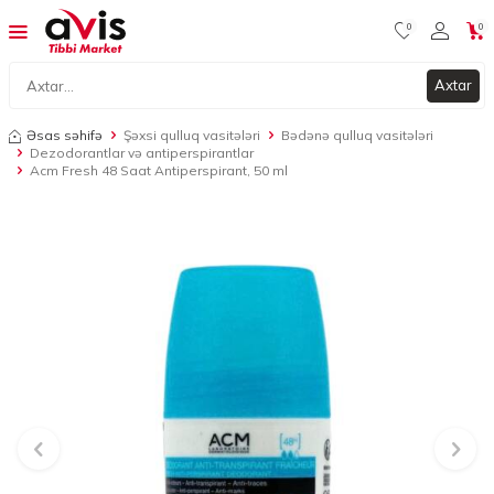
0
0
Axtar
Əsas səhifə
Şəxsi qulluq vasitələri
Bədənə qulluq vasitələri
Dezodorantlar və antiperspirantlar
Acm Fresh 48 Saat Antiperspirant, 50 ml