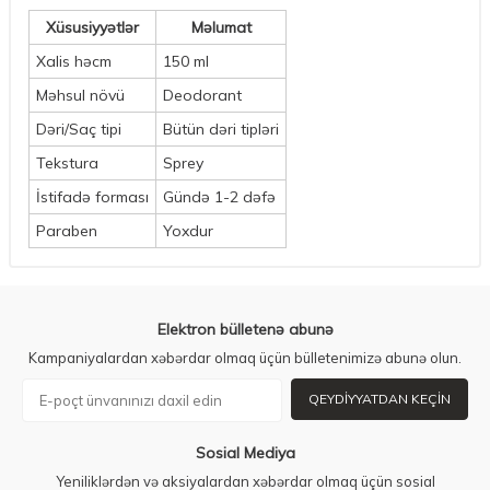
Xüsusiyyətlər
Məlumat
Xalis həcm
150 ml
Məhsul növü
Deodorant
Dəri/Saç tipi
Bütün dəri tipləri
Tekstura
Sprey
İstifadə forması
Gündə 1-2 dəfə
Paraben
Yoxdur
Elektron bülletenə abunə
Kampaniyalardan xəbərdar olmaq üçün bülletenimizə abunə olun.
QEYDIYYATDAN KEÇIN
Sosial Mediya
Yeniliklərdən və aksiyalardan xəbərdar olmaq üçün sosial