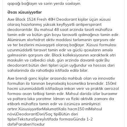
qapağı bağlayın və sərin yerdə saxlayın.
Əsas xüsusiyyətlər
Axe Black 1524 Fresh 48H Deodorant kişilər üçün xüsusi
olaraq hazırlanmış yüksək keyfiyyətli antiperspirant
deodorantdır. Bu məhsul 48 saat ərzində təsirli mühafizə
təmin edir və bütün gün boyu təravətli qalmağınızı təmin edir.
Alüminium xlorhidrat aktiv maddəsi tərləmənin qarşısını alır
və ter bezlərini müvəqqəti olaraq bağlayır. Xüsusi formulası
uzunmüddətli təravət təmin edir və güclü qoxuların əmələ
gəlməsinin qarşısını alır. Black kolleksiyasının xarakterik ətri
maskulin və cəlbedici olub, gün ərzində davamlı qalır.Bu
deodorant bütün deri tipləri üçün uyğundur və həssas dəri
sahələrində də rahatlıqla istifadə edilə bilər.
Axe brendi gənc kişilər arasında məhbub olan və innovativ
formulları ilə tanınan beynəlxalq kosmetika brendidir. 150ml
həcmi uzunmüddətli istifadəyə imkan verir və praktik aerozol
forması asan tətbiqi təmin edir. Məhsul dəridə izlər buraxmır
və paltara ləkə yaratmır. Idman və fiziki aktivlik zamanı da
etibarlı mühafizə təmin edir və özünüzə əminliyinizi
artırır.XüsusiyyətlərMəlumatXalis həcm150 mlMəhsul
növüDeodorantDəri/Saç tipiBütün dəri
tipləriTeksturaSpreyİstifadə formasıGündə 1-2
dəfəParabenYoxdur