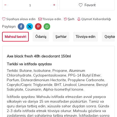
Favorit
Siyahıya əlavə edin
Tövsiyə edin
Şərh
Qiymət Xəbərdarlığı
Paylaşın
Məhsul təsviri
Ödəniş
Şərhlər
Tövsiyə edin
Qaytarm
Axe black fresh 48h deodorant 150ml
Tərkibi və istifadə qaydası
Terkibi: Butane, Isobutane, Propane, Aluminum
Chlorohydrate, Cyclopentasiloxane, PPG-14 Butyl Ether,
Parfum, Disteardimonium Hectorite, Propylene Carbonate,
Caprylic/Capric Triglyceride, BHT, Linalool, Limonene, Benzyl
Salicylate, Coumarin, Alpha-Isomethyl Ionone.
İstifadə qaydası: Məhsulu istifadə etməzdən əvvəl yaxşıca
silkələyin və dəriyə 15 sm məsafədən püskürtün. Təmiz və
quru dəriyə tətbiq edin, xüsusilə səhər duşdan sonra. Gündə
2-3 dəfə istifadə etmək tövsiyə olunur. Məhsulu gözlərə və
zədələnmiş dəri sahələrinə tətbiq etməyin. İstifadədən sonra