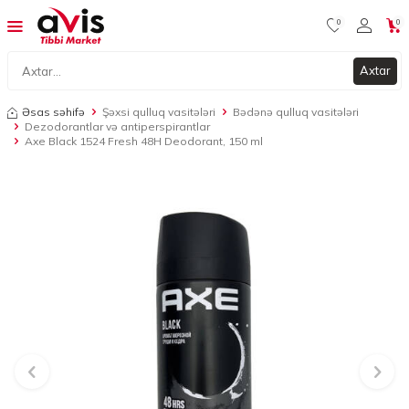
0
0
Axtar
Əsas səhifə
Şəxsi qulluq vasitələri
Bədənə qulluq vasitələri
Dezodorantlar və antiperspirantlar
Axe Black 1524 Fresh 48H Deodorant, 150 ml