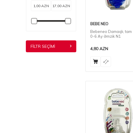
BEBE NEO
Bebeneo Damaqlı, tam 
0-6 Ay Əmzik N1
FILTR SEÇIMI
4,80
AZN