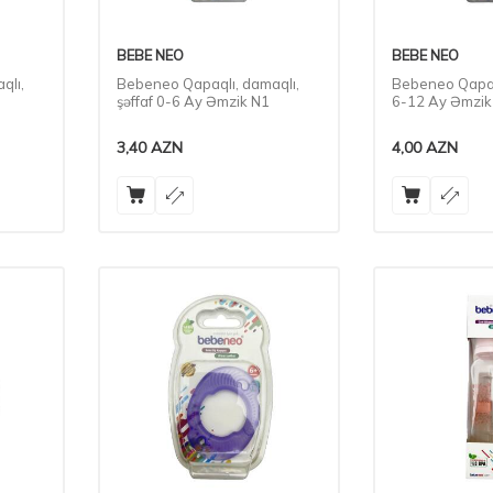
BEBE NEO
BEBE NEO
qlı,
Bebeneo Qapaqlı, damaqlı,
Bebeneo Qapaql
şəffaf 0-6 Ay Əmzik N1
6-12 Ay Əmzik
3,40
AZN
4,00
AZN