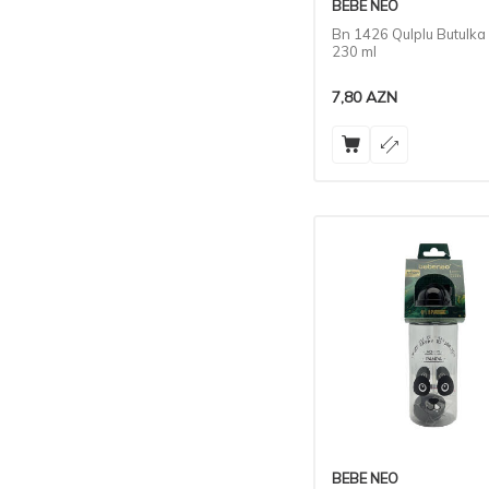
BEBE NEO
Bn 1426 Qulplu Butulka
230 ml
7,80
AZN
BEBE NEO