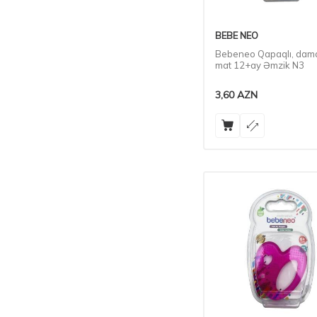
BEBE NEO
Bebeneo Qapaqlı, dama
mat 12+ay Əmzik N3
3,60
AZN