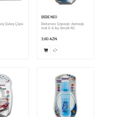
BEBE NEO
ıq Qulaq Çöpü
Bebeneo Qapaqlı, damaqlı,
mat 0-6 Ay Əmzik N1
3,60
AZN