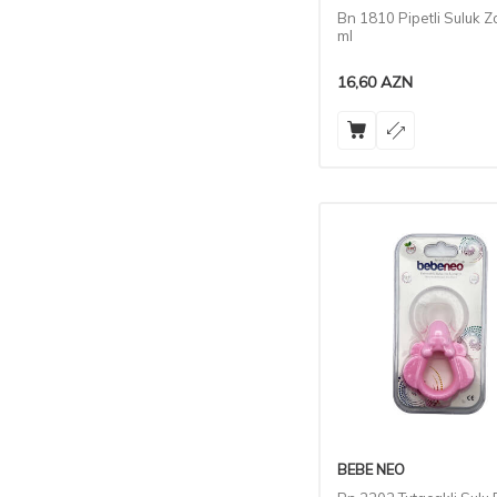
Bn 1810 Pipetli Suluk Z
ml
16,60
AZN
BEBE NEO