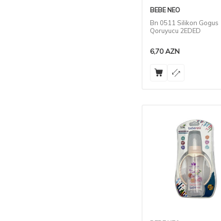
BEBE NEO
Bn 0511 Silikon Gogus
Qoruyucu 2EDED
6,70
AZN