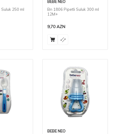
BEBE NEO
i Suluk 250 ml
Bn 1806 Pipetli Suluk 300 ml
12M+
9,70
AZN
BEBE NEO