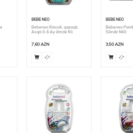
BEBE NEO
BEBE NEO
ka
Bebeneo Klassik, qapaqlı,
Bebeneo Pamb
Asqılı 0-6 Ay Əmzik N1
Silindir N60
7,60
AZN
3,50
AZN