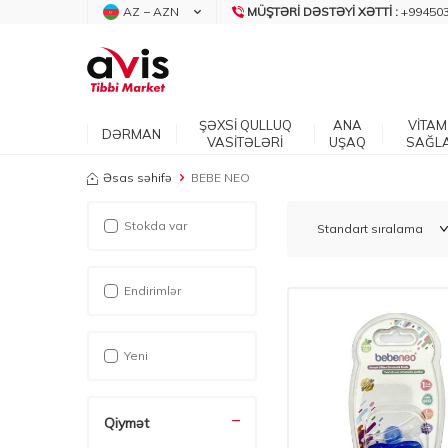
AZ − AZN
MÜŞTƏRI DƏSTƏYI XƏTTI :
+99450
ŞƏXSİ QULLUQ
ANA
VİTAM
DƏRMAN
VASİTƏLƏRİ
UŞAQ
SAĞL
Əsas səhifə
BEBE NEO
Stokda var
Endirimlər
Yeni
Qiymət