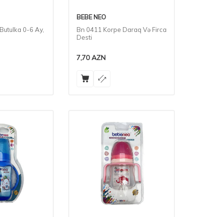
BEBE NEO
utulka 0-6 Ay,
Bn 0411 Korpe Daraq Və Firca
Desti
7,70
AZN