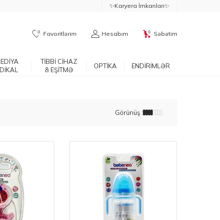
✨Karyera İmkanları✨
0
0
Favoritlərim
Hesabım
Səbətim
EDİYA
TİBBİ CİHAZ
OPTİKA
ENDİRİMLƏR
DİKAL
& EŞİTMƏ
Görünüş :