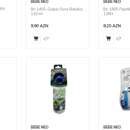
BEBE NEO
BEBE NEO
 PP,
Bn 1455-Qulplu Suse Butulka,
Bn 1805 Pipetl
120 ml
12M+
9,90
AZN
8,20
AZN
BEBE NEO
BEBE NEO