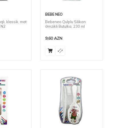
BEBE NEO
ı, klassik, mat
Bebeneo Qulplu Silikon
 N2
Əmzikli Butulka, 230 ml
9,60
AZN