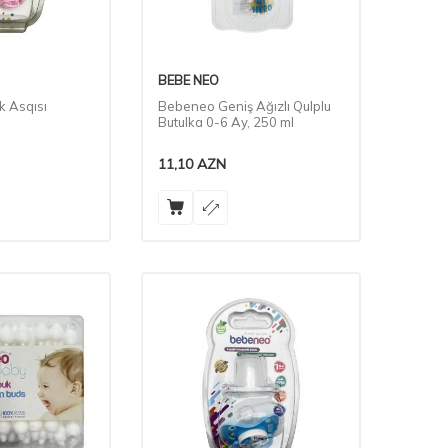
BEBE NEO
 Asqısı
Bebeneo Geniş Ağızlı Qulplu
Butulka 0-6 Ay, 250 ml
11,10
AZN