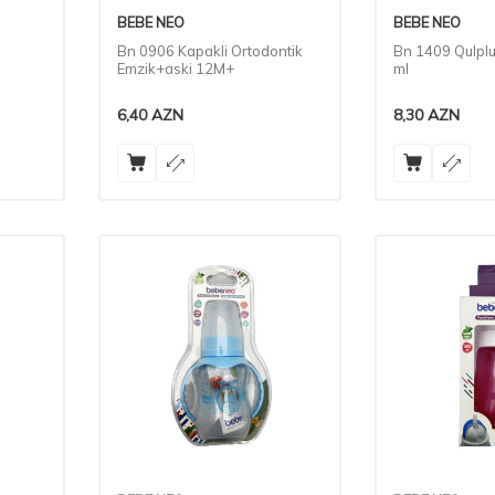
BEBE NEO
BEBE NEO
Bn 0906 Kapakli Ortodontik
Bn 1409 Qulplu
Emzik+aski 12M+
ml
6,40
AZN
8,30
AZN