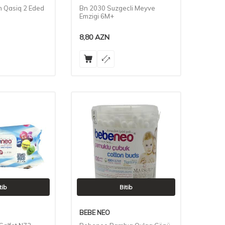
n Qasiq 2 Eded
Bn 2030 Suzgecli Meyve
Emzigi 6M+
8,80
AZN
tib
Bitib
BEBE NEO