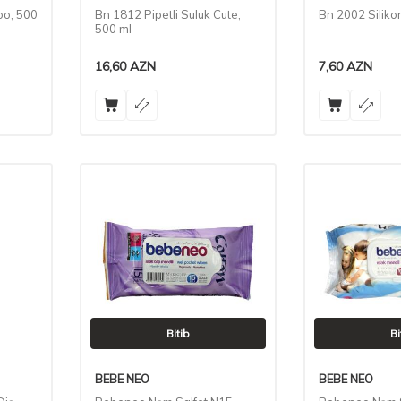
oo, 500
Bn 1812 Pipetli Suluk Cute,
Bn 2002 Siliko
500 ml
16,60
AZN
7,60
AZN
Bitib
Bi
BEBE NEO
BEBE NEO