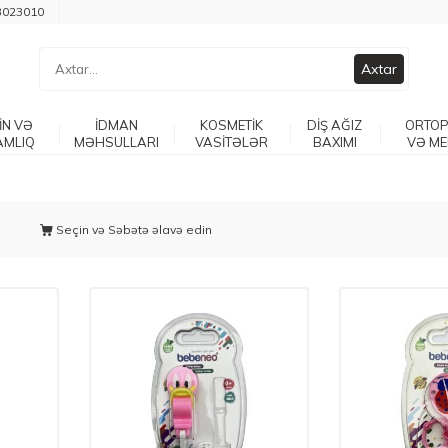
3023010
Axtar
İN VƏ
İDMAN
KOSMETİK
DİŞ AĞIZ
ORTOP
AMLIQ
MƏHSULLARI
VASİTƏLƏR
BAXIMI
VƏ ME
Seçin və Səbətə əlavə edin