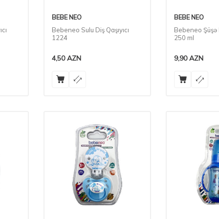
BEBE NEO
BEBE NEO
ıcı
Bebeneo Sulu Diş Qaşıyıcı
Bebeneo Şüşə B
1224
250 ml
4,50
AZN
9,90
AZN