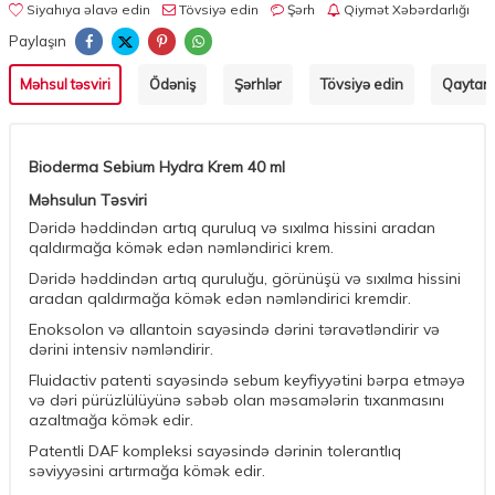
Siyahıya əlavə edin
Tövsiyə edin
Şərh
Qiymət Xəbərdarlığı
Paylaşın
Məhsul təsviri
Ödəniş
Şərhlər
Tövsiyə edin
Qaytarm
Bioderma Sebium Hydra Krem 40 ml
Məhsulun Təsviri
Dəridə həddindən artıq quruluq və sıxılma hissini aradan
qaldırmağa kömək edən nəmləndirici krem.
Dəridə həddindən artıq quruluğu, görünüşü və sıxılma hissini
aradan qaldırmağa kömək edən nəmləndirici kremdir.
Enoksolon və allantoin sayəsində dərini təravətləndirir və
dərini intensiv nəmləndirir.
Fluidactiv patenti sayəsində sebum keyfiyyətini bərpa etməyə
və dəri pürüzlülüyünə səbəb olan məsamələrin tıxanmasını
azaltmağa kömək edir.
Patentli DAF kompleksi sayəsində dərinin tolerantlıq
səviyyəsini artırmağa kömək edir.