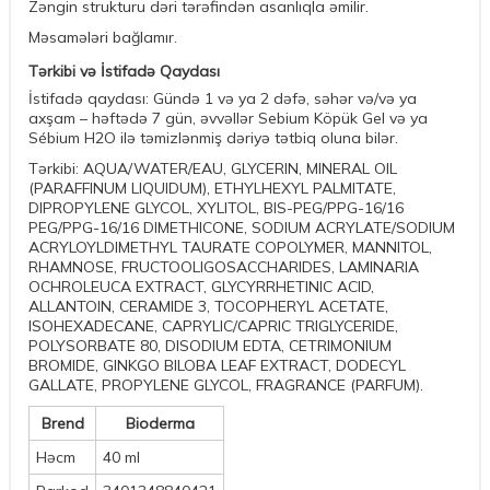
Zəngin strukturu dəri tərəfindən asanlıqla əmilir.
Məsamələri bağlamır.
Tərkibi və İstifadə Qaydası
İstifadə qaydası: Gündə 1 və ya 2 dəfə, səhər və/və ya
axşam – həftədə 7 gün, əvvəllər Sebium Köpük Gel və ya
Sébium H2O ilə təmizlənmiş dəriyə tətbiq oluna bilər.
Tərkibi: AQUA/WATER/EAU, GLYCERIN, MINERAL OIL
(PARAFFINUM LIQUIDUM), ETHYLHEXYL PALMITATE,
DIPROPYLENE GLYCOL, XYLITOL, BIS-PEG/PPG-16/16
PEG/PPG-16/16 DIMETHICONE, SODIUM ACRYLATE/SODIUM
ACRYLOYLDIMETHYL TAURATE COPOLYMER, MANNITOL,
RHAMNOSE, FRUCTOOLIGOSACCHARIDES, LAMINARIA
OCHROLEUCA EXTRACT, GLYCYRRHETINIC ACID,
ALLANTOIN, CERAMIDE 3, TOCOPHERYL ACETATE,
ISOHEXADECANE, CAPRYLIC/CAPRIC TRIGLYCERIDE,
POLYSORBATE 80, DISODIUM EDTA, CETRIMONIUM
BROMIDE, GINKGO BILOBA LEAF EXTRACT, DODECYL
GALLATE, PROPYLENE GLYCOL, FRAGRANCE (PARFUM).
Brend
Bioderma
Həcm
40 ml