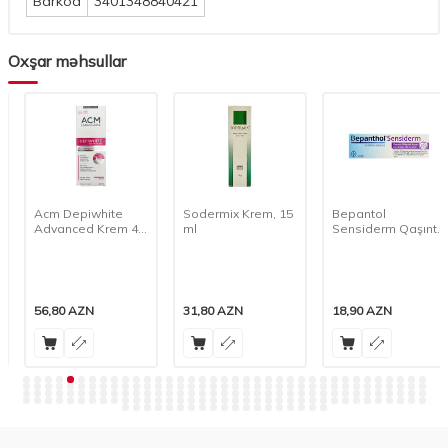
Barkod
3401348840421
Oxşar məhsullar
Acm Depiwhite
Sodermix Krem, 15
Bepantol
Advanced Krem 40
ml
Sensiderm Qaşıntı
ml 0414
Əleyhinə Krem 20
Qr
56,80
AZN
31,80
AZN
18,90
AZN