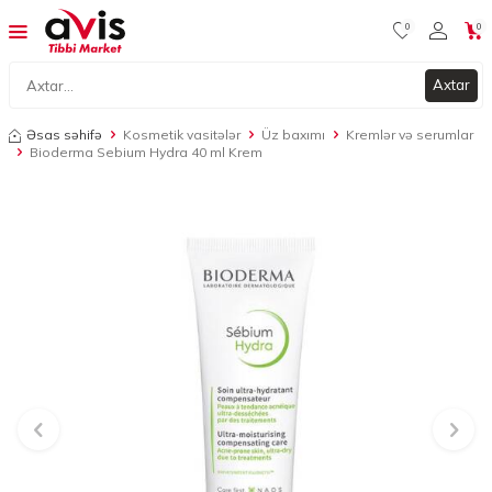
0
0
Axtar
Əsas səhifə
Kosmetik vasitələr
Üz baxımı
Kremlər və serumlar
Bioderma Sebium Hydra 40 ml Krem