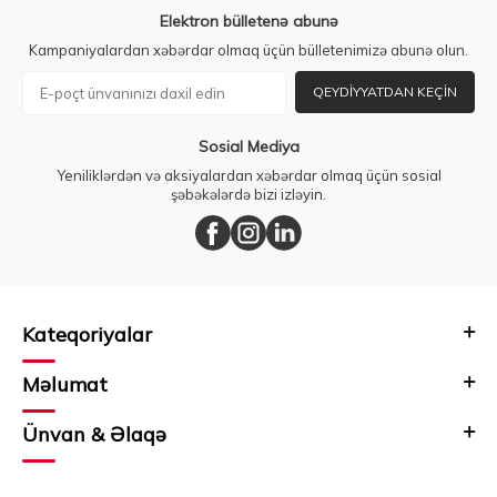
Elektron bülletenə abunə
Kampaniyalardan xəbərdar olmaq üçün bülletenimizə abunə olun.
QEYDIYYATDAN KEÇIN
Sosial Mediya
Yeniliklərdən və aksiyalardan xəbərdar olmaq üçün sosial
şəbəkələrdə bizi izləyin.
Kateqoriyalar
Məlumat
Ünvan & Əlaqə