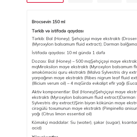
Brocsevin 150 ml
Tərkib və istifadə qaydası
Tərkib: Bal (Honey); Şehçiçəyi maye ekstraktı (Droser
(Myroxylon balsamum fluid extract); Dərman bəlğəmotu
İstifadə qaydası: 10 ml gündə 1 dəfə
Dozası: Bal (Honey) – 500 mqŞehçiçəyi maye ekstraktı
mqMiroksilon maye ekstraktı (Myroxylon balsamum flu
əməköməcisi quru ekstraktı (Malva Sylvestris dry ext
yarpağının maye ekstraktı (Ribes nigrum leaf fluid e
(Illicium verum oil) – 4 mqGirdə evkalipt efir yağı (Euc
Aktiv komponentlər: Bal (Honey)Şehçiçəyi maye ekstra
ekstraktı (Myroxylon balsamum fluid extract)Dərman b
Sylvestris dry extract)Şirin biyan kökünün maye ekstr
cirəgülü toxumunun maye ekstraktı (Pimpinella anisum s
yağı (Citrus limon essential oil)
Köməkçi maddələr: Su (water), şəkər (sugar), ksantan
acid)