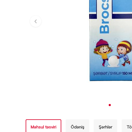
Məhsul təsviri
Ödəniş
Şərhlər
Tö