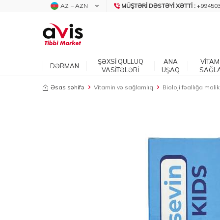
AZ − AZN
MÜŞTƏRI DƏSTƏYI XƏTTI :
+99450
ŞƏXSİ QULLUQ
ANA
VİTAM
DƏRMAN
VASİTƏLƏRİ
UŞAQ
SAĞL
Əsas səhifə
Vitamin və sağlamlıq
Bioloji fəallığa mali