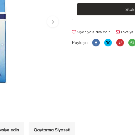
Stok
Siyahıya əlavə edin
Tövsiyə 
Paylaşın
vsiyə edin
Qaytarma Siyasəti