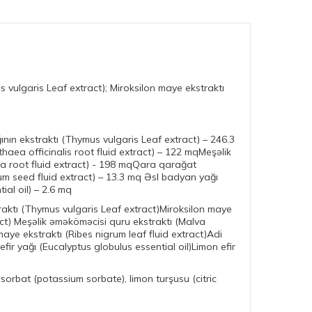
s vulgaris Leaf extract); Miroksilon maye ekstraktı
nın ekstraktı (Thymus vulgaris Leaf extract) – 246.3
ea officinalis root fluid extract) – 122 mqMeşəlik
bra root fluid extract) - 198 mqQara qarağat
um seed fluid extract) – 13.3 mq Əsl badyan yağı
ial oil) – 2.6 mq
raktı (Thymus vulgaris Leaf extract)Miroksilon maye
ct) Meşəlik əməköməcisi quru ekstraktı (Malva
aye ekstraktı (Ribes nigrum leaf fluid extract)Adi
fir yağı (Eucalyptus globulus essential oil)Limon efir
orbat (potassium sorbate), limon turşusu (citric