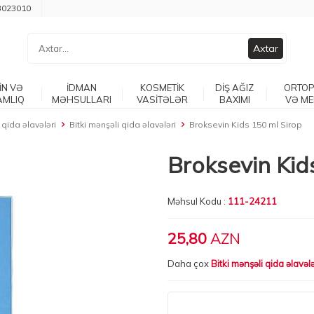
3023010
Axtar
İN VƏ
İDMAN
KOSMETİK
DİŞ AĞIZ
ORTOP
AMLIQ
MƏHSULLARI
VASİTƏLƏR
BAXIMI
VƏ ME
k qida əlavələri
Bitki mənşəli qida əlavələri
Broksevin Kids 150 ml Sirop
Broksevin Kid
Məhsul Kodu :
111-24211
25,80
AZN
Daha çox
Bitki mənşəli qida əlavələ