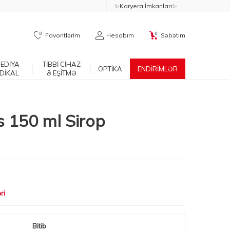
✨Karyera İmkanları✨
0
0
Favoritlərim
Hesabım
Səbətim
EDİYA
TİBBİ CİHAZ
OPTİKA
ENDİRİMLƏR
DİKAL
& EŞİTMƏ
s 150 ml Sirop
ri
Bitib