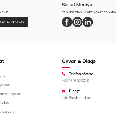
Sosial Mediya
 olun.
Yeniliklərdən və aksiyalardan xəbə
YYATDAN KEÇIN
at
Ünvan & Əlaqə
Telefon nömrəsi
zda
+994503023010
iyasəti
E-poçt
arma siyasəti
info@avismed.az
aviləsi
 şərtləri