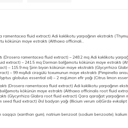
a ramentacea fluid extract) Adi kəklikotu yarpağının ekstraktı (Thymu
 kökünün maye estraktı (Althaea officinali...
 (Drosera ramentacea fluid extract) – 248.2 mq Adi kəklikotu yarpağı
id extract) – 241.5 mq Dərman bəlğəmotu kökünün maye estraktı (Altha
ract) – 115.9 mq Şirin biyan kökünün maye ekstraktı (Glycyrrhiza Gla
xtract) – 99 mqAdi cirəgülü toxumunun maye ekstraktı (Pimpinella anis
alyptus globulus essential oil) – 2 mqLimon efir yağı (Citrus limon essent
ktı (Drosera ramentacea fluid extract) Adi kəklikotu yarpağının ekst
əlğəmotu kökünün maye estraktı (Althaea officinalis root fluid extra
aktı (Glycyrrhiza Glabra root fluid extract) Qara qarağat yarpağının m
eed fluid extract) Əsl badyan yağı (Illicium verum oil)Girdə evkalipt e
 saqqızı (xanthan gum), natrium benzoat (sodium benzoate), kalium s