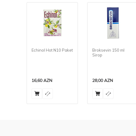
 N10 Paket
Broksevin 150 ml
Fondomiks 15 ml N
Sirop
28,00
AZN
53,00
AZN