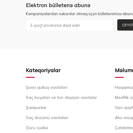
Elektron bülletenə abunə
Kampaniyalardan xəbərdar olmaq üçün bülletenimizə abunə
QEYDI
Kateqoriyalar
Məlum
Şəxsi qulluq vasitələri
Haqqımı
Saç boyaları və ton dəyişən vasitələr
Məxfilik s
Şampunlar
Geri qayt
Saç düzümü vasitələri
Alıcı müq
Quru südlər
Çatdırılma