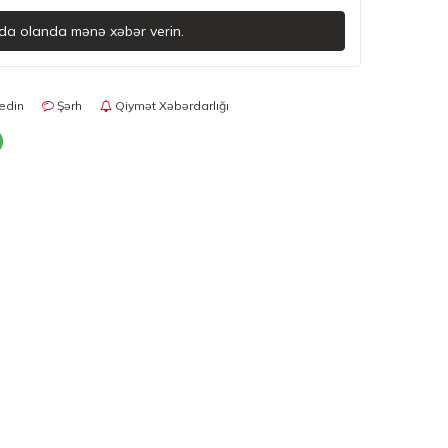
da olanda mənə xəbər verin.
edin
Şərh
Qiymət Xəbərdarlığı