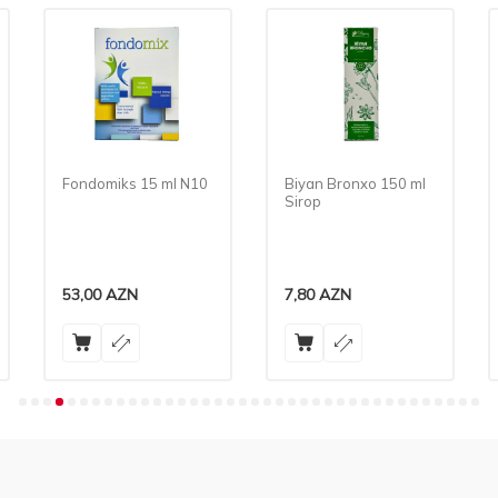
10
Biyan Bronxo 150 ml
Laktofiltrum Eko 650
Sirop
Mq N60 Tb
7,80
AZN
32,20
AZN