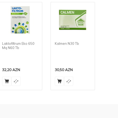
Kalmen N30 Tb
Viusid 100 ml Məhlul
Fo
Si
30,50
AZN
41,50
AZN
32