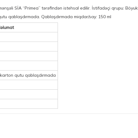
nşəli SİA “Primea” tərəfindən istehsal edilir. İstifadəçi qrupu: Böyuk
 qutu qablaşdırmada. Qablaşdırmada miqdar/say: 150 ml
əlumat
, karton qutu qablaşdırmada