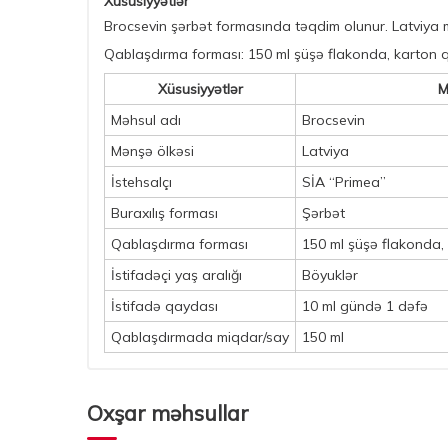
Xüsusiyyətlər
Brocsevin şərbət formasında təqdim olunur. Latviya mə
Qablaşdırma forması: 150 ml şüşə flakonda, karton
Xüsusiyyətlər
M
Məhsul adı
Brocsevin
Mənşə ölkəsi
Latviya
İstehsalçı
SİA “Primea”
Buraxılış forması
Şərbət
Qablaşdırma forması
150 ml şüşə flakonda
İstifadəçi yaş aralığı
Böyuklər
İstifadə qaydası
10 ml gündə 1 dəfə
Qablaşdırmada miqdar/say
150 ml
Oxşar məhsullar