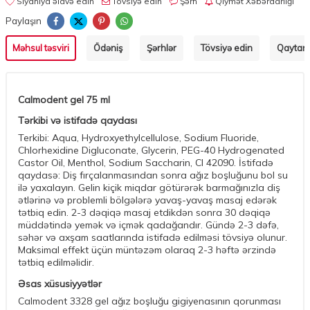
Siyahıya əlavə edin
Tövsiyə edin
Şərh
Qiymət Xəbərdarlığı
Paylaşın
Məhsul təsviri
Ödəniş
Şərhlər
Tövsiyə edin
Qaytarm
Calmodent gel 75 ml
Tərkibi və istifadə qaydası
Terkibi: Aqua, Hydroxyethylcellulose, Sodium Fluoride,
Chlorhexidine Digluconate, Glycerin, PEG-40 Hydrogenated
Castor Oil, Menthol, Sodium Saccharin, CI 42090. İstifadə
qaydasə: Diş fırçalanmasından sonra ağız boşluğunu bol su
ilə yaxalayın. Gelin kiçik miqdar götürərək barmağınızla diş
ətlərinə və problemli bölgələrə yavaş-yavaş masaj edərək
tətbiq edin. 2-3 dəqiqə masaj etdikdən sonra 30 dəqiqə
müddətində yemək və içmək qadağandır. Gündə 2-3 dəfə,
səhər və axşam saatlarında istifadə edilməsi tövsiyə olunur.
Maksimal effekt üçün müntəzəm olaraq 2-3 həftə ərzində
tətbiq edilməlidir.
Əsas xüsusiyyətlər
Calmodent 3328 gel ağız boşluğu gigiyenasının qorunması