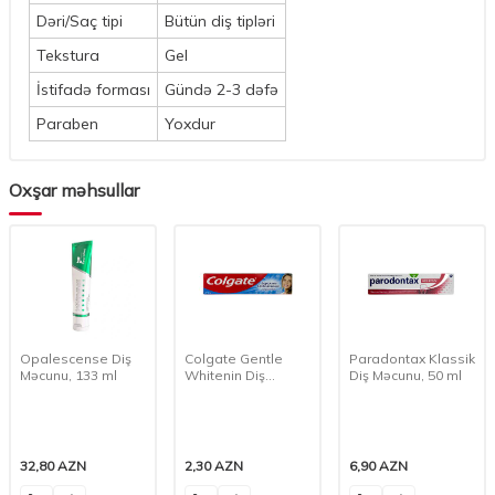
Dəri/Saç tipi
Bütün diş tipləri
Tekstura
Gel
İstifadə forması
Gündə 2-3 dəfə
Paraben
Yoxdur
Oxşar məhsullar
Opalescense Diş
Colgate Gentle
Paradontax Klassik
Məcunu, 133 ml
Whitenin Diş
Diş Məcunu, 50 ml
Məcunu, 50 ml
32,80
AZN
2,30
AZN
6,90
AZN