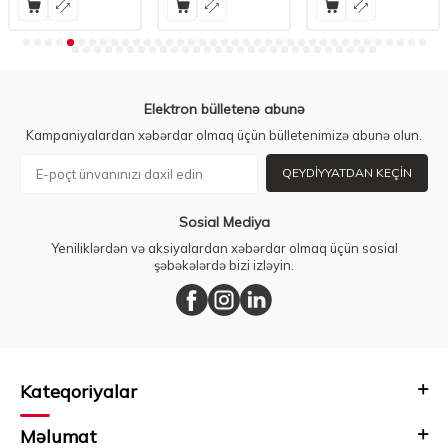
Elektron bülletenə abunə
Kampaniyalardan xəbərdar olmaq üçün bülletenimizə abunə olun.
QEYDIYYATDAN KEÇIN
Sosial Mediya
Yeniliklərdən və aksiyalardan xəbərdar olmaq üçün sosial
şəbəkələrdə bizi izləyin.
Kateqoriyalar
Məlumat