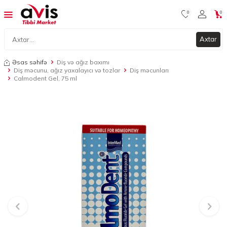
0
0
Axtar
Əsas səhifə
Diş və ağız baxımı
Diş məcunu, ağız yaxalayıcı və tozlar
Diş məcunları
Calmodent Gel, 75 ml