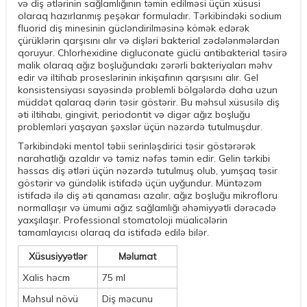
və diş ətlərinin sağlamlığının təmin edilməsi üçün xüsusi
olaraq hazırlanmış peşəkar formuladır. Tərkibindəki sodium
fluorid diş minesinin gücləndirilməsinə kömək edərək
çürüklərin qarşısını alır və dişləri bakterial zədələnmələrdən
qoruyur. Chlorhexidine digluconate güclü antibakterial təsirə
malik olaraq ağız boşluğundakı zərərli bakteriyaları məhv
edir və iltihab proseslərinin inkişafının qarşısını alır. Gel
konsistensiyası sayəsində problemli bölgələrdə daha uzun
müddət qalaraq dərin təsir göstərir. Bu məhsul xüsusilə diş
əti iltihabı, gingivit, periodontit və digər ağız boşluğu
problemləri yaşayan şəxslər üçün nəzərdə tutulmuşdur.
Tərkibindəki mentol təbii serinləşdirici təsir göstərərək
narahatlığı azaldır və təmiz nəfəs təmin edir. Gelin tərkibi
həssas diş ətləri üçün nəzərdə tutulmuş olub, yumşaq təsir
göstərir və gündəlik istifadə üçün uyğundur. Müntəzəm
istifadə ilə diş əti qanaması azalır, ağız boşluğu mikrofloru
normallaşır və ümumi ağız sağlamlığı əhəmiyyətli dərəcədə
yaxşılaşır. Professional stomatoloji müalicələrin
tamamlayıcısı olaraq da istifadə edilə bilər.
Xüsusiyyətlər
Məlumat
Xalis həcm
75 ml
Məhsul növü
Diş məcunu