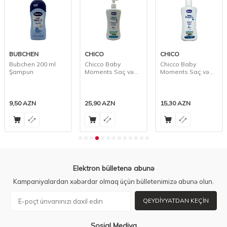
BUBCHEN
CHICO
CHICO
Bubchen 200 ml
Chicco Baby
Chicco Baby
Şampun
Moments Saç və
Moments Saç və
Bədən Şampunu,
Bədən Şampunu,
500 ml
200 ml
9,50
AZN
25,90
AZN
15,30
AZN
Elektron bülletenə abunə
Kampaniyalardan xəbərdar olmaq üçün bülletenimizə abunə olun.
QEYDIYYATDAN KEÇIN
Sosial Mediya