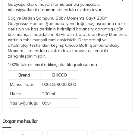
Gözyaşardıcı olmayan formulasında yumşaldıcı
xüsusiyyətləri ilə tanınan kalendula ekstraktı var.
Saç və Bədən Şampunu Baby Moments 0ay+ 200ml
Gözyaşsız Hamam Şampunu, yeni doğulmuş uşaqların nazik
dərisinin və baş dərisinin hidrolipid balansını qorumaq üçün
bitki mənşəli maddələrin 92%-dən ibarət olan Baby Moments
xəttinin təbii mənşəli təmizləyicisidir. Dermatoloji və
oftalmoloji testlərdən keçmiş Chicco Bath Şampunu Baby
Moments, kalendula ekstraktı və tərəvəz qliserini ilə
zənginləşdirilmişdir.
100% təkrar emal edilmiş plastik qablaşdırma.
Brend
CHICCO
Məhsul kodu
00010590000000
Həcm
200 ml
Yaş uyğunluğu
0ay+
Oxşar məhsullar