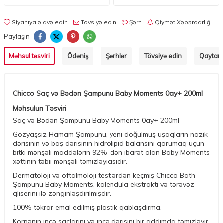
Siyahıya əlavə edin
Tövsiyə edin
Şərh
Qiymət Xəbərdarlığı
Paylaşın
Məhsul təsviri
Ödəniş
Şərhlər
Tövsiyə edin
Qaytarm
Chicco Saç və Bədən Şampunu Baby Moments 0ay+ 200ml
Məhsulun Təsviri
Saç və Bədən Şampunu Baby Moments 0ay+ 200ml
Gözyaşsız Hamam Şampunu, yeni doğulmuş uşaqların nazik
dərisinin və baş dərisinin hidrolipid balansını qorumaq üçün
bitki mənşəli maddələrin 92%-dən ibarət olan Baby Moments
xəttinin təbii mənşəli təmizləyicisidir.
Dermatoloji və oftalmoloji testlərdən keçmiş Chicco Bath
Şampunu Baby Moments, kalendula ekstraktı və tərəvəz
qliserini ilə zənginləşdirilmişdir.
100% təkrar emal edilmiş plastik qablaşdırma.
Körpənin incə saçlarını və incə dərisini bir addımda təmizləyir.