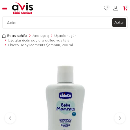
0
0
Axtar
Əsas səhifə
Ana uşaq
Uşaqlar üçün
Uşaqlar üçün saçlara qulluq vasitələri
Chicco Baby Moments Şampun, 200 ml