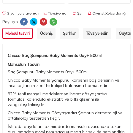
Siyahıya əlavə edin
Tövsiyə edin
Şərh
Qiymət Xəbərdarlığı
Paylaşın
Məhsul təsviri
Ödəniş
Şərhlər
Tövsiyə edin
Qaytarm
Chicco Saç Şampunu Baby Moments 0ay+ 500ml
Məhsulun Təsviri
Saç Şampunu Baby Moments 0ay+ 500ml
Chicco Baby Moments Şampunu, körpənin baş dərisinin və
incə saçlarının zərif hidrolipid balansına hörmət edir.
92% təbii mənşəli maddələrdən ibarət gözyaşardıcı
formulası kalendula ekstraktı və bitki qliserini ilə
zənginləşdirilmişdir.
Chicco Baby Moments Gözyaşardıcı Şampun dermatoloji və
oftalmoloji testlərdən keçir.
İstifadə qaydaları: az miqdarda məhsulu ovucunuza tökün,
durulamadan əvvəl nəm saça yumşaq bir şəkildə nəmləndirin