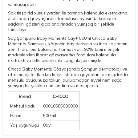
və masaj edin.
Sakitləşdirici xüsusiyyətləri ilə tanınan kalendula ekstraktına
əsaslanan gözyaşardıcı formulası sayəsində körpənin
saçlarını gözləri qıcıqlandırmadan yumşaq bir şəkildə
təmizləyir.
Saç Şampunu Baby Moments 0ay+ 500ml Chicco Baby
Moments Şampunu, körpənin baş dərisinin və incə saçlarının
zərif hidrolipid balansına hörmət edir. 92% təbii mənşəli
maddələrdən ibarət gözyaşardıcı formulası kalendula
ekstraktı və bitki qliserini ilə zənginləşdirilmişdir.
Chicco Baby Moments Gözyaşardıcı Şampun dermatoloji və
oftalmoloji testlərdən keçir. İstifadə qaydaları: az miqdarda
məhsulu ovucunuza tökün, durulamadan əvvəl nəm saça
yumşaq bir şəkildə nəmləndirin və masaj edin.
Brend
CHICCO
Məhsul kodu
00010585000000
Həcm
500 ml
Yaş uyğunluğu
0ay+