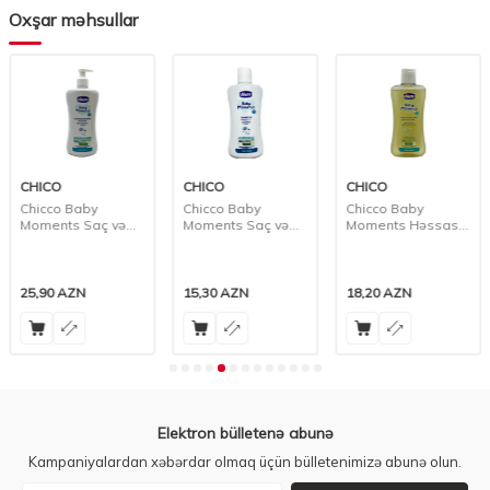
Oxşar məhsullar
CHICO
CHICO
CHICO
Chicco Baby
Chicco Baby
Chicco Baby
Moments Saç və
Moments Saç və
Moments Həssas
Bədən Şampunu,
Bədən Şampunu,
Dəri Saç və Bədən
500 ml
200 ml
Yuyucu Gel 0 Ay+,
200 ml
25,90
AZN
15,30
AZN
18,20
AZN
Elektron bülletenə abunə
Kampaniyalardan xəbərdar olmaq üçün bülletenimizə abunə olun.