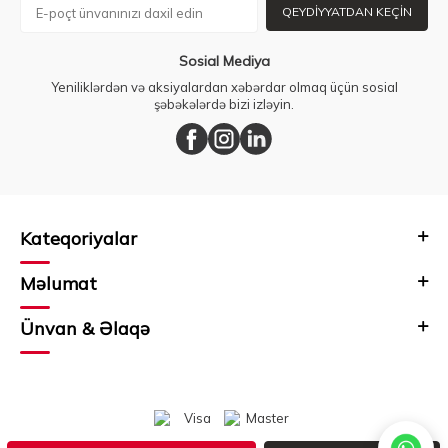
QEYDIYYATDAN KEÇIN
Sosial Mediya
Yeniliklərdən və aksiyalardan xəbərdar olmaq üçün sosial
şəbəkələrdə bizi izləyin.
Kateqoriyalar
Məlumat
Ünvan & Əlaqə