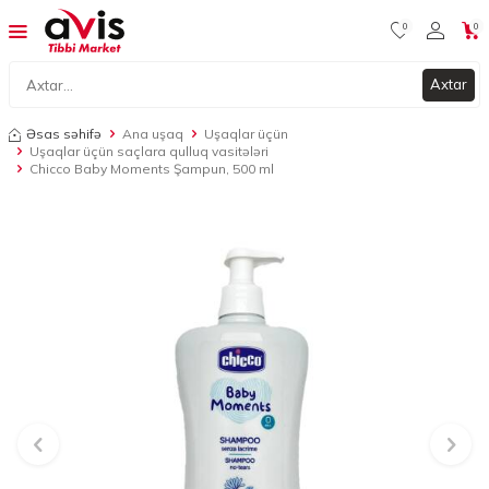
0
0
Axtar
Əsas səhifə
Ana uşaq
Uşaqlar üçün
Uşaqlar üçün saçlara qulluq vasitələri
Chicco Baby Moments Şampun, 500 ml