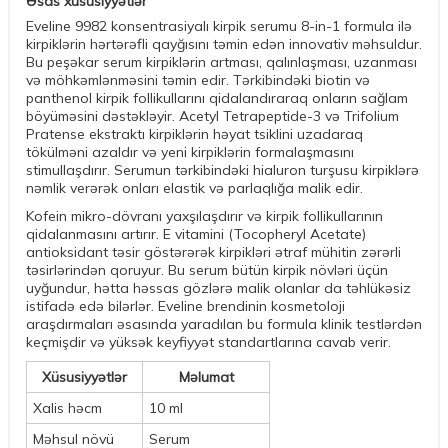
Əsas xüsusiyyətlər
Eveline 9982 konsentrasiyalı kirpik serumu 8-in-1 formula ilə
kirpiklərin hərtərəfli qayğısını təmin edən innovativ məhsuldur.
Bu peşəkar serum kirpiklərin artması, qalınlaşması, uzanması
və möhkəmlənməsini təmin edir. Tərkibindəki biotin və
panthenol kirpik follikullarını qidalandıraraq onların sağlam
böyüməsini dəstəkləyir. Acetyl Tetrapeptide-3 və Trifolium
Pratense ekstraktı kirpiklərin həyat tsiklini uzadaraq
tökülməni azaldır və yeni kirpiklərin formalaşmasını
stimullaşdırır. Serumun tərkibindəki hialuron turşusu kirpiklərə
nəmlik verərək onları elastik və parlaqlığa malik edir.
Kofein mikro-dövranı yaxşılaşdırır və kirpik follikullarının
qidalanmasını artırır. E vitamini (Tocopheryl Acetate)
antioksidant təsir göstərərək kirpikləri ətraf mühitin zərərli
təsirlərindən qoruyur. Bu serum bütün kirpik növləri üçün
uyğundur, hətta həssas gözlərə malik olanlar da təhlükəsiz
istifadə edə bilərlər. Eveline brendinin kosmetoloji
araşdırmaları əsasında yaradılan bu formula klinik testlərdən
keçmişdir və yüksək keyfiyyət standartlarına cavab verir.
Xüsusiyyətlər
Məlumat
Xalis həcm
10 ml
Məhsul növü
Serum