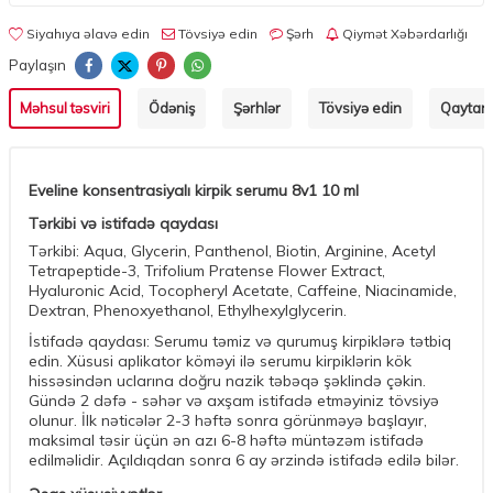
Siyahıya əlavə edin
Tövsiyə edin
Şərh
Qiymət Xəbərdarlığı
Paylaşın
Məhsul təsviri
Ödəniş
Şərhlər
Tövsiyə edin
Qaytarm
Eveline konsentrasiyalı kirpik serumu 8v1 10 ml
Tərkibi və istifadə qaydası
Tərkibi: Aqua, Glycerin, Panthenol, Biotin, Arginine, Acetyl
Tetrapeptide-3, Trifolium Pratense Flower Extract,
Hyaluronic Acid, Tocopheryl Acetate, Caffeine, Niacinamide,
Dextran, Phenoxyethanol, Ethylhexylglycerin.
İstifadə qaydası: Serumu təmiz və qurumuş kirpiklərə tətbiq
edin. Xüsusi aplikator köməyi ilə serumu kirpiklərin kök
hissəsindən uclarına doğru nazik təbəqə şəklində çəkin.
Gündə 2 dəfə - səhər və axşam istifadə etməyiniz tövsiyə
olunur. İlk nəticələr 2-3 həftə sonra görünməyə başlayır,
maksimal təsir üçün ən azı 6-8 həftə müntəzəm istifadə
edilməlidir. Açıldıqdan sonra 6 ay ərzində istifadə edilə bilər.