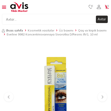
0
0
Axtar
Əsas səhifə
Kosmetik vasitələr
Üz baxımı
Qaş və kirpik baxımı
Eveline 9982 Koncentrirovannaya Sivorotka D/Resnic 8V1, 10 ml