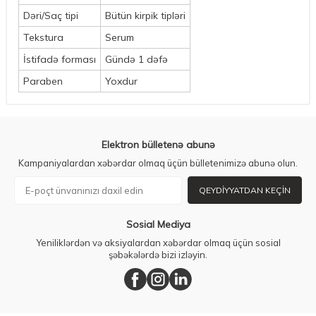
Dəri/Saç tipi
Bütün kirpik tipləri
Tekstura
Serum
İstifadə forması
Gündə 1 dəfə
Paraben
Yoxdur
Elektron bülletenə abunə
Kampaniyalardan xəbərdar olmaq üçün bülletenimizə abunə olun.
QEYDIYYATDAN KEÇIN
Sosial Mediya
Yeniliklərdən və aksiyalardan xəbərdar olmaq üçün sosial
şəbəkələrdə bizi izləyin.