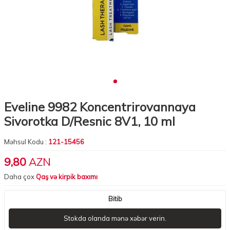
Eveline 9982 Koncentrirovannaya
Sivorotka D/Resnic 8V1, 10 ml
Məhsul Kodu :
121-15456
9,80
AZN
Daha çox
Qaş və kirpik baxımı
Bitib
Stokda olanda mənə xəbər verin.