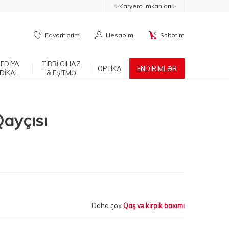
✨Karyera İmkanları✨
0
0
Favoritlərim
Hesabım
Səbətim
EDİYA
TİBBİ CİHAZ
OPTİKA
ENDİRİMLƏR
DİKAL
& EŞİTMƏ
ayçısı
Daha çox
Qaş və kirpik baxımı