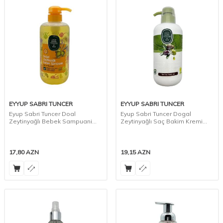
EYYUP SABRI TUNCER
EYYUP SABRI TUNCER
Eyup Sabri Tuncer Doal
Eyup Sabri Tuncer Dogal
Zeytinyağlı Bebek Sampuani
Zeytinyağlı Saç Bakim Kremi
600 ml 3916
600 ml 6046
17,80
AZN
19,15
AZN