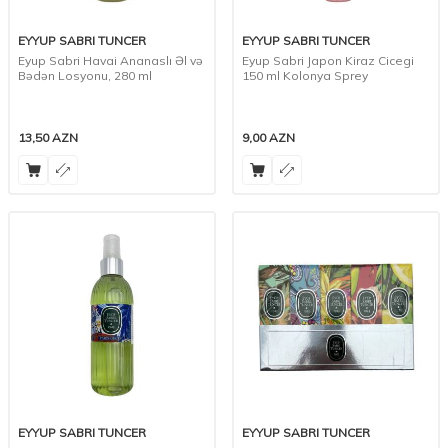
EYYUP SABRI TUNCER
EYYUP SABRI TUNCER
Eyup Sabri Havai Ananaslı Əl və
Eyup Sabri Japon Kiraz Cicegi
Bədən Losyonu, 280 ml
150 ml Kolonya Sprey
13,50
AZN
9,00
AZN
EYYUP SABRI TUNCER
EYYUP SABRI TUNCER