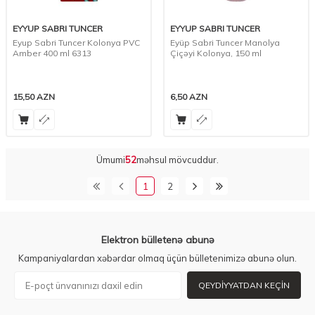
EYYUP SABRI TUNCER
EYYUP SABRI TUNCER
Eyup Sabri Tuncer Kolonya PVC
Eyüp Sabri Tuncer Manolya
Amber 400 ml 6313
Çiçəyi Kolonya, 150 ml
15,50
AZN
6,50
AZN
Ümumi
52
məhsul mövcuddur.
1
2
Elektron bülletenə abunə
Kampaniyalardan xəbərdar olmaq üçün bülletenimizə abunə olun.
QEYDIYYATDAN KEÇIN