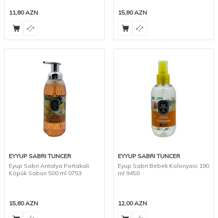
11,80
AZN
15,80
AZN
EYYUP SABRI TUNCER
EYYUP SABRI TUNCER
Eyup Sabri Antalya Portakali
Eyup Sabri Bebek Kolonyasi 190
Köpük Sabun 500 ml 0753
ml 9450
15,80
AZN
12,00
AZN