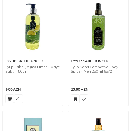
EYYUP SABRI TUNCER
EYYUP SABRI TUNCER
Eyup Sabri Çeşmə Limonu Maye
Eyup Sabri Combative Body
Sabun, 500 ml
Splash Men 250 ml 6572
9,80
AZN
13,80
AZN