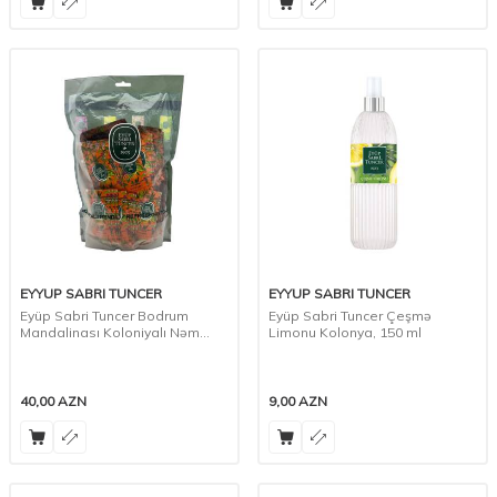
EYYUP SABRI TUNCER
EYYUP SABRI TUNCER
Eyüp Sabri Tuncer Bodrum
Eyüp Sabri Tuncer Çeşmə
Mandalinası Koloniyalı Nəm
Limonu Kolonya, 150 ml
Salfet
40,00
AZN
9,00
AZN