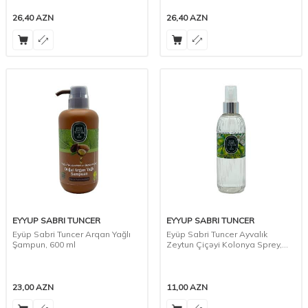
26,40
AZN
26,40
AZN
EYYUP SABRI TUNCER
EYYUP SABRI TUNCER
Eyüp Sabri Tuncer Arqan Yağlı
Eyüp Sabri Tuncer Ayvalık
Şampun, 600 ml
Zeytun Çiçəyi Kolonya Sprey,
150 ml
23,00
AZN
11,00
AZN