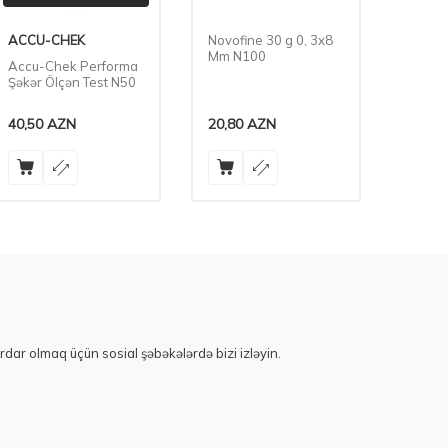
ACCU-CHEK
Novofine 30 g 0, 3x8
Medi S
Mm N100
Accu-Chek Performa
Şəkər Ölçən Test N50
40,50
AZN
20,80
AZN
19,90
rdar olmaq üçün sosial şəbəkələrdə bizi izləyin.