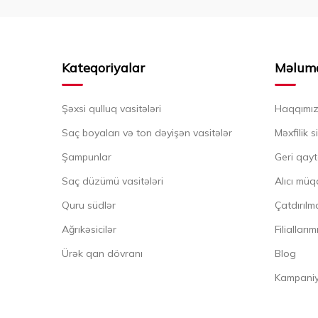
Kateqoriyalar
Məlum
Şəxsi qulluq vasitələri
Haqqımı
Saç boyaları və ton dəyişən vasitələr
Məxfilik s
Şampunlar
Geri qayt
Saç düzümü vasitələri
Alıcı müq
Quru südlər
Çatdırılma
Ağrıkəsicilər
Filiallarım
Ürək qan dövranı
Blog
Kampaniya