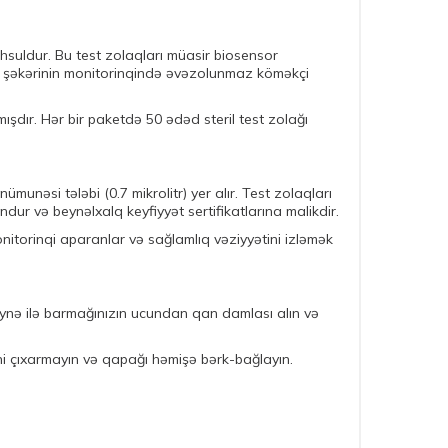
hsuldur. Bu test zolaqları müasir biosensor
an şəkərinin monitorinqində əvəzolunmaz köməkçi
ışdır. Hər bir paketdə 50 ədəd steril test zolağı
munəsi tələbi (0.7 mikrolitr) yer alır. Test zolaqları
dur və beynəlxalq keyfiyyət sertifikatlarına malikdir.
monitorinqi aparanlar və sağlamlıq vəziyyətini izləmək
l iynə ilə barmağınızın ucundan qan damlası alın və
ni çıxarmayın və qapağı həmişə bərk-bağlayın.