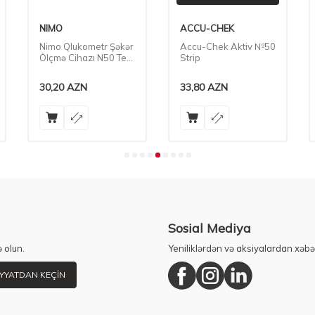
NIMO
ACCU-CHEK
Nimo Qlukometr Şəkər
Accu-Chek Aktiv №50
Ölçmə Cihazı N50 Test
Strip
Stripləri
30,20
AZN
33,80
AZN
Sosial Mediya
 olun.
Yeniliklərdən və aksiyalardan xəbə
YYATDAN KEÇIN