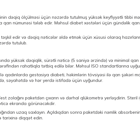
nin dəqiq ölçülməsi üçün nəzərdə tutulmuş yüksək keyfiyyətli tibbi mə
rda qan nümunəsi tələb edir. Məhsul diabet xəstələri üçün gündəlik q
 təşkil edir və dəqiq nəticələr əldə etmək üçün xüsusi olaraq hazırlanm
ərdə tutulub.
ında yüksək dəqiqlik, sürətli nəticə (5 saniyə ərzində) və minimal qan nü
əfindən rahatlıqla tətbiq edilə bilər. Məhsul ISO standartlarına uyğun
milə qadınlarda gestasiya diabeti, həkimlərin tövsiyəsi ilə qan şəkəri 
də, səyahətdə və hər yerdə istifadə üçün uyğundur.
 Test zolağını paketdən çıxarın və dərhal qlükometrə yerləşdirin. Steri
əticə ekranda görünəcəkdir.
işığından uzaq saxlayın. Açıldıqdan sonra paketdəki nəmlik absorbeni
 tarixinə diqqət edin.