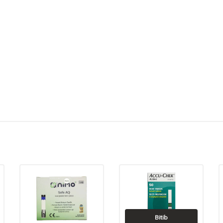
Bitib