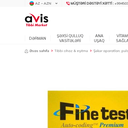
AZ − AZN
MÜŞTƏRI DƏSTƏYI XƏTTI :
+99450
ŞƏXSİ QULLUQ
ANA
VİTAM
DƏRMAN
VASİTƏLƏRİ
UŞAQ
SAĞL
Əsas səhifə
Tibbi cihaz & eşitmə
Şəkər aparatları, pul