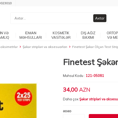
3023010
Axtar
İN VƏ
İDMAN
KOSMETİK
DİŞ AĞIZ
ORTOP
AMLIQ
MƏHSULLARI
VASİTƏLƏR
BAXIMI
VƏ ME
soksimetrlər
Şəkər stripləri və aksesuarları
Finetest Şəkər Ölçən Test Stri
Finetest Şəkə
Məhsul Kodu :
121-05081
34,00
AZN
Daha çox
Şəkər stripləri və aksesu
ƏDƏD