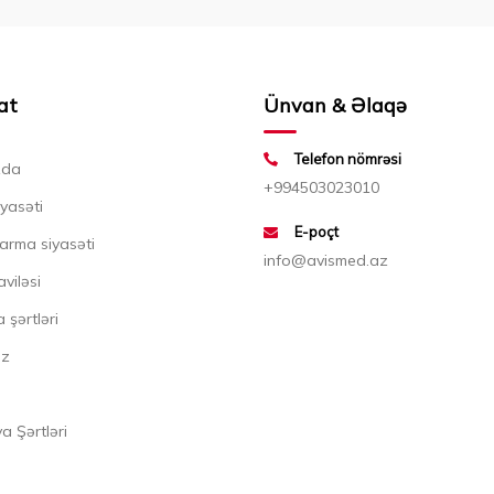
at
Ünvan & Əlaqə
Telefon nömrəsi
zda
+994503023010
iyasəti
E-poçt
arma siyasəti
info@avismed.az
aviləsi
 şərtləri
ız
 Şərtləri