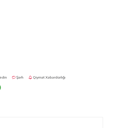
edin
Şərh
Qiymət Xəbərdarlığı