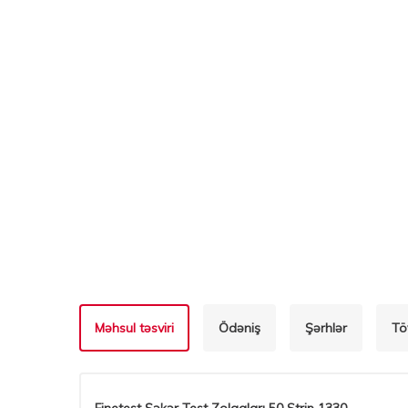
Məhsul təsviri
Ödəniş
Şərhlər
Tö