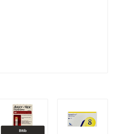
Bitib