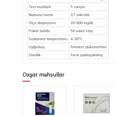
Test müddəti
5 saniyə
Nümunə həcmi
0.7 mikrolitr
Ölçü diapazonu
20-600 mg/dL
Paket tərkibi
50 ədəd strip
Saxlanma temperaturu
4-30°C
Uyğunluq
Finetest qlükometrləri
Sterillik
Fərdi qablaşdırılmış
Oxşar məhsullar