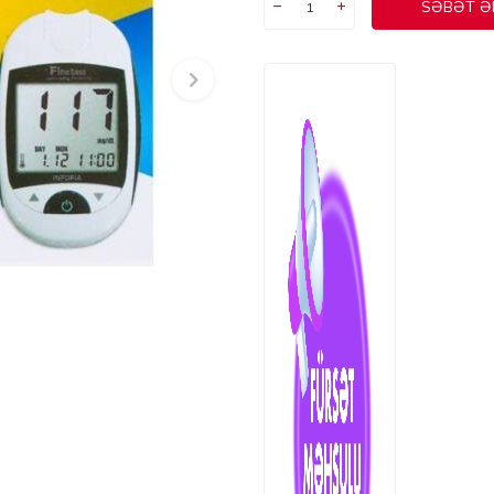
SƏBƏT Ə