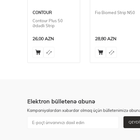
nə N100
CONTOUR
Fia Biomed Strip N50
Contour Plus 50
Ədədli Strip
26,00
AZN
28,80
AZN
Elektron bülletenə abunə
Kampaniyalardan xəbərdar olmaq üçün bülletenimizə abunə
QEYDI