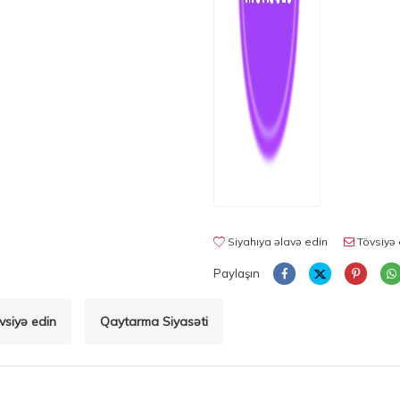
Siyahıya əlavə edin
Tövsiyə 
Paylaşın
vsiyə edin
Qaytarma Siyasəti