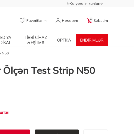
✨Karyera İmkanları✨
0
0
Favoritlərim
Hesabım
Səbətim
EDİYA
TİBBİ CİHAZ
OPTİKA
ENDİRİMLƏR
DİKAL
& EŞİTMƏ
p N50
r Ölçən Test Strip N50
arları