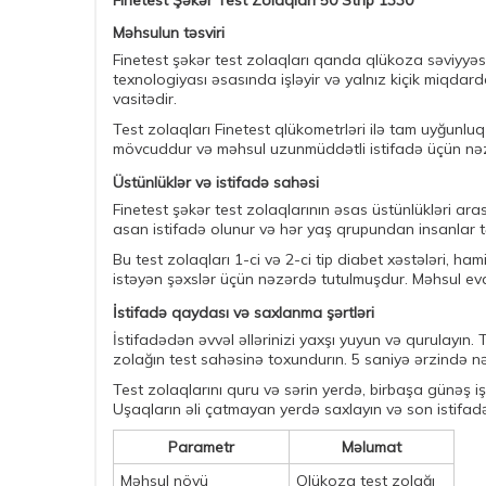
Finetest Şəkər Test Zolaqları 50 Strip 1330
Məhsulun təsviri
Finetest şəkər test zolaqları qanda qlükoza səviyyəsi
texnologiyası əsasında işləyir və yalnız kiçik miqda
vasitədir.
Test zolaqları Finetest qlükometrləri ilə tam uyğunluq
mövcuddur və məhsul uzunmüddətli istifadə üçün nəz
Üstünlüklər və istifadə sahəsi
Finetest şəkər test zolaqlarının əsas üstünlükləri aras
asan istifadə olunur və hər yaş qrupundan insanlar tər
Bu test zolaqları 1-ci və 2-ci tip diabet xəstələri, ha
istəyən şəxslər üçün nəzərdə tutulmuşdur. Məhsul ev
İstifadə qaydası və saxlanma şərtləri
İstifadədən əvvəl əllərinizi yaxşı yuyun və qurulayın.
zolağın test sahəsinə toxundurın. 5 saniyə ərzində n
Test zolaqlarını quru və sərin yerdə, birbaşa günəş 
Uşaqların əli çatmayan yerdə saxlayın və son istifadə
Parametr
Məlumat
Məhsul növü
Qlükoza test zolağı