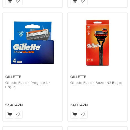
GILLETTE
GILLETTE
Gillette Fusion Proglide N4
Gillette Fusion Razor N2 Başlıq
Başlıq
57,40
AZN
34,00
AZN