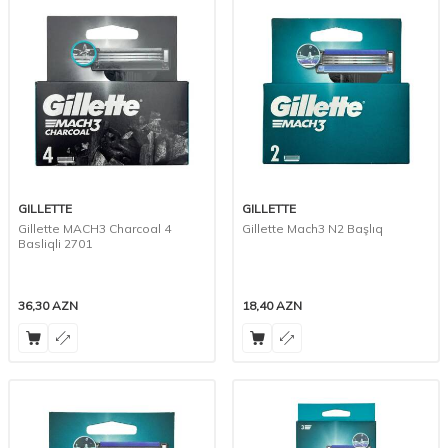
GILLETTE
GILLETTE
Gillette MACH3 Charcoal 4
Gillette Mach3 N2 Başlıq
Basliqli 2701
36,30
AZN
18,40
AZN