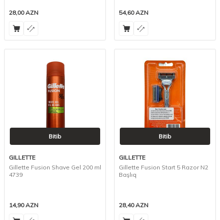
28,00
AZN
54,60
AZN
Bitib
Bitib
GILLETTE
GILLETTE
Gillette Fusion Shave Gel 200 ml
Gillette Fusion Start 5 Razor N2
4739
Başlıq
14,90
AZN
28,40
AZN