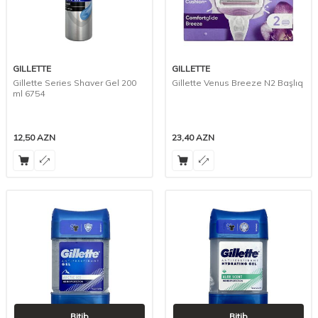
GILLETTE
GILLETTE
Gillette Series Shaver Gel 200
Gillette Venus Breeze N2 Başlıq
ml 6754
12,50
AZN
23,40
AZN
Bitib
Bitib