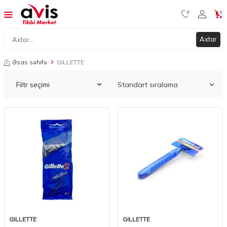
0
0
Axtar
Əsas səhifə
GILLETTE
Filtr seçimi
GILLETTE
GILLETTE