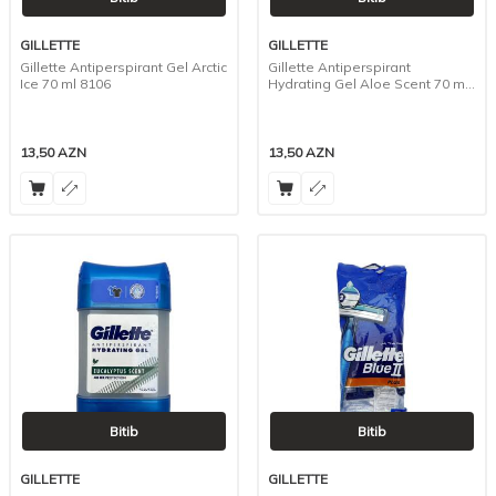
GILLETTE
GILLETTE
Gillette Antiperspirant Gel Arctic
Gillette Antiperspirant
Ice 70 ml 8106
Hydrating Gel Aloe Scent 70 ml
7684
13,50
AZN
13,50
AZN
Bitib
Bitib
GILLETTE
GILLETTE