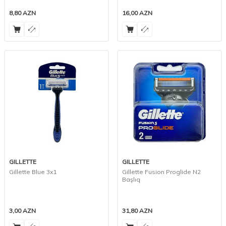
8,80
AZN
16,00
AZN
GILLETTE
GILLETTE
Gillette Blue 3x1
Gillette Fusion Proglide N2
Başlıq
3,00
AZN
31,80
AZN