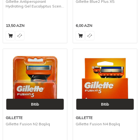
Gillette Antiperspirant
Gillette Blue2 Plus X5
Hydrating Gel Eucalyptus Scent
70 ml 7738
13,50
AZN
6,00
AZN
Bitib
Bitib
GILLETTE
GILLETTE
Gillette Fusion N2 Başlıq
Gillette Fusion N4 Başlıq