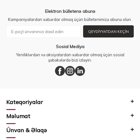
Elektron bülletenə abunə
Kampaniyalardan xəbərdar olmaq üçün bülletenimizə abunə olun.
QEYDIYYATDAN KEÇIN
Sosial Mediya
Yeniliklərdən və aksiyalardan xəbərdar olmaq üçün sosial
şəbəkələrdə bizi izləyin.
Kateqoriyalar
Məlumat
Ünvan & Əlaqə