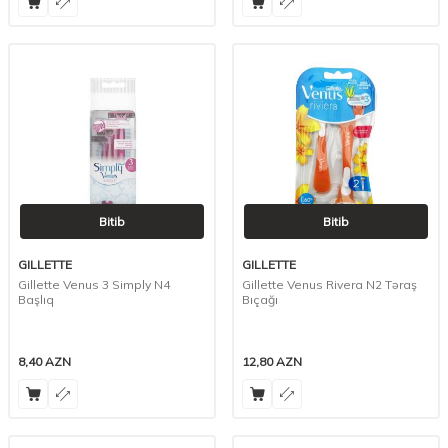
Bitib
Bitib
GILLETTE
GILLETTE
Gillette Venus 3 Simply N4
Gillette Venus Rivera N2 Təraş
Başlıq
Bıçağı
8,40
AZN
12,80
AZN