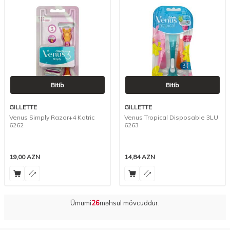
Bitib
Bitib
GILLETTE
GILLETTE
Venus Simply Razor+4 Katric
Venus Tropical Disposable 3LU
6262
6263
19,00
AZN
14,84
AZN
Ümumi
26
məhsul mövcuddur.