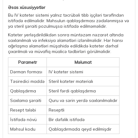
Əsas xüsusiyyətlər
Bu IV kateter sistemi yalnız təcrübəli tibb işçiləri tərəfindən
istifadə edilməlidir. Məhsulun qablaşdırması zədələnmişsə və
ya steril şəraiti pozulmuşsa istifadə edilməməlidir.
Kateter yerləşdirildikdən sonra müntəzəm nəzarət altında
saxlanılmalı və infeksiya əlamətləri izlənilməlidir. Hər hansı
ağırlaşma əlamətləri müşahidə edildikdə kateter dərhal
çıxarılmalı və müvafiq müalicə tədbirləri görülməlidir.
Parametr
Məlumat
Dərman forması
IV kateter sistemi
Təsiredici maddə
Steril kateter materialı
Qablaşdırma
Steril fərdi qablaşdırma
Saxlama şəraiti
Quru və sərin yerdə saxlanılmalıdır
Resept tələbi
Reseptli
İstifadə növü
Bir dəfəlik istifadə
Məhsul kodu
Qablaşdırmada qeyd edilmişdir