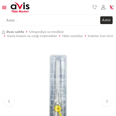
0
0
Axtar
Əsas səhifə
Ortopediya və medikal
Xəstə baxımı və sarğı materialları
Tibbi vasitələr
Kateter Sarı N24