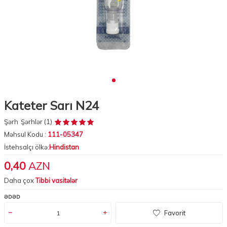
Kateter Sarı N24
Şərh
Şərhlər (1)
Məhsul Kodu :
111-05347
İstehsalçı ölkə:
Hindistan
0,40
AZN
Daha çox
Tibbi vasitələr
ƏDƏD
Favorit