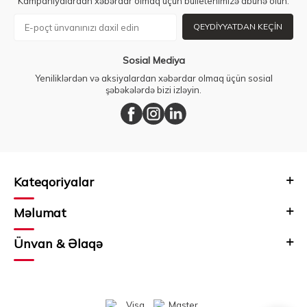
Kampaniyalardan xəbərdar olmaq üçün bülletenimizə abunə olun.
QEYDIYYATDAN KEÇIN
Sosial Mediya
Yeniliklərdən və aksiyalardan xəbərdar olmaq üçün sosial
şəbəkələrdə bizi izləyin.
Kateqoriyalar
Məlumat
Ünvan & Əlaqə