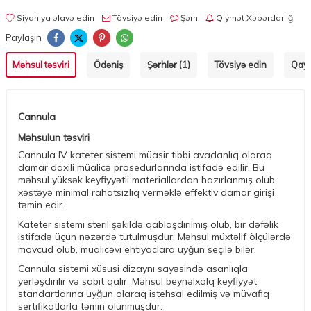
Siyahıya əlavə edin
Tövsiyə edin
Şərh
Qiymət Xəbərdarlığı
Paylaşın
Məhsul təsviri
Ödəniş
Şərhlər (1)
Tövsiyə edin
Qayt
Cannula
Məhsulun təsviri
Cannula IV kateter sistemi müasir tibbi avadanlıq olaraq
damar daxili müalicə prosedurlarında istifadə edilir. Bu
məhsul yüksək keyfiyyətli materiallardan hazırlanmış olub,
xəstəyə minimal rahatsızlıq verməklə effektiv damar girişi
təmin edir.
Kateter sistemi steril şəkildə qablaşdırılmış olub, bir dəfəlik
istifadə üçün nəzərdə tutulmuşdur. Məhsul müxtəlif ölçülərdə
mövcud olub, müalicəvi ehtiyaclara uyğun seçilə bilər.
Cannula sistemi xüsusi dizaynı sayəsində asanlıqla
yerləşdirilir və sabit qalır. Məhsul beynəlxalq keyfiyyət
standartlarına uyğun olaraq istehsal edilmiş və müvafiq
sertifikatlarla təmin olunmuşdur.