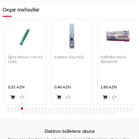
Oxşar məhsullar
Şpris Braun 2 ml N1
Kateter Göy N22
Salfetka Steril
(100)
45X29 N5
0,32
AZN
0,40
AZN
1,60
AZN
Elektron bülletenə abunə