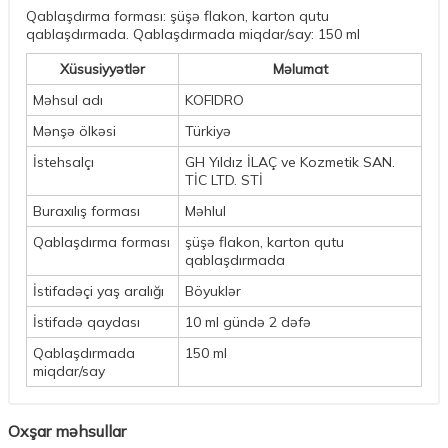
Qablaşdırma forması: şüşə flakon, karton qutu
qablaşdırmada. Qablaşdırmada miqdar/say: 150 ml
Xüsusiyyətlər
Məlumat
Məhsul adı
KOFIDRO
Mənşə ölkəsi
Türkiyə
İstehsalçı
GH Yıldız İLAÇ ve Kozmetik SAN.
TİC LTD. STİ
Buraxılış forması
Məhlul
Qablaşdırma forması
şüşə flakon, karton qutu
qablaşdırmada
İstifadəçi yaş aralığı
Böyuklər
İstifadə qaydası
10 ml gündə 2 dəfə
Qablaşdırmada
150 ml
miqdar/say
Oxşar məhsullar