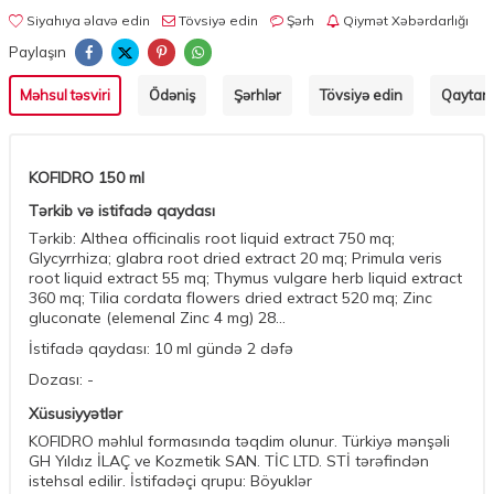
Siyahıya əlavə edin
Tövsiyə edin
Şərh
Qiymət Xəbərdarlığı
Paylaşın
Məhsul təsviri
Ödəniş
Şərhlər
Tövsiyə edin
Qaytarm
KOFIDRO 150 ml
Tərkib və istifadə qaydası
Tərkib: Althea officinalis root liquid extract 750 mq;
Glycyrrhiza; glabra root dried extract 20 mq; Primula veris
root liquid extract 55 mq; Thymus vulgare herb liquid extract
360 mq; Tilia cordata flowers dried extract 520 mq; Zinc
gluconate (elemenal Zinc 4 mg) 28...
İstifadə qaydası: 10 ml gündə 2 dəfə
Dozası: -
Xüsusiyyətlər
KOFIDRO məhlul formasında təqdim olunur. Türkiyə mənşəli
GH Yıldız İLAÇ ve Kozmetik SAN. TİC LTD. STİ tərəfindən
istehsal edilir. İstifadəçi qrupu: Böyuklər