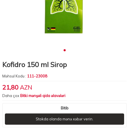
Kofidro 150 ml Sirop
Məhsul Kodu :
111-23008
21,80
AZN
Daha çox
Bitki mənşəli qida əlavələri
Bitib
Stokda olanda mənə xəbər verin.