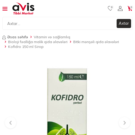
0
0
Axtar
Əsas səhifə
Vitamin və sağlamlıq
Bioloji fəallığa malik qida əlavələri
Bitki mənşəli qida əlavələri
Kofidro 150 ml Sirop