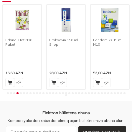
Echinol Hot N10
Broksevin 150 ml
Fondomiks 15 ml
Paket
Sirop
N10
16,60
AZN
28,00
AZN
53,00
AZN
Elektron bülletenə abunə
Kampaniyalardan xəbərdar olmaq üçün bülletenimizə abunə olun.
QEYDIYYATDAN KEÇIN