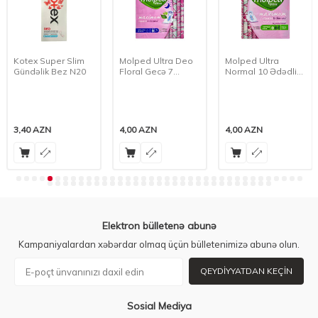
Kotex Super Slim
Molped Ultra Deo
Molped Ultra
Gündəlik Bez N20
Floral Gecə 7
Normal 10 Ədədli
Ədədli Bez
Bez
3,40
AZN
4,00
AZN
4,00
AZN
Elektron bülletenə abunə
Kampaniyalardan xəbərdar olmaq üçün bülletenimizə abunə olun.
QEYDIYYATDAN KEÇIN
Sosial Mediya