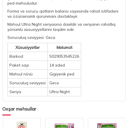
ped məhsuludur.
Forma və sorucu qatların balansı sayəsində rahat istifadəni
və özünəinamlı qorunmanı dəstəkləyir.
Məhsul Ultra Night seriyasına daxildir və seriyanın rahatlıq
yönümlü xüsusiyyətlərini təqdim edir.
Soruculuq səviyyəsi: Gecə.
Xüsusiyyətlər
Məlumat
Barkod
5029053545226
Paket sayı
14 ədəd
Məhsul növü
Gigiyenik ped
Soruculuq səviyyəsi
Gecə
Seriya
Ultra Night
Oxşar məhsullar