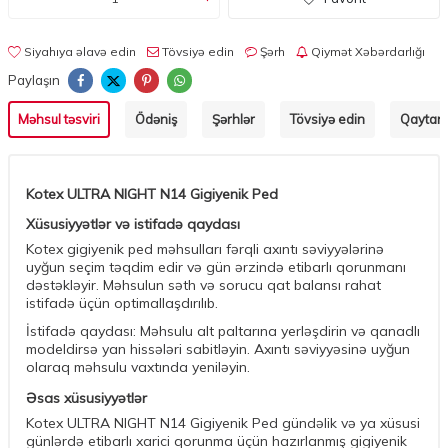
Siyahıya əlavə edin
Tövsiyə edin
Şərh
Qiymət Xəbərdarlığı
Paylaşın
Məhsul təsviri
Ödəniş
Şərhlər
Tövsiyə edin
Qaytarm
Kotex ULTRA NIGHT N14 Gigiyenik Ped
Xüsusiyyətlər və istifadə qaydası
Kotex gigiyenik ped məhsulları fərqli axıntı səviyyələrinə
uyğun seçim təqdim edir və gün ərzində etibarlı qorunmanı
dəstəkləyir. Məhsulun səth və sorucu qat balansı rahat
istifadə üçün optimallaşdırılıb.
İstifadə qaydası: Məhsulu alt paltarına yerləşdirin və qanadlı
modeldirsə yan hissələri sabitləyin. Axıntı səviyyəsinə uyğun
olaraq məhsulu vaxtında yeniləyin.
Əsas xüsusiyyətlər
Kotex ULTRA NIGHT N14 Gigiyenik Ped gündəlik və ya xüsusi
günlərdə etibarlı xarici qorunma üçün hazırlanmış gigiyenik