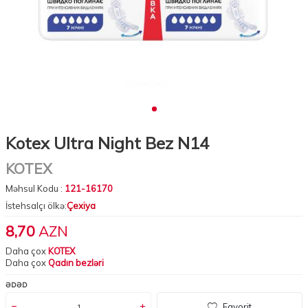
Kotex Ultra Night Bez N14
KOTEX
Məhsul Kodu :
121-16170
İstehsalçı ölkə:
Çexiya
8,70
AZN
Daha çox
KOTEX
Daha çox
Qadın bezləri
ƏDƏD
Favorit