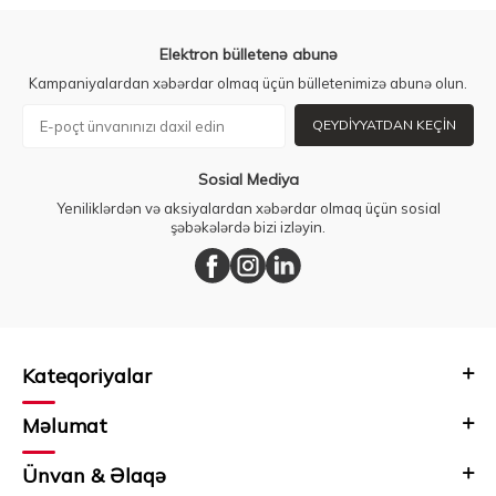
Elektron bülletenə abunə
Kampaniyalardan xəbərdar olmaq üçün bülletenimizə abunə olun.
QEYDIYYATDAN KEÇIN
Sosial Mediya
Yeniliklərdən və aksiyalardan xəbərdar olmaq üçün sosial
şəbəkələrdə bizi izləyin.
Kateqoriyalar
Məlumat
Ünvan & Əlaqə