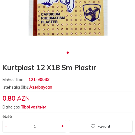
Kurtplast 12 X18 Sm Plastır
Məhsul Kodu :
121-90033
İstehsalçı ölkə:
Azerbaycan
0,80
AZN
Daha çox
Tibbi vasitələr
ƏDƏD
Favorit