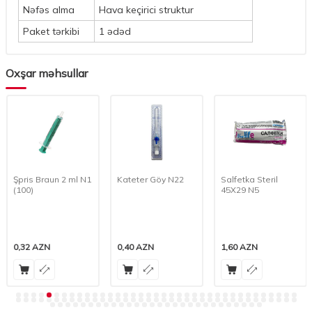
Nəfəs alma
Hava keçirici struktur
Paket tərkibi
1 ədəd
Oxşar məhsullar
Şpris Braun 2 ml N1
Kateter Göy N22
Salfetka Steril
(100)
45X29 N5
0,32
AZN
0,40
AZN
1,60
AZN