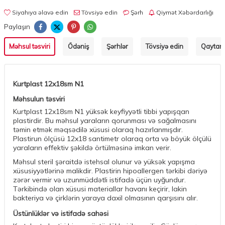
Siyahıya əlavə edin
Tövsiyə edin
Şərh
Qiymət Xəbərdarlığı
Paylaşın
Məhsul təsviri
Ödəniş
Şərhlər
Tövsiyə edin
Qaytarm
Kurtplast 12x18sm N1
Məhsulun təsviri
Kurtplast 12x18sm N1 yüksək keyfiyyətli tibbi yapışqan
plastirdir. Bu məhsul yaraların qorunması və sağalmasını
təmin etmək məqsədilə xüsusi olaraq hazırlanmışdır.
Plastirun ölçüsü 12x18 santimetr olaraq orta və böyük ölçülü
yaraların effektiv şəkildə örtülməsinə imkan verir.
Məhsul steril şəraitdə istehsal olunur və yüksək yapışma
xüsusiyyətlərinə malikdir. Plastirin hipoallergen tərkibi dəriyə
zərər vermir və uzunmüddətli istifadə üçün uyğundur.
Tərkibində olan xüsusi materiallar havanı keçirir, lakin
bakteriya və çirklərin yaraya daxil olmasının qarşısını alır.
Üstünlüklər və istifadə sahəsi