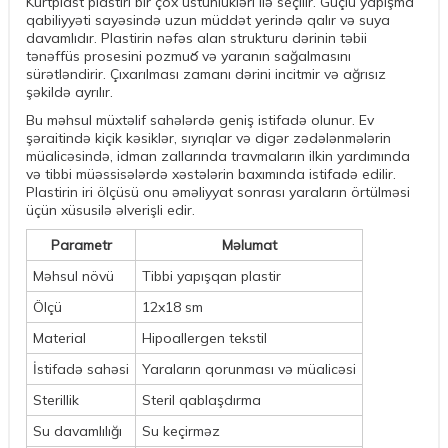
Kurtplast plastiri bir çox üstünlükləri ilə seçilir. Güçlü yapışma
qabiliyyəti sayəsində uzun müddət yerində qalır və suya
davamlıdır. Plastirin nəfəs alan strukturu dərinin təbii
tənəffüs prosesini pozmuర və yaranın sağalmasını
sürətləndirir. Çıxarılması zamanı dərini incitmir və ağrısız
şəkildə ayrılır.
Bu məhsul müxtəlif sahələrdə geniş istifadə olunur. Ev
şəraitində kiçik kəsiklər, sıyrıqlar və digər zədələnmələrin
müalicəsində, idman zallarında travmaların ilkin yardımında
və tibbi müəssisələrdə xəstələrin baxımında istifadə edilir.
Plastirin iri ölçüsü onu əməliyyat sonrası yaraların örtülməsi
üçün xüsusilə əlverişli edir.
Parametr
Məlumat
Məhsul növü
Tibbi yapışqan plastir
Ölçü
12x18 sm
Material
Hipoallergen tekstil
İstifadə sahəsi
Yaraların qorunması və müalicəsi
Sterillik
Steril qablaşdırma
Su davamlılığı
Su keçirməz