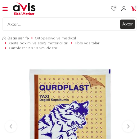
0
0
Axtar
Əsas səhifə
Ortopediya və medikal
Xəstə baxımı və sarğı materialları
Tibbi vasitələr
Kurtplast 12 X18 Sm Plastır