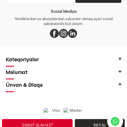
Sosial Mediya
Yeniliklərdən və aksiyalardan xəbərdar olmaq üçün sosial
şəbəkələrdə bizi izləyin.
Kateqoriyalar
Məlumat
Ünvan & Əlaqə
SƏBƏT ƏLAVƏ ET
İNDI AL