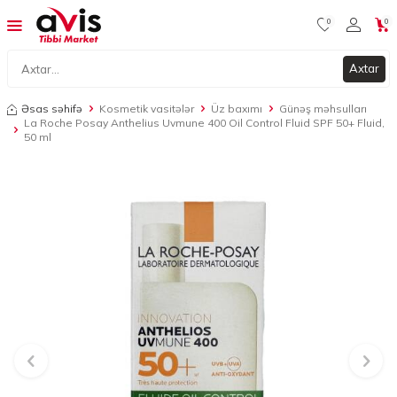
0
0
Axtar
Əsas səhifə
Kosmetik vasitələr
Üz baxımı
Günəş məhsulları
La Roche Posay Anthelius Uvmune 400 Oil Control Fluid SPF 50+ Fluid,
50 ml