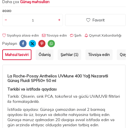
Daha çox
Günəş məhsulları
ƏDƏD
Favorit
Siyahıya əlavə edin
Tövsiyə edin
Şərh
Qiymət Xəbərdarlığı
Paylaşın
Məhsul təsviri
Ödəniş
Şərhlər (1)
Tövsiyə edin
Qayt
La Roche-Posay Anthelios UVMune 400 Yağ Nəzarətli
Günəş Fluidi SPF50+ 50 ml
Tərkibi və istifadə qaydası
Tərkib: Qliserin, sink PCA, tokoferol və güclü UVA/UVB filtrləri
ilə formalaşdırılıb.
İstifadə qaydası: Günəşə çıxmazdan əvvəl 2 barmaq
qaydası ilə üz, boyun və dekolte nahiyəsinə tətbiq edin.
Günəşə məruz qalmadan 20 dəqiqə əvvəl istifadə edin və
gün ərzində ehtiyac olduqda yenidən tətbiq edin.