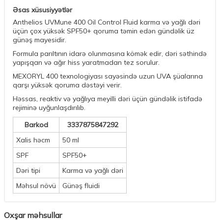
Əsas xüsusiyyətlər
Anthelios UVMune 400 Oil Control Fluid karma və yağlı dəri
üçün çox yüksək SPF50+ qoruma təmin edən gündəlik üz
günəş mayesidir.
Formula parıltının idarə olunmasına kömək edir, dəri səthində
yapışqan və ağır hiss yaratmadan tez sorulur.
MEXORYL 400 texnologiyası sayəsində uzun UVA şüalarına
qarşı yüksək qoruma dəstəyi verir.
Həssas, reaktiv və yağlıya meyilli dəri üçün gündəlik istifadə
rejiminə uyğunlaşdırılıb.
Barkod
3337875847292
Xalis həcm
50 ml
SPF
SPF50+
Dəri tipi
Karma və yağlı dəri
Məhsul növü
Günəş fluidi
Oxşar məhsullar