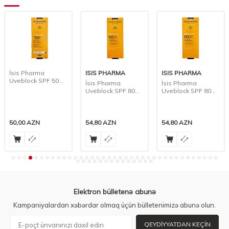
İsis Pharma
ISIS PHARMA
ISIS PHARMA
Uveblock SPF 50
İsis Pharma
İsis Pharma
Orta Axıcı Krem, 40
Uveblock SPF 80
Uveblock SPF 80
ml
Rəngli Krem, 40 ml
Krem, 40 ml
50,00
AZN
54,80
AZN
54,80
AZN
Elektron bülletenə abunə
Kampaniyalardan xəbərdar olmaq üçün bülletenimizə abunə olun.
QEYDIYYATDAN KEÇIN