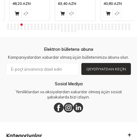
48,20
AZN
63,40
AZN
40,80
AZN
Elektron bülletenə abunə
Kampaniyalardan xəbərdar olmaq üçün bülletenimizə abunə olun.
QEYDIYYATDAN KEÇIN
Sosial Mediya
Yeniliklərdən və aksiyalardan xəbərdar olmaq üçün sosial
şəbəkələrdə bizi izləyin.
Kateqoriyalar