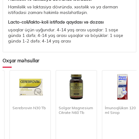
Hamiləlik və laktasiya dövründə, xəstəlik və ya dərman
istifadəsi zamanı həkimlə məsləhətləşin.
Lacto-coli/lakto-koli istifadə qaydası və dozası
uşaqlar üçün uyğundur. 4-14 yaş arası uşaqlar: 1 saşe
gündə 1 dəfə; 4-14 yaş arası uşaqlar və böyüklər: 1 saşe
gündə 1-2 dəfə; 4-14 yaş arası
Oxşar məhsullar
Serebrovin N30 Tb
Solgar Magnesium
İmunoqlükan 120
Citrate N60 Tb
ml Sirop