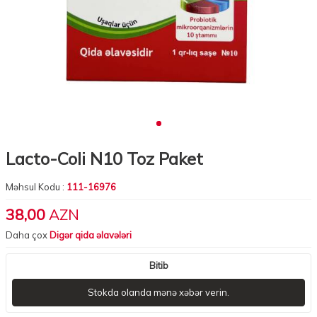
Lacto-Coli N10 Toz Paket
Məhsul Kodu :
111-16976
38,00
AZN
Daha çox
Digər qida əlavələri
Bitib
Stokda olanda mənə xəbər verin.