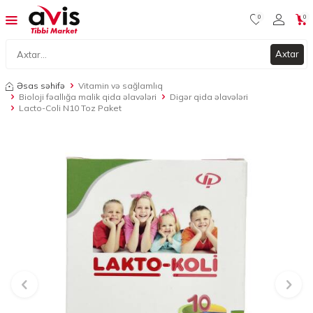
0
0
Axtar
Əsas səhifə
Vitamin və sağlamlıq
Bioloji fəallığa malik qida əlavələri
Digər qida əlavələri
Lacto-Coli N10 Toz Paket