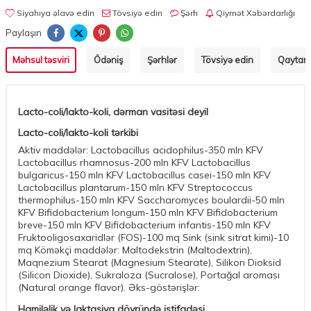
Siyahıya əlavə edin
Tövsiyə edin
Şərh
Qiymət Xəbərdarlığı
Paylaşın
Məhsul təsviri
Ödəniş
Şərhlər
Tövsiyə edin
Qaytarm
Lacto-coli/lakto-koli, dərman vasitəsi deyil
Lacto-coli/lakto-koli tərkibi
Aktiv maddələr: Lactobacillus acidophilus-350 mln KFV
Lactobacillus rhamnosus-200 mln KFV Lactobacillus
bulgaricus-150 mln KFV Lactobacillus casei-150 mln KFV
Lactobacillus plantarum-150 mln KFV Streptococcus
thermophilus-150 mln KFV Saccharomyces boulardii-50 mln
KFV Bifidobacterium longum-150 mln KFV Bifidobacterium
breve-150 mln KFV Bifidobacterium infantis-150 mln KFV
Fruktooligosaxaridlər (FOS)-100 mq Sink (sink sitrat kimi)-10
mq Köməkçi maddələr: Maltodekstrin (Maltodextrin),
Maqnezium Stearat (Magnesium Stearate), Silikon Dioksid
(Silicon Dioxide), Sukraloza (Sucralose), Portağal aroması
(Natural orange flavor). Əks-göstərişlər:
Hamiləlik və laktasiya dövründə istifadəsi