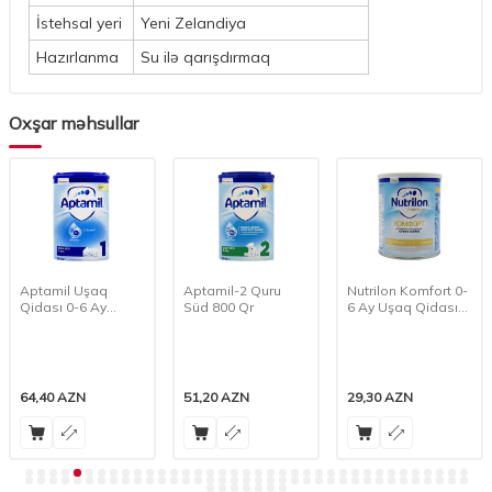
İstehsal yeri
Yeni Zelandiya
Hazırlanma
Su ilə qarışdırmaq
Oxşar məhsullar
Aptamil Uşaq
Aptamil-2 Quru
Nutrilon Komfort 0-
Qidası 0-6 Ay
Süd 800 Qr
6 Ay Uşaq Qidası
Uşaqlar üçün 800
400 Qr
Qr
64,40
AZN
51,20
AZN
29,30
AZN