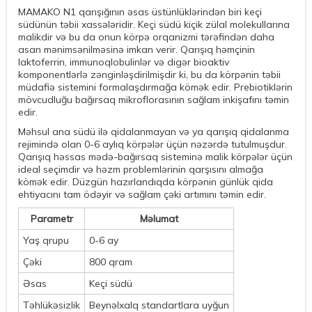
MAMAKO N1 qarışığının əsas üstünlüklərindən biri keçi
südünün təbii xassələridir. Keçi südü kiçik zülal molekullarına
malikdir və bu da onun körpə orqanizmi tərəfindən daha
asan mənimsənilməsinə imkan verir. Qarışıq həmçinin
laktoferrin, immunoqlobulinlər və digər bioaktiv
komponentlərlə zənginləşdirilmişdir ki, bu da körpənin təbii
müdafiə sistemini formalaşdırmağa kömək edir. Prebiotiklərin
mövcudluğu bağırsaq mikroflorasının sağlam inkişafını təmin
edir.
Məhsul ana südü ilə qidalanmayan və ya qarışıq qidalanma
rejimində olan 0-6 aylıq körpələr üçün nəzərdə tutulmuşdur.
Qarışıq həssas mədə-bağırsaq sisteminə malik körpələr üçün
ideal seçimdir və həzm problemlərinin qarşısını almağa
kömək edir. Düzgün hazırlandıqda körpənin günlük qida
ehtiyacını tam ödəyir və sağlam çəki artımını təmin edir.
Parametr
Məlumat
Yaş qrupu
0-6 ay
Çəki
800 qram
Əsas
Keçi südü
Təhlükəsizlik
Beynəlxalq standartlara uyğun