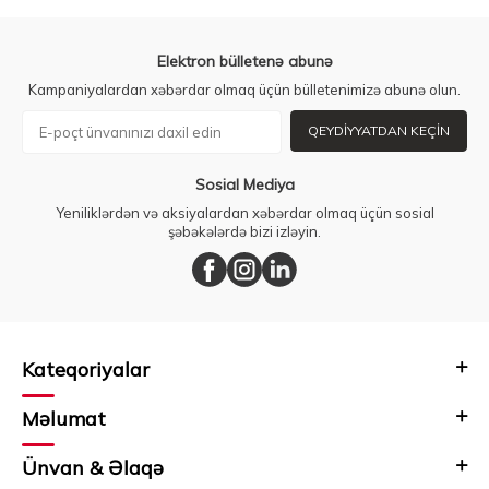
Elektron bülletenə abunə
Kampaniyalardan xəbərdar olmaq üçün bülletenimizə abunə olun.
QEYDIYYATDAN KEÇIN
Sosial Mediya
Yeniliklərdən və aksiyalardan xəbərdar olmaq üçün sosial
şəbəkələrdə bizi izləyin.
Kateqoriyalar
Məlumat
Ünvan & Əlaqə