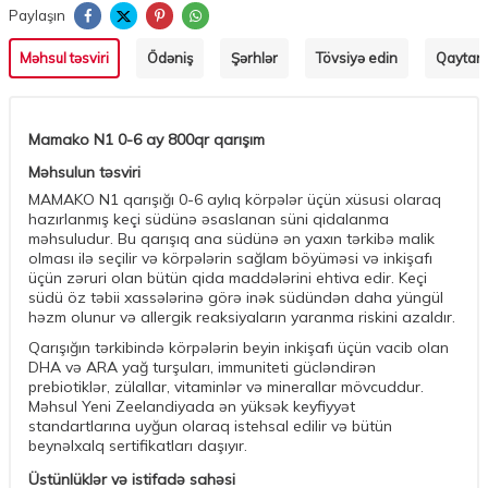
Paylaşın
Məhsul təsviri
Ödəniş
Şərhlər
Tövsiyə edin
Qaytarm
Mamako N1 0-6 ay 800qr qarışım
Məhsulun təsviri
MAMAKO N1 qarışığı 0-6 aylıq körpələr üçün xüsusi olaraq
hazırlanmış keçi südünə əsaslanan süni qidalanma
məhsuludur. Bu qarışıq ana südünə ən yaxın tərkibə malik
olması ilə seçilir və körpələrin sağlam böyüməsi və inkişafı
üçün zəruri olan bütün qida maddələrini ehtiva edir. Keçi
südü öz təbii xassələrinə görə inək südündən daha yüngül
həzm olunur və allergik reaksiyaların yaranma riskini azaldır.
Qarışığın tərkibində körpələrin beyin inkişafı üçün vacib olan
DHA və ARA yağ turşuları, immuniteti gücləndirən
prebiotiklər, zülallar, vitaminlər və minerallar mövcuddur.
Məhsul Yeni Zeelandiyada ən yüksək keyfiyyət
standartlarına uyğun olaraq istehsal edilir və bütün
beynəlxalq sertifikatları daşıyır.
Üstünlüklər və istifadə sahəsi