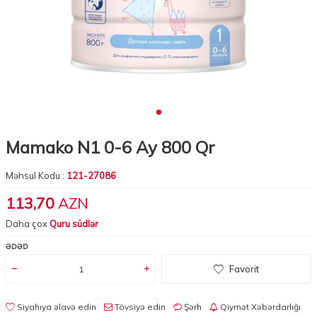
Mamako N1 0-6 Ay 800 Qr
Məhsul Kodu :
121-27086
113,70
AZN
Daha çox
Quru südlər
ƏDƏD
Favorit
Siyahıya əlavə edin
Tövsiyə edin
Şərh
Qiymət Xəbərdarlığı