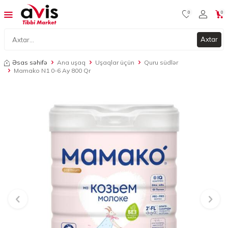
0
0
Axtar
Əsas səhifə
Ana uşaq
Uşaqlar üçün
Quru südlər
Mamako N1 0-6 Ay 800 Qr