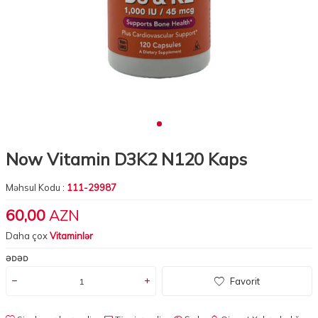
Now Vitamin D3K2 N120 Kaps
Məhsul Kodu :
111-29987
60,00
AZN
Daha çox
Vitaminlər
ƏDƏD
Favorit