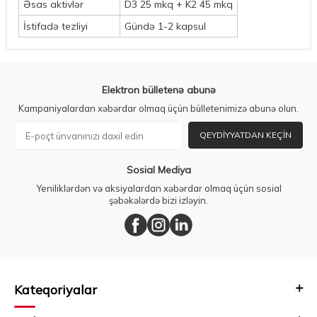
Əsas aktivlər
D3 25 mkq + K2 45 mkq
İstifadə tezliyi
Gündə 1-2 kapsul
Elektron bülletenə abunə
Kampaniyalardan xəbərdar olmaq üçün bülletenimizə abunə olun.
QEYDIYYATDAN KEÇIN
Sosial Mediya
Yeniliklərdən və aksiyalardan xəbərdar olmaq üçün sosial
şəbəkələrdə bizi izləyin.
Kateqoriyalar