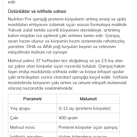
edir.
Üstünlüklər və istifadə sahəsi
Nutrilon Pre qarışığı preterm körpələrin artmış enerji və qida
maddələri ehtiyacını ödəmək üçün xüsusi formulaya malikdir.
Yüksək zülal tərkibi sürətli böyüməni dəstəkləyir, artırılmış
kalori miqdarı isə optimal çəki artımını təmin edir. Qarışıq
asan həzm olunur və körpənin həzm sistemində rahatsızlıq
yaratmır. DHA və ARA yağ turşuları beynin və retinavın
inkişafında mühüm rol oynayır.
Məhsul yalnız 37 həftədən tez doğulmuş və ya 2.5 kq-dan
az çəkisi olan körpələr üçün nəzərdə tutulub. Qarışıq həkim
təyin etdiyi müddətdə istifadə edilir və körpə kifayət qədər
çəki artırdıqdan sonra standart qarışığa keçid edilir. İstifadə
müddətində körpənin çəki artımı və ümumi inkişafı mütəmadi
olaraq nəzarətdə saxlanılmalıdır.
Parametr
Məlumat
Yaş qrupu
0-12 ay (preterm körpələr)
Çəki
400 qram
Məhsul növü
Preterm körpələr üçün qarışıq
İstifadə qaydası
Həkim təlimatına əsasən