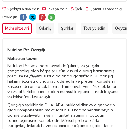
Siyahıya əlavə edin
Tövsiyə edin
Şərh
Qiymət Xəbərdarlığı
Paylaşın
Məhsul təsviri
Ödəniş
Şərhlər
Tövsiyə edin
Qaytarm
Nutrilon Pre Qarışığı
Məhsulun təsviri
Nutrilon Pre vaxtından əvvəl doğulmuş və ya çəki
çatışmazlığı olan körpələr üçün xüsusi olaraq hazırlanmış
premium keyfiyyətli süni qidalanma qarışığıdır. Bu qarışıq
həkim nəzarəti altında istifadə edilir və preterm körpələrin
xüsusi qidalanma tələblərinə tam cavab verir. Yüksək kalori
və zülal tərkibinə malik olan məhsul körpənin sürətli böyümə
və inkişafını dəstəkləyir.
Qarışığın tərkibində DHA, ARA, nukleotidlər və digər vacib
qida komponentləri mövcuddur. Bu komponentlər beynin,
görmə qabiliyyətinin və immunitet sisteminin düzgün
formalaşmasına kömək edir. Məhsul prebiotiklərlə
zənginləşdirilərək həzm sisteminin sağlam inkişafını təmin