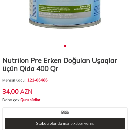
Nutrilon Pre Erken Doğulan Uşaqlar
üçün Qida 400 Qr
Məhsul Kodu :
121-06466
34,00
AZN
Daha çox
Quru südlər
Bitib
Stokda olanda mənə xəbər verin.