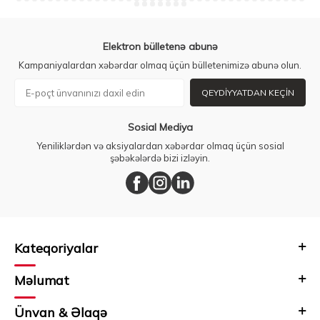
Elektron bülletenə abunə
Kampaniyalardan xəbərdar olmaq üçün bülletenimizə abunə olun.
QEYDIYYATDAN KEÇIN
Sosial Mediya
Yeniliklərdən və aksiyalardan xəbərdar olmaq üçün sosial
şəbəkələrdə bizi izləyin.
Kateqoriyalar
Məlumat
Ünvan & Əlaqə