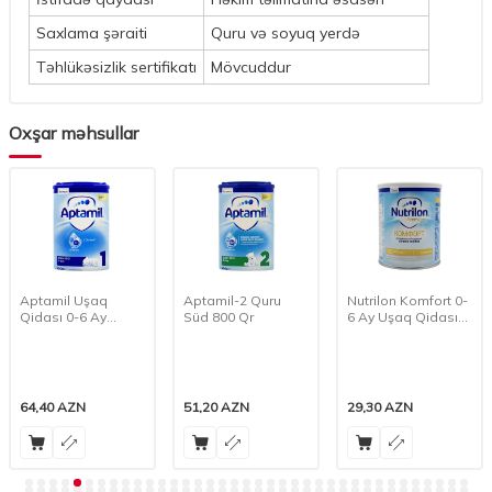
Saxlama şəraiti
Quru və soyuq yerdə
Təhlükəsizlik sertifikatı
Mövcuddur
Oxşar məhsullar
Aptamil Uşaq
Aptamil-2 Quru
Nutrilon Komfort 0-
Qidası 0-6 Ay
Süd 800 Qr
6 Ay Uşaq Qidası
Uşaqlar üçün 800
400 Qr
Qr
64,40
AZN
51,20
AZN
29,30
AZN