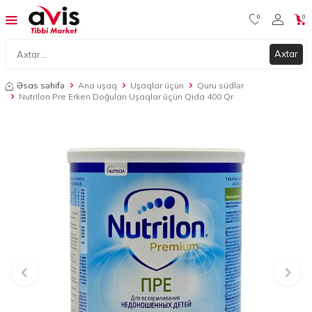
0
0
Axtar
Əsas səhifə
Ana uşaq
Uşaqlar üçün
Quru südlər
Nutrilon Pre Erken Doğulan Uşaqlar üçün Qida 400 Qr