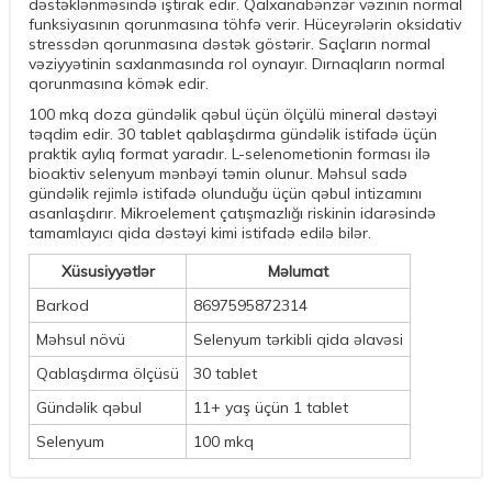
dəstəklənməsində iştirak edir. Qalxanabənzər vəzinin normal
funksiyasının qorunmasına töhfə verir. Hüceyrələrin oksidativ
stressdən qorunmasına dəstək göstərir. Saçların normal
vəziyyətinin saxlanmasında rol oynayır. Dırnaqların normal
qorunmasına kömək edir.
100 mkq doza gündəlik qəbul üçün ölçülü mineral dəstəyi
təqdim edir. 30 tablet qablaşdırma gündəlik istifadə üçün
praktik aylıq format yaradır. L-selenometionin forması ilə
bioaktiv selenyum mənbəyi təmin olunur. Məhsul sadə
gündəlik rejimlə istifadə olunduğu üçün qəbul intizamını
asanlaşdırır. Mikroelement çatışmazlığı riskinin idarəsində
tamamlayıcı qida dəstəyi kimi istifadə edilə bilər.
Xüsusiyyətlər
Məlumat
Barkod
8697595872314
Məhsul növü
Selenyum tərkibli qida əlavəsi
Qablaşdırma ölçüsü
30 tablet
Gündəlik qəbul
11+ yaş üçün 1 tablet
Selenyum
100 mkq