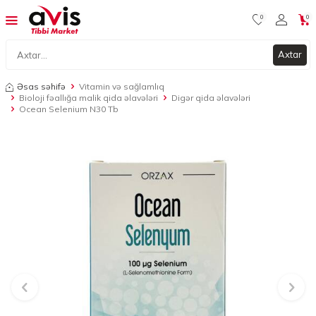
0
0
Axtar
Əsas səhifə
Vitamin və sağlamlıq
Bioloji fəallığa malik qida əlavələri
Digər qida əlavələri
Ocean Selenium N30 Tb