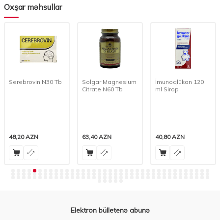
Oxşar məhsullar
Serebrovin N30 Tb
Solgar Magnesium
İmunoqlükan 120
Citrate N60 Tb
ml Sirop
48,20
AZN
63,40
AZN
40,80
AZN
Elektron bülletenə abunə