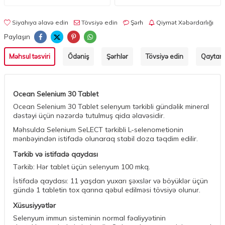
Siyahıya əlavə edin
Tövsiyə edin
Şərh
Qiymət Xəbərdarlığı
Paylaşın
Məhsul təsviri
Ödəniş
Şərhlər
Tövsiyə edin
Qaytarm
Ocean Selenium 30 Tablet
Ocean Selenium 30 Tablet selenyum tərkibli gündəlik mineral
dəstəyi üçün nəzərdə tutulmuş qida əlavəsidir.
Məhsulda Selenium SeLECT tərkibli L-selenometionin
mənbəyindən istifadə olunaraq stabil doza təqdim edilir.
Tərkib və istifadə qaydası
Tərkib: Hər tablet üçün selenyum 100 mkq.
İstifadə qaydası: 11 yaşdan yuxarı şəxslər və böyüklər üçün
gündə 1 tabletin tox qarına qəbul edilməsi tövsiyə olunur.
Xüsusiyyətlər
Selenyum immun sisteminin normal fəaliyyətinin