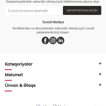
Kampaniyalardan xəbərdar olmaq üçün bülletenimizə abunə olun.
QEYDIYYATDAN KEÇIN
Sosial Mediya
Yeniliklərdən və aksiyalardan xəbərdar olmaq üçün sosial
şəbəkələrdə bizi izləyin.
Kateqoriyalar
Məlumat
Ünvan & Əlaqə