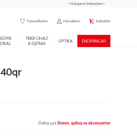
✨Karyera İmkanları✨
0
0
Favoritlərim
Hesabım
Səbətim
EDİYA
TİBBİ CİHAZ
OPTİKA
ENDİRİMLƏR
DİKAL
& EŞİTMƏ
 40qr
Daha çox
Baxım, qulluq və aksesuarlar