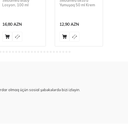
Sebamed Baby
Sebamed Ekstra
Bubch
Losyon, 100 ml
Yumuşaq 50 ml Krem
Sabun
16,80
AZN
12,90
AZN
7,70
A
rdar olmaq üçün sosial şəbəkələrdə bizi izləyin.