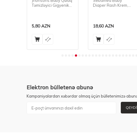
Jhonsons Baby Qulaq
Sebamed Baby
i 30
Təmizləyici Gigyenik
Diaper Rash Krem,
Vasitə 100 Ədədli
100 ml
5,80
AZN
18,60
AZN
Elektron bülletenə abunə
Kampaniyalardan xəbərdar olmaq üçün bülletenimizə abunə
QEYDI