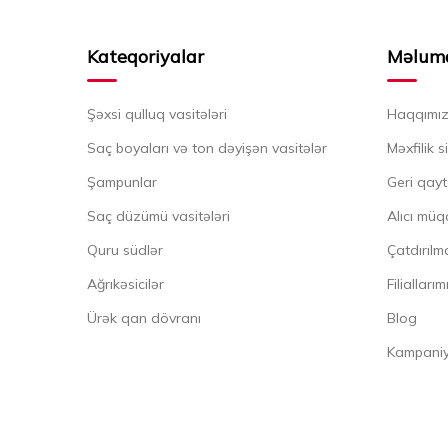
Kateqoriyalar
Məlum
Şəxsi qulluq vasitələri
Haqqımı
Saç boyaları və ton dəyişən vasitələr
Məxfilik s
Şampunlar
Geri qayt
Saç düzümü vasitələri
Alıcı müq
Quru südlər
Çatdırılma
Ağrıkəsicilər
Filiallarım
Ürək qan dövranı
Blog
Kampaniya