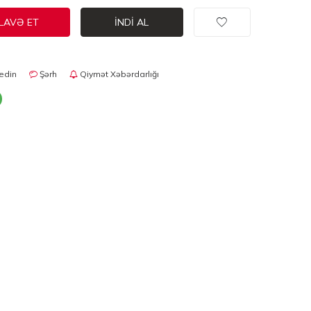
LAVƏ ET
İNDI AL
edin
Şərh
Qiymət Xəbərdarlığı