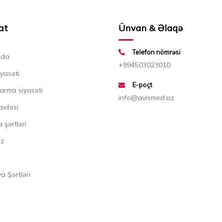
at
Ünvan & Əlaqə
Telefon nömrəsi
zda
+994503023010
iyasəti
E-poçt
arma siyasəti
info@avismed.az
aviləsi
 şərtləri
ız
 Şərtləri