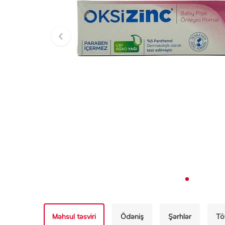
Məhsul təsviri
Ödəniş
Şərhlər
Tö