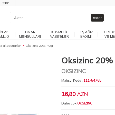
3023010
Axtar
İN VƏ
İDMAN
KOSMETİK
DİŞ AĞIZ
ORTOP
AMLIQ
MƏHSULLARI
VASİTƏLƏR
BAXIMI
VƏ ME
və aksesuarlar
Oksizinc 20% 40qr
Oksizinc 20%
OKSIZINC
Məhsul Kodu :
111-54765
16,80
AZN
Daha çox
OKSIZINC