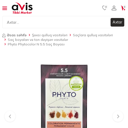
0
0
Axtar
Əsas səhifə
Şəxsi qulluq vasitələri
Saçlara qulluq vasitələri
Saç boyaları və ton dəyişən vasitələr
Phyto Phytocolor N 5.5 Saç Boyası