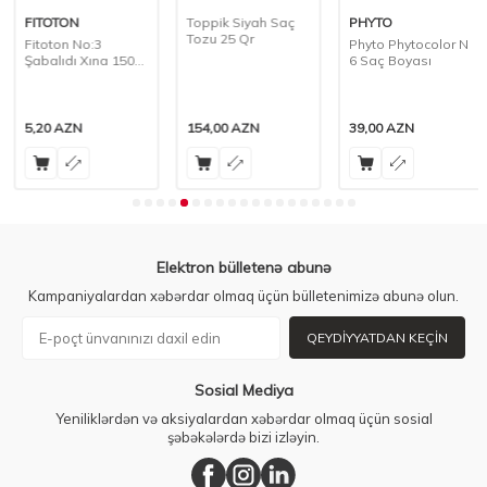
FITOTON
Toppik Siyah Saç
PHYTO
Tozu 25 Qr
Fitoton No:3
Phyto Phytocolor N
Şabalıdı Xına 150
6 Saç Boyası
Qr
5,20
AZN
154,00
AZN
39,00
AZN
Elektron bülletenə abunə
Kampaniyalardan xəbərdar olmaq üçün bülletenimizə abunə olun.
QEYDIYYATDAN KEÇIN
Sosial Mediya
Yeniliklərdən və aksiyalardan xəbərdar olmaq üçün sosial
şəbəkələrdə bizi izləyin.