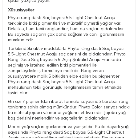
qədər yaxşıca yuyun.
Xüsusiyyətlər
Phyto rəng dəsti Saç boyası 5.5-Light Chestnut Acaju
tərkibində bitki piqmentləri və müxtəlif qiymətli yağlar var.
Beləliklə, həm təbii rəngləndirir, həm də saçları qidalandırır.
Bu sayədə saçların çox daha sağlam və canlı görünməsini
mümkün edir.
Tərkibindəki aktiv maddələrlə Phyto rəng dəsti Saç boyası
5.5-Light Chestnut Acaju saç dərisini də qidalandırır. Phyto
Rəng Dəsti Saç boyası 5.5-Açıq Şabalıd Acaju Fransada
seçilmiş və istehsal edilən bitki piqmentləri ilə
zənginləşdirilmiş formulaya malikdir. Rəng verən
xüsusiyyətlərə malik 5 bitkidən əldə edilən bu piqmentlər
Phyto rəng dəsti Saç boyası 5.5-Light Chestnut Acaju
məhsulunun təbii görünüşlü rənglənməsini təmin etməkdə
təsirli olur.
Ən azı 7 piqmentdən ibarət formula sayəsində bərabər rəng
tonlarına sahib olmaq mümkündür. Phyto Color seriyasındakı
bu məhsul jojoba və monoi yağlarını ehtiva edir. Jojoba yağı
baş dərisini nəmləndirir və saç tellərini qidalandırır.
Monoi yağı saçları gücləndirir və yumşaldır. Bu iki dəyərli yağ
sayəsində Phyto rəng dəsti Saç boyası 5.5-Light Chestnut
Acaju saçın sağlamlığına müsbət təsir göstərir. Phyto rəng