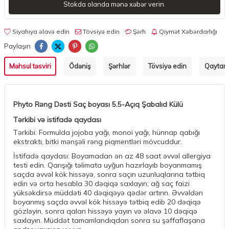
Stokda olanda mənə xəbər verin.
Siyahıya əlavə edin
Tövsiyə edin
Şərh
Qiymət Xəbərdarlığı
Paylaşın
Məhsul təsviri
Ödəniş
Şərhlər
Tövsiyə edin
Qaytarm
Phyto Rəng Dəsti Saç boyası 5.5-Açıq Şabalıd Külü
Tərkibi və istifadə qaydası
Tərkibi: Formulda jojoba yağı, monoi yağı, hünnap qabığı
ekstraktı, bitki mənşəli rəng piqmentləri mövcuddur.
İstifadə qaydası: Boyamadan ən az 48 saat əvvəl allergiya
testi edin. Qarışığı təlimata uyğun hazırlayıb boyanmamış
saçda əvvəl kök hissəyə, sonra saçın uzunluqlarına tətbiq
edin və orta hesabla 30 dəqiqə saxlayın; ağ saç faizi
yüksəkdirsə müddəti 40 dəqiqəyə qədər artırın. Əvvəldən
boyanmış saçda əvvəl kök hissəyə tətbiq edib 20 dəqiqə
gözləyin, sonra qalan hissəyə yayın və əlavə 10 dəqiqə
saxlayın. Müddət tamamlandıqdan sonra su şəffaflaşana