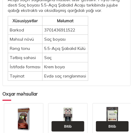
dəsti Saç boyası 5.5-Açıq Şabalıd Acaju tərkibində jujube
qabığı ekstraktı və oksidləşmiş qarğıdalı yağı var.
Xüsusiyyətlər
Məlumat
Barkod
3701436911522
Məhsul növü
Saç boyası
Rəng tonu
5.5-Açıq Şabalıd Külü
Tətbiq sahəsi
Saç
İstifadə forması
Krem boya
Təyinat
Evdə saç rənglənməsi
Oxşar məhsullar
Bitib
Bitib