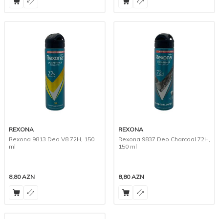
REXONA
REXONA
Rexona 9813 Deo V8 72H, 150
Rexona 9837 Deo Charcoal 72H,
ml
150 ml
8,80
AZN
8,80
AZN