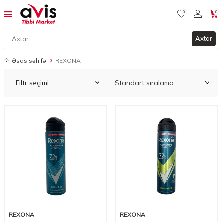
0
0
Axtar
Əsas səhifə
REXONA
Filtr seçimi
REXONA
REXONA