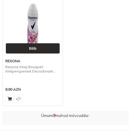
Bitib
REXONA
Rexona Sexy Bouquet
Antipersperant Dezodorant
Sprey, 150 ml
8,80
AZN
Ümumi
9
məhsul mövcuddur.