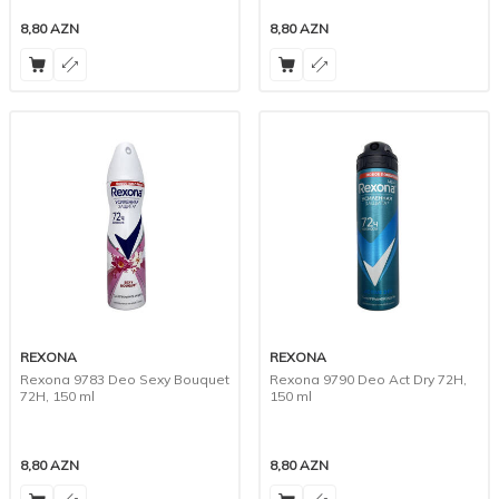
8,80
AZN
8,80
AZN
REXONA
REXONA
Rexona 9783 Deo Sexy Bouquet
Rexona 9790 Deo Act Dry 72H,
72H, 150 ml
150 ml
8,80
AZN
8,80
AZN