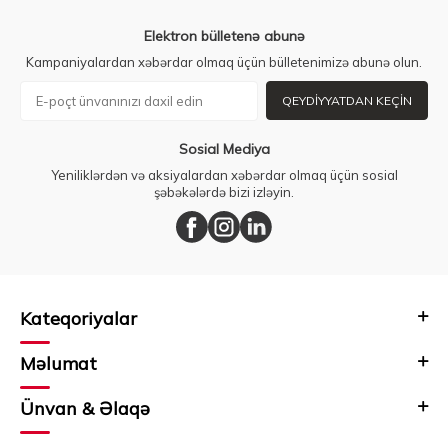
Elektron bülletenə abunə
Kampaniyalardan xəbərdar olmaq üçün bülletenimizə abunə olun.
QEYDIYYATDAN KEÇIN
Sosial Mediya
Yeniliklərdən və aksiyalardan xəbərdar olmaq üçün sosial
şəbəkələrdə bizi izləyin.
Kateqoriyalar
Məlumat
Ünvan & Əlaqə