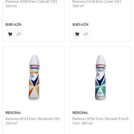
Rexona 0109 Deo Cobalt 72H,
Rexona 0116 Deo Lime 72H,
150 ml
150 ml
8,80
AZN
8,80
AZN
REXONA
REXONA
Rexona 9714 Deo Workout 72H,
Rexona 9752 Deo Shower Fresh
150 ml
72H, 150 ml