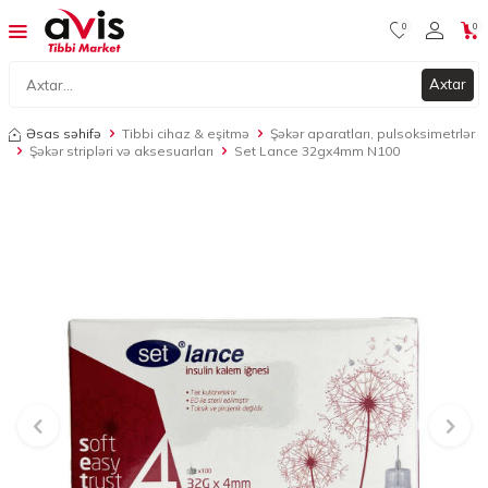
0
0
Axtar
Əsas səhifə
Tibbi cihaz & eşitmə
Şəkər aparatları, pulsoksimetrlər
Şəkər stripləri və aksesuarları
Set Lance 32gx4mm N100