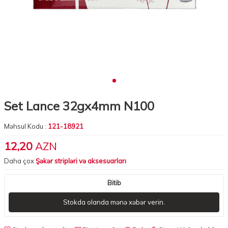
Set Lance 32gx4mm N100
Məhsul Kodu :
121-18921
12,20
AZN
Daha çox
Şəkər stripləri və aksesuarları
Bitib
Stokda olanda mənə xəbər verin.